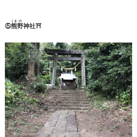
くま
の
⑤
熊
野
神社⛩