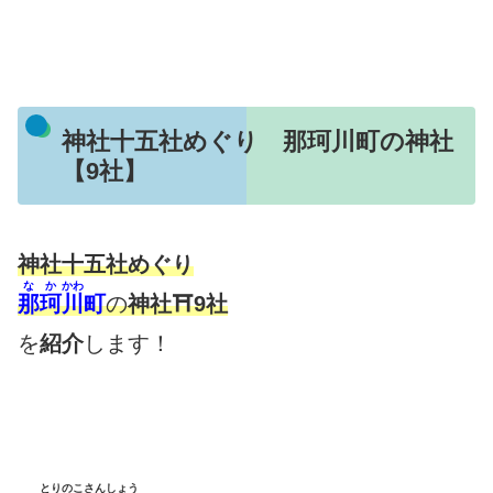
神社十五社めぐり 那珂川町の神社
【9社】
神社十五社めぐり
なか
かわ
那珂
川
町
の
神社⛩9社
を
紹介
します！
とりのこ
さんしょう