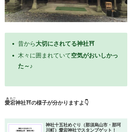
昔から
大切にされてる神社⛩
木々に囲まれていて
空気がおいしかっ
た～♪
あ
たご
愛
宕
神社⛩の様子が分かりますよ👇
神社十五社めぐり（那須烏山市・那珂
川町）愛宕神社でスタンプゲット！