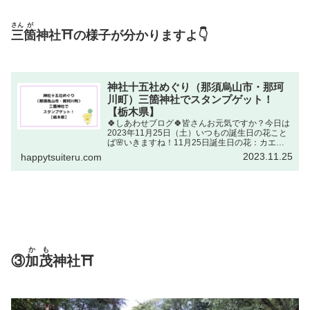
さん
が
三
箇
神社⛩の様子が分かりますよ👇
神社十五社めぐり（那須烏山市・那珂
川町）三箇神社でスタンプゲット！
【栃木県】
🍀しあわせブログ🍀皆さんお元気ですか？今日は
2023年11月25日（土）いつもの誕生日の花こと
ば🌸いきますね！11月25日誕生日の花：カエデ
(イロハモミジ)〔槭樹・カエデ科〕花ことば：遠
2023.11.25
happytsuiteru.com
慮えんりょ出典元しゅってんもと：NHKラジオ深
夜便 誕...
かも
③
加茂
神社⛩