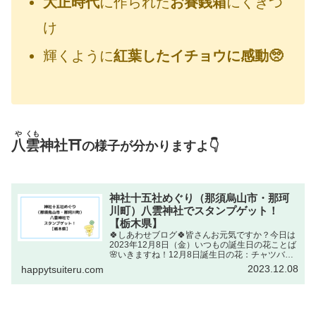
大正時代
に作られた
お
賽銭
箱
にくぎつ
け
輝くように
紅葉したイチョウに感動🥺
や
くも
八
雲
神社
⛩
の様子が分かりますよ👇
神社十五社めぐり（那須烏山市・那珂
川町）八雲神社でスタンプゲット！
【栃木県】
🍀しあわせブログ🍀皆さんお元気ですか？今日は
2023年12月8日（金）いつもの誕生日の花ことば
🌸いきますね！12月8日誕生日の花：チャツバキ
科花ことば：追憶ついおく出典元しゅってんも
2023.12.08
happytsuiteru.com
と：NHKラジオ深夜便 誕生日の花追憶ついおく
過去の 記憶...