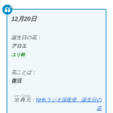
12月20日
誕生日の花：
アロエ
ユリ科
花ことば：
復活
しゅってんもと
出典元
：
NHKラジオ深夜便 誕生日の
花