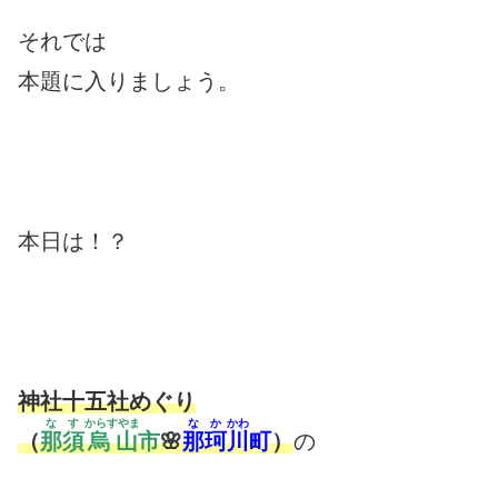
それでは
本題に入りましょう。
本日は！？
神社十五社めぐり
なす
からすやま
なか
かわ
（
那須
烏山
市
🌸
那珂
川
町
）
の