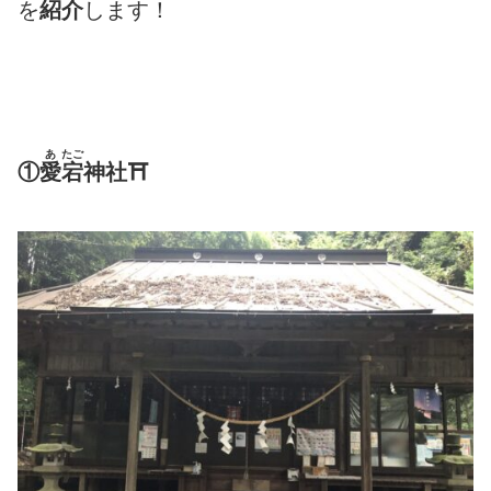
を
紹介
します！
あ
たご
①
愛
宕
神社⛩