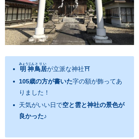
みょうじん
とりい
明神
鳥居
が立派な神社⛩
105歳の方が書いた
字の額が飾ってあ
りました！
天気がいい日で
空と雲と神社の景色が
良かった♪