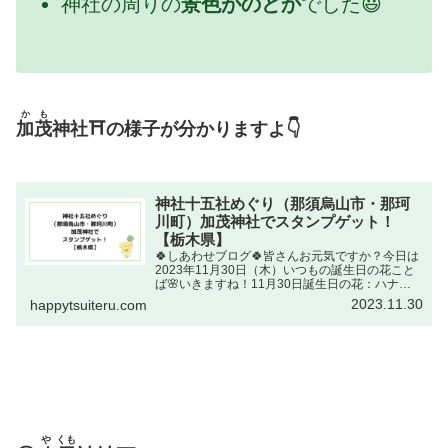
神社の周りの
景色がのどか
でした😃
かも
加茂
神社⛩の様子が分かりますよ👇
神社十五社めぐり（那須烏山市・那珂
川町）加茂神社でスタンプゲット！
【栃木県】
🍀しあわせブログ🍀皆さんお元気ですか？今日は
2023年11月30日（木）いつもの誕生日の花こと
ば🌸いきますね！11月30日誕生日の花：ハナカ
タバミ（花傍食・カタバミ科）花ことば：決して
2023.11.30
happytsuiteru.com
あなたを捨てない出典元しゅってんもと：NHKラ
ジオ深夜便...
や
くも