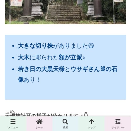
大きな切り株
がありました😃
大木
に彫られた
額が立派
♪
若き日の大黒天様
と
ウサギさん🐰の石
像
あり！
じ
げん
示
現
神社⛩の様子が分かりますよ👇
メニュー
ホーム
検索
トップ
サイドバー