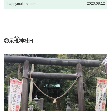
（鬼百合・ユリ科）花ことば：荘厳そうごん出典
2023.08.12
happytsuiteru.com
元：NHKラジオ深夜便 誕生日の花荘厳そうごん
からは・・・...
じ
げん
②
示
現
神社⛩