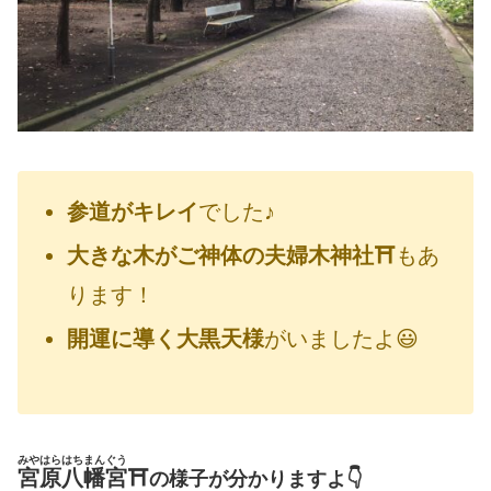
参道がキレイ
でした♪
大きな木がご神体の夫婦木神社⛩
もあ
ります！
開運に導く大黒天様
がいましたよ😃
みやはらはちまんぐう
宮原八幡宮
⛩
の様子が分かりますよ👇