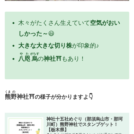
木々がたくさん生えていて
空気がおい
しかった～
😃
大きな大きな切り株
が印象的♪
やた
がらす
八咫
烏
の
神社⛩
もあり！
くま
の
熊
野
神社⛩
の様子が分かりますよ👇
神社十五社めぐり（那須烏山市・那珂
川町）熊野神社でスタンプゲット！
【栃木県】