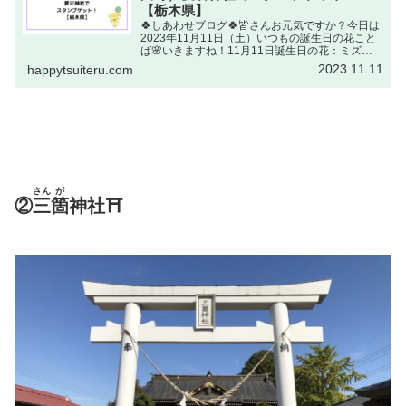
【栃木県】
🍀しあわせブログ🍀皆さんお元気ですか？今日は
2023年11月11日（土）いつもの誕生日の花こと
ば🌸いきますね！11月11日誕生日の花：ミズヒ
キ（水引・タデ科）花ことば：慶けい事じ出典
2023.11.11
happytsuiteru.com
元：NHKラジオ深夜便 誕生日の花慶けい事じと
聞くと・・・...
さん
が
②
三
箇
神社⛩