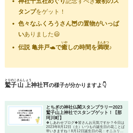
神社十五社めぐり
記念すべき
最初のス
タンプ
をゲット！
色々なふくろうさん🦉の置物がいっぱ
い
ありました😃
いや
まんきつ
伝説 亀井戸🐢で
癒
しの時間を
満喫
♪
とりのこ
さんしょう
鷲子
山上
神社⛩
の様子が分かりますよ👇
とちぎの神社仏閣スタンプラリー2023
鷲子山上神社でスタンプゲット！【那
珂川町】
🍀しあわせブログ🍀皆さんお元気ですか？今日は
2023年8月12日（土）いつもの誕生日の花ことば
🌸いきますね！8月12日誕生日の花：オニユリ