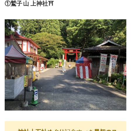
①
鷲子
山上
神社⛩