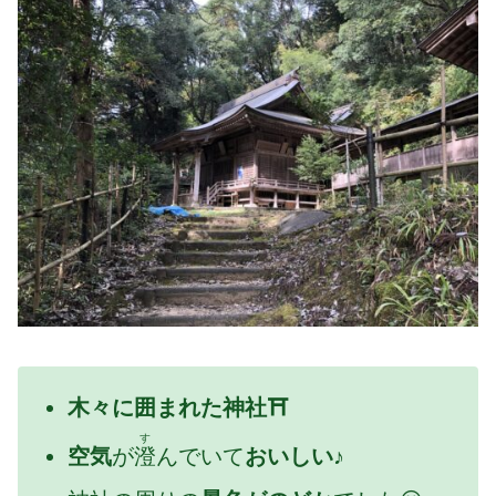
木々に囲まれた神社⛩
す
空気
が
澄
んでいて
おいしい♪