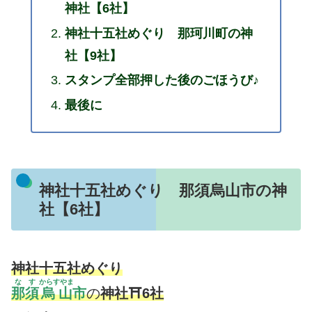
神社【6社】
神社十五社めぐり 那珂川町の神
社【9社】
スタンプ全部押した後のごほうび♪
最後に
神社十五社めぐり 那須烏山市の神
社【6社】
神社十五社めぐり
なす
からすやま
那須
烏山
市
の
神社⛩6社