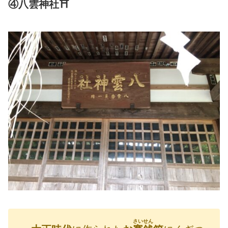
④
八
雲
神社
⛩
さいせん