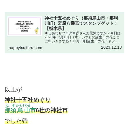
神社十五社めぐり（那須烏山市・那珂
川町）宮原八幡宮でスタンプゲット！
【栃木県】
🍀しあわせブログ🍀皆さんお元気ですか？今日は
2023年12月13日（水）いつもの誕生日の花こと
ば🌸いきますね！12月13日誕生日の花：ヤツデ
（八つ手・ウコギ科）花ことば：分別出典元しゅ
2023.12.13
happytsuiteru.com
ってんもと：NHKラジオ深夜便 誕生日の花分別
必要なこ...
以上が
神社十五社めぐり
なす
からすやま
那須
烏山
市
6社の神社⛩
でした😃