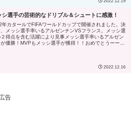
2022.12.19
ッシ選手の芸術的なドリブル＆シュートに感激！
22年カタールでFIFAワールドカップで開催されました。決
は、メッシ選手率いるアルゼンチンVSフランス。メッシ選
の２得点を含む活躍により見事メッシ選手率いるアルゼン
ンが優勝！MVPもメッシ選手が獲得！！おめでとうーーー
！サッカ...
2022.12.16
広告