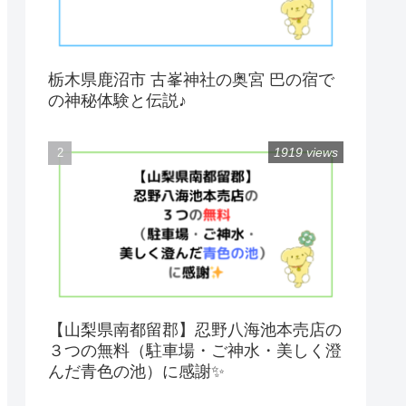
栃木県鹿沼市 古峯神社の奥宮 巴の宿で
の神秘体験と伝説♪
1919 views
【山梨県南都留郡】忍野八海池本売店の
３つの無料（駐車場・ご神水・美しく澄
んだ青色の池）に感謝✨