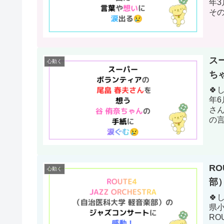
年
そ
まし
ス
心動く
ち
🍀
年
さ
の
んに
RO
心動く
部
🍀
県
RO