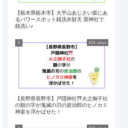
【栃木県栃木市】大平山あじさい坂にあ
るパワースポット銭洗弁財天 窟神社で
銭洗い♪
834 views
【長野県長野市】戸隠神社⛩火之御子社
の額の字が鬼滅の刃の炭治郎のヒノカミ
神楽を浮かばせた！