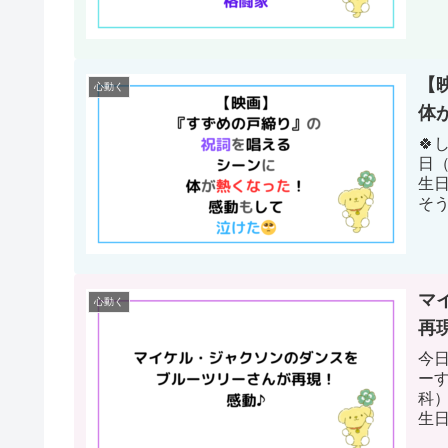
ラジ
【
心動く
体
🍀
日
生
そ
追想
マ
心動く
再
今日
ー
科
生
ね♪