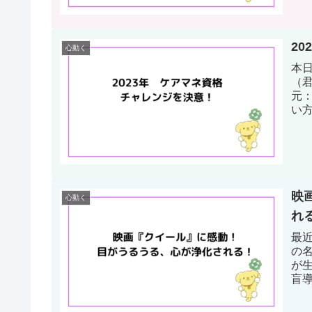
2
心動く
本
（
元
い
とい
映
心動く
れ
最
の
が
盲
うる