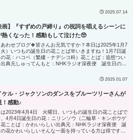
オ深夜便 ...
2025.07.14
映画】『すずめの戸締り』の祝詞を唱えるシーンに
が熱くなった！感動もして泣けた🥺
しあわせブログ🍀皆さんお元気ですか？本日は2025年1月7
（火）いつもの誕生日の花ことば🌸いきますね！1月7日誕
日の花：ハコベ（繁縷・ナデシコ科）花ことば：追想つい
う出典元しゅってんもと：NHKラジオ深夜便 誕生日の花
ついそうと...
2025.01.07
イケル・ジャクソンのダンスをブルーツリーさんが
現！感動♪
は2023年4月4日 火曜日。いつもの誕生日の花ことばで
す。4月4日誕生日の花：ニリンソウ（二輪草・キンポウゲ
）花ことば：かわいらしい出典元：NHKラジオ深夜便 誕
日の花かわいらしいそんな一面を持っている方は得ですよ
人から愛さ...