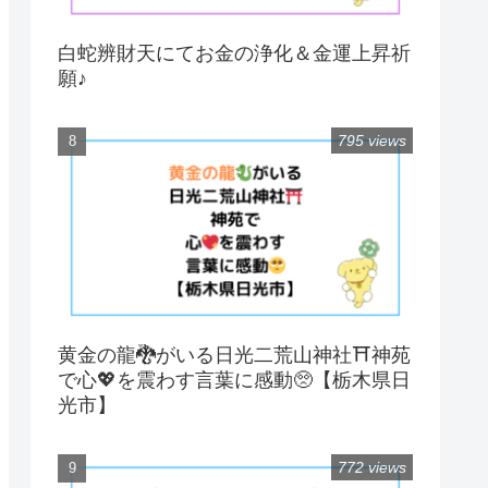
白蛇辨財天にてお金の浄化＆金運上昇祈
願♪
795 views
黄金の龍🐉がいる日光二荒山神社⛩神苑
で心💖を震わす言葉に感動🥺【栃木県日
光市】
772 views