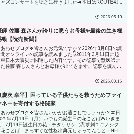
ャズコンサートを聴きに行きました🚙本日はROUTE4J...
2026.05.10
医師 佐藤 森さんが誇りに思うお母様✨最後の生き様
感動【読売新聞】
しあわせブログ🍀皆さんお元気ですか？2026年3月8日の読
聞オンラインの記事を読みました👇2011年3月11日に起
た東日本大震災に関連した内容です。その記事で獣医師に
った佐藤 森しんさんとお母様が出てきます。記事を読んで
佐藤 ...
2026.03.16
渡慶次 幸平】困っている子供たちを救うためファイ
マネーを寄付する格闘家
しあわせブログ🍀皆さんいかがお過ごしでしょうか？本日
025年7月14日（月）いつもの誕生日の花ことば🌸いきま
ね！7月14日誕生日の花：チダケサシ（乳蕈刺ユキノシタ
）花ことば：まっすぐな性格出典元しゅってんもと：NHK