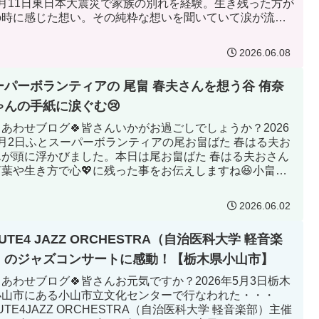
3月11日東日本大震災で家族の別れを経験。生き残った方が
の時に感じた想い。その純粋な想いを聞いていて涙が流れ
た。そん...
2026.06.08
ーパーボランティアの 尾畠 春夫さんを想う谷 侑奈
ゃんの手紙に涙ぐむ😢
しあわせブログ🍀皆さんいかがお過ごしでしょうか？2026
6月2日ふとスーパーボランティアの尾お畠ばた 春はる夫お
んが頭に浮かびました。本日は尾お畠ばた 春はる夫おさん
言葉や生き方で心💖に残った事をお伝えしますね😆小畠さ
救われた美...
2026.06.02
UTE4 JAZZ ORCHESTRA（自治医科大学 軽音楽
）のジャズコンサートに感動！【栃木県小山市】
しあわせブログ🍀皆さんお元気ですか？2026年5月3日栃木
小山市にある小山市立文化センターで行なわれた・・・
UTE4JAZZ ORCHESTRA（自治医科大学 軽音楽部）主催