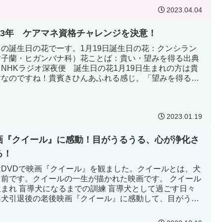
2023.04.04
023年 ケアマネ資格チャレンジを決意！
日の誕生日の花でーす。1月19日誕生日の花：クンシラン
君子蘭・ヒガンバナ科）花ことば：貴い・望みを得る出典
：NHKラジオ深夜便 誕生日の花1月19日生まれの方は貴
方なのですね！貴賓きひんあふれる感じ。「望みを得る」
うコトなので何...
2023.01.19
画『クイール』に感動！目がうるうる、心が浄化さ
る！
近DVDで映画『クイール』を観ました。クイールとは、犬
名前です。クイールの一生が描かれた映画です。 クイール
生まれ 盲導犬になるまでの訓練 盲導犬として過ごす日々
導犬引退後の老後映画『クイール』に感動して、目がうる
しました。心...