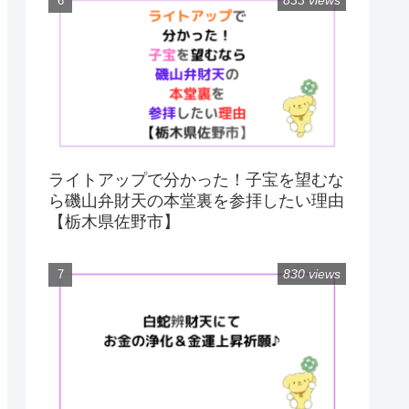
833 views
ライトアップで分かった！子宝を望むな
ら磯山弁財天の本堂裏を参拝したい理由
【栃木県佐野市】
830 views