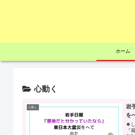
ホーム
心動く
岩
心動く
を

『最