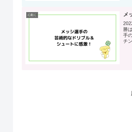
メ
心動く
20
勝
手
チ
ーー