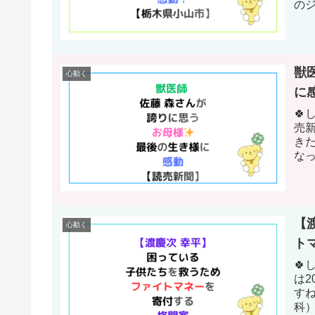
のジ
獣
心動く
に
🍀
売新
き
な
いて
【
心動く
ト

は2
す
科