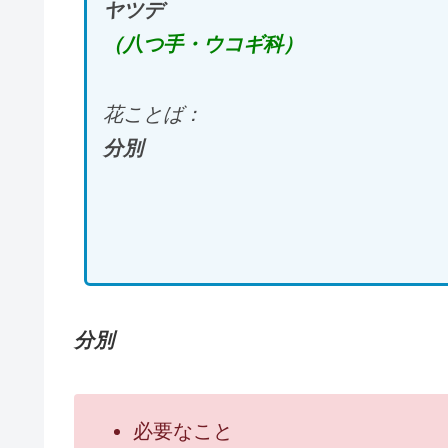
ヤツデ
（八つ手・ウコギ科）
花ことば：
分別
分別
必要なこと