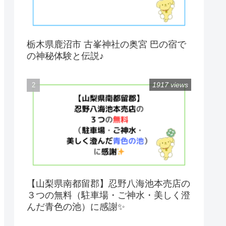
栃木県鹿沼市 古峯神社の奥宮 巴の宿で
の神秘体験と伝説♪
1917 views
【山梨県南都留郡】忍野八海池本売店の
３つの無料（駐車場・ご神水・美しく澄
んだ青色の池）に感謝✨