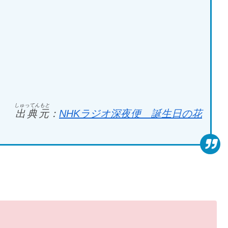
しゅってんもと
出典元
：
NHKラジオ深夜便 誕生日の花