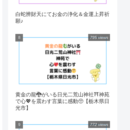
白蛇辨財天にてお金の浄化＆金運上昇祈
願♪
795 views
黄金の龍🐉がいる日光二荒山神社⛩神苑
で心💖を震わす言葉に感動🥺【栃木県日
光市】
772 views