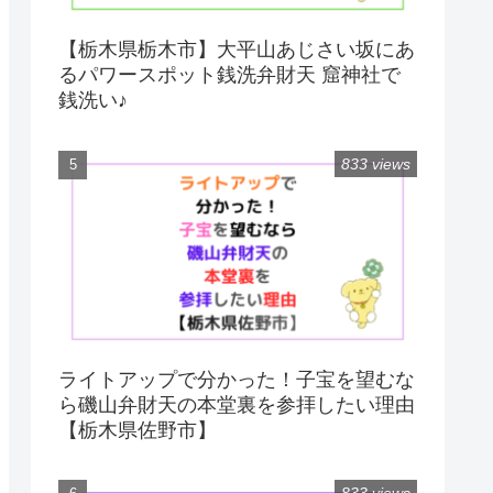
【栃木県栃木市】大平山あじさい坂にあ
るパワースポット銭洗弁財天 窟神社で
銭洗い♪
833 views
ライトアップで分かった！子宝を望むな
ら磯山弁財天の本堂裏を参拝したい理由
【栃木県佐野市】