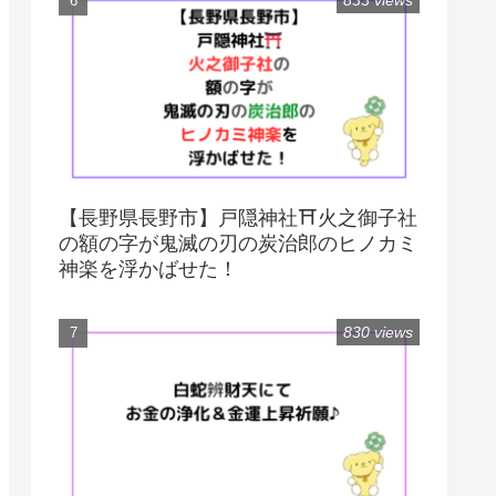
833 views
【長野県長野市】戸隠神社⛩火之御子社
の額の字が鬼滅の刃の炭治郎のヒノカミ
神楽を浮かばせた！
830 views