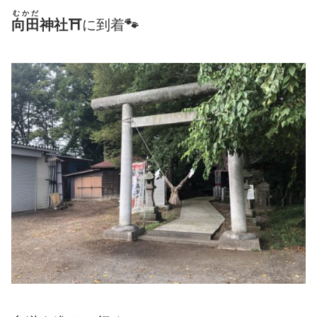
むかだ
向田
神社⛩
に到着
🐾