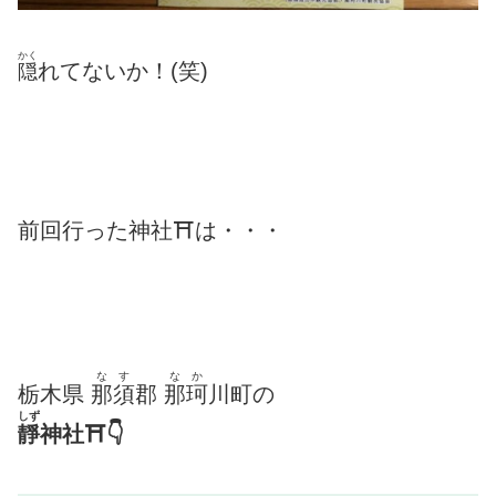
かく
れてないか！(笑)
隠
前回行った神社⛩は・・・
なす
なか
栃木県
那須
郡
那珂
川町の
しず
靜
神社⛩👇