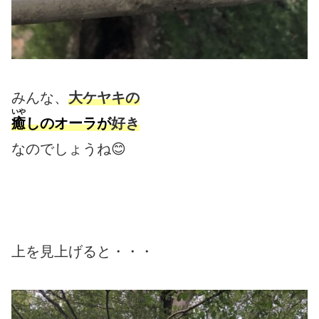
みんな、
大ケヤキの
いや
癒
しのオーラ
が
好き
なのでしょうね😊
上を見上げると・・・