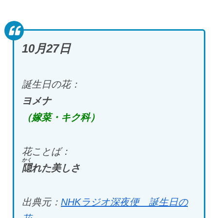
10月27日
誕生日の花：
ヨメナ
（嫁菜・キク科）
花ことば：
かく
隠
れた美しさ
出典元：
NHKラジオ深夜便 誕生日の