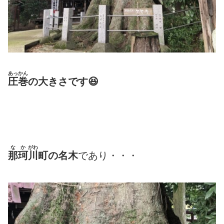
あっかん
圧巻
の大きさです😆
なか
がわ
那珂
川
町の名木
であり・・・