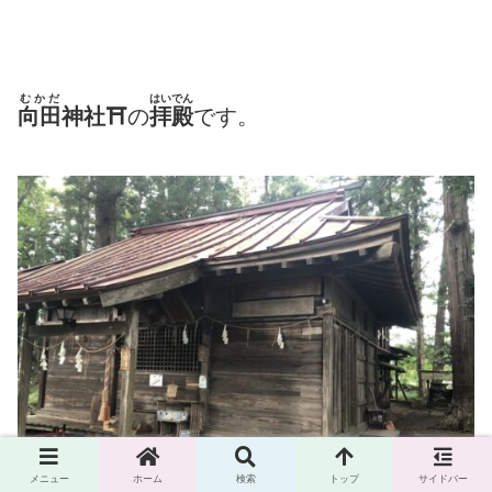
むかだ
はいでん
向田
神社⛩
の
拝殿
です。
メニュー
ホーム
検索
トップ
サイドバー