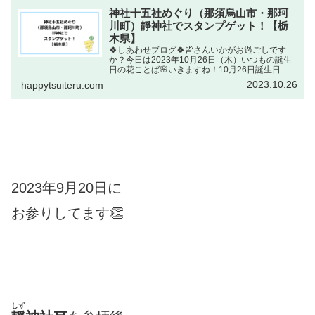
神社十五社めぐり（那須烏山市・那珂
川町）靜神社でスタンプゲット！【栃
木県】
🍀しあわせブログ🍀皆さんいかがお過ごしです
か？今日は2023年10月26日（木）いつもの誕生
日の花ことば🌸いきますね！10月26日誕生日の
花：モヨウビユ（模様莧・ヒユ科）花ことば：燃
2023.10.26
happytsuiteru.com
え上がった情熱出典元：NHKラジオ深夜便 誕生
日の花燃え上...
2023年9月20日に
お参りしてます👏
しず