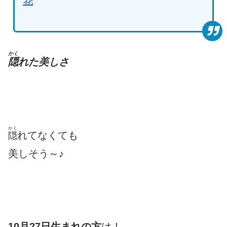
花
かく
隠
れた美しさ
かく
れてなくても
隠
美しそう～♪
10月27日生まれの方
は！