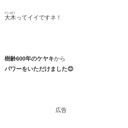
たいぼく
大木
ってイイですネ！
樹齢600年のケヤキ
から
パワーをいただけました😊
広告