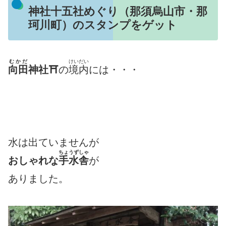
神社十五社めぐり（那須烏山市・那
珂川町）のスタンプをゲット
むかだ
けいだい
向田
神社⛩
の
境内
には・・・
水は出ていませんが
ちょうずしゃ
おしゃれな
手水舎
が
ありました。