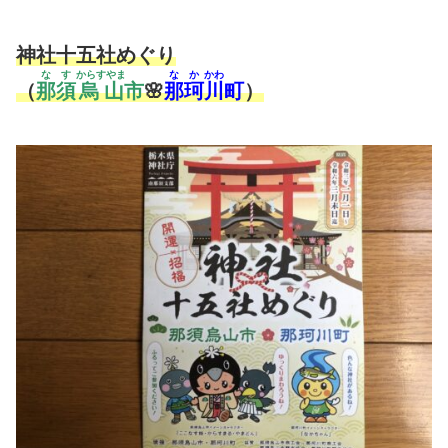
神社十五社めぐり
なす
からすやま
なか
かわ
（
那須
烏山
市
🌸
那珂
川
町
）