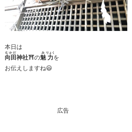
本日は
むかだ
み
りょく
向田
神社⛩
の
魅
力
を
お伝えしますね😃
広告