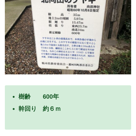
樹齢 600年
幹回り 約６ｍ