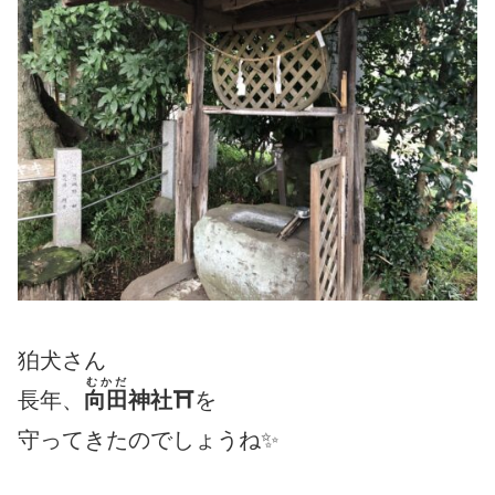
狛犬さん
むかだ
長年、
向田
神社⛩
を
守ってきたのでしょうね✨