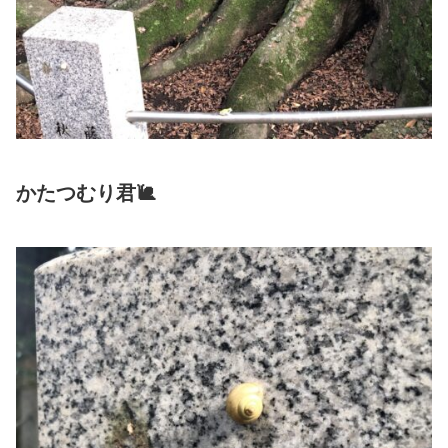
かたつむり君🐌