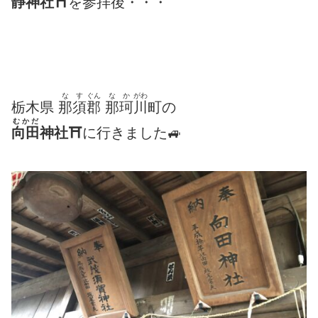
靜
神社⛩
を参拝後・・・
なす
ぐん
なか
がわ
栃木県
那須
郡
那珂
川
町の
むかだ
向田
神社⛩
に行きました🚙