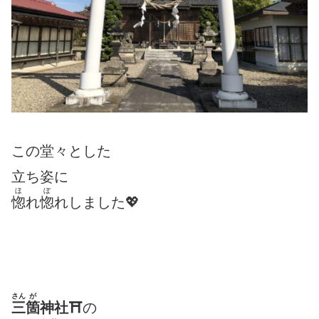
この堂々とした
立ち姿に
ほ
ぼ
惚
れ
惚
れしました💖
さん
が
三
箇
神社⛩
の