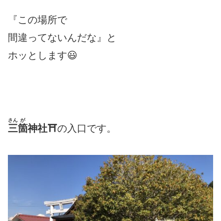
『この場所で
間違ってないんだな』と
ホッとします😃
さん
が
三
箇
神社⛩
の入口です。