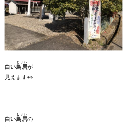
とりい
白い
鳥居
が
見えます👀
とりい
白い
鳥居
の