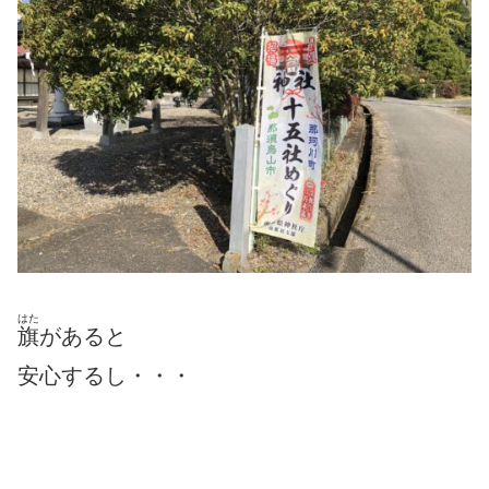
はた
旗
があると
安心するし・・・