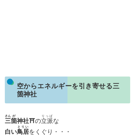
空からエネルギーを引き寄せる三
箇神社
さん
が
りっぱ
三
箇
神社⛩
の
立派
な
とりい
白い
鳥居
をくぐり・・・