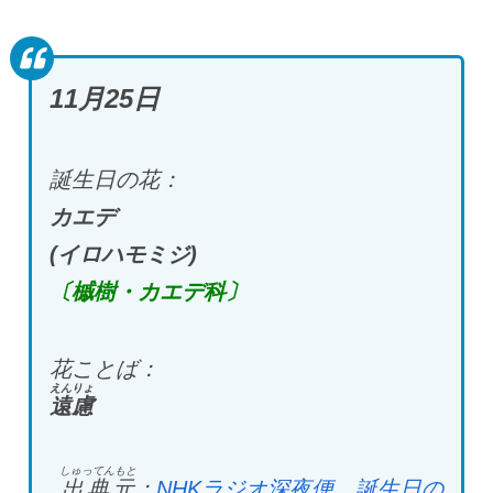
11月25日
誕生日の花：
カエデ
(イロハモミジ)
〔槭樹・カエデ科〕
花ことば：
えんりょ
遠慮
しゅってんもと
出典元
：
NHKラジオ深夜便 誕生日の