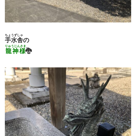
ちょうずしゃ
手水舎
の
りゅうじんさま
龍神様
🐉