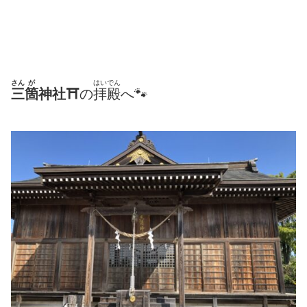
さん
が
はいでん
三
箇
神社⛩
の
拝殿
へ🐾