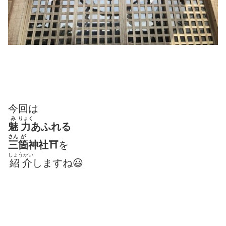
今回は
み
りょく
魅
力
あふれる
さん
が
三
箇
神社⛩
を
しょうかい
紹介
しますね😃