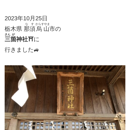
2023年10月25日
なす
からすやま
栃木県
那須
烏山
市の
さん
が
三
箇
神社⛩
に
行きました🚙