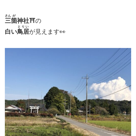
さん
が
三
箇
神社⛩
の
とりい
白い
鳥居
が見えます👀