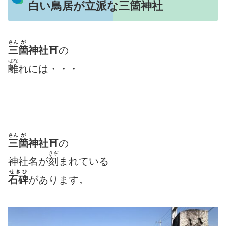
白い鳥居が立派な三箇神社
さん
が
三
箇
神社⛩
の
はな
離
れには・・・
さん
が
三
箇
神社⛩
の
きざ
神社名が
刻
まれている
せきひ
石碑
があります。