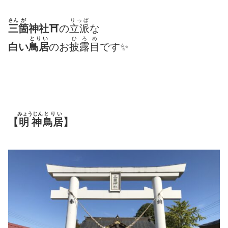
さん
が
りっぱ
三
箇
神社⛩
の
立派
な
とりい
ひろめ
白い
鳥居
のお
披露目
です✨
みょうじん
とりい
【
明神
鳥居
】