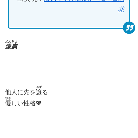
花
えんりょ
遠慮
ゆず
他人に先を
譲
る
やさ
優
しい性格💖