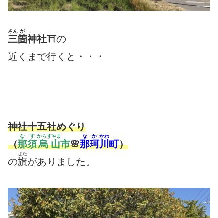
さん
が
三
箇
神社⛩
の
近くまで行くと・・・
神社十五社めぐり
なす
からすやま
なか
かわ
（
那須
烏山
市
🌸
那珂
川
町
）
はた
の
旗
がありました。