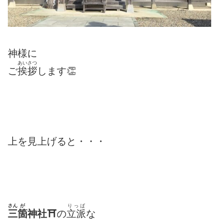
神様に
あいさつ
ご
挨拶
します👏
上を見上げると・・・
さん
が
りっぱ
三
箇
神社⛩
の
立派
な