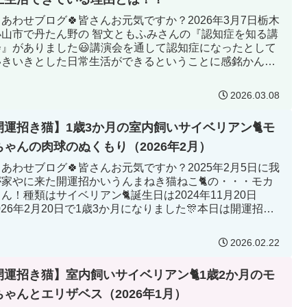
しあわせブログ🍀皆さんお元気ですか？2026年3月7日栃木
小山市で丹たん野の 智文ともふみさんの『認知症を知る講
会』がありました😃講演会を通して認知症になったとして
いきいきとした日常生活ができるということに感銘かんめ
受けました。...
2026.03.08
開運招き猫】1歳3か月の室内飼いサイベリアン🐈モ
ちゃんの肉球のぬくもり（2026年2月）
しあわせブログ🍀皆さんお元気ですか？2025年2月5日に我
が家やに来た開運招かいうんまねき猫ねこ🐈の・・・モカ
ん！種類はサイベリアン🐈誕生日は2024年11月20日
026年2月20日で1歳3か月になりました🎊本日は開運招か
ん...
2026.02.22
開運招き猫】室内飼いサイベリアン🐈1歳2か月のモ
ちゃんとエリザベス（2026年1月）