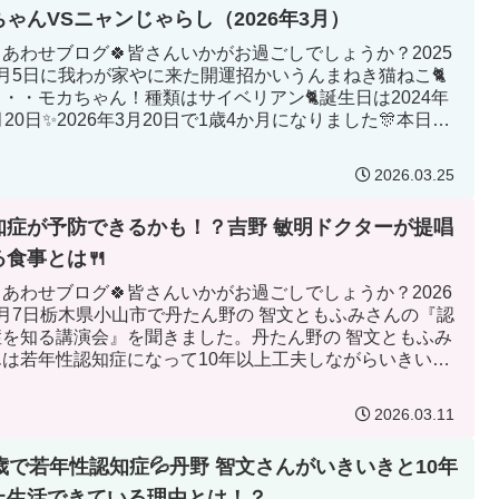
ちゃんVSニャンじゃらし（2026年3月）
しあわせブログ🍀皆さんいかがお過ごしでしょうか？2025
2月5日に我わが家やに来た開運招かいうんまねき猫ねこ🐈
・・モカちゃん！種類はサイベリアン🐈誕生日は2024年
月20日✨2026年3月20日で1歳4か月になりました🎊本日は
2026.03.25
知症が予防できるかも！？吉野 敏明ドクターが提唱
る食事とは🍴
しあわせブログ🍀皆さんいかがお過ごしでしょうか？2026
3月7日栃木県小山市で丹たん野の 智文ともふみさんの『認
症を知る講演会』を聞きました。丹たん野の 智文ともふみ
んは若年性認知症になって10年以上工夫しながらいきいき
た生活を...
2026.03.11
9歳で若年性認知症💦丹野 智文さんがいきいきと10年
上生活できている理由とは！？