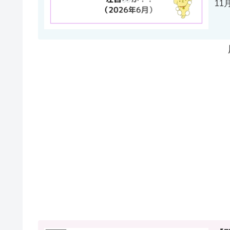
11
開...