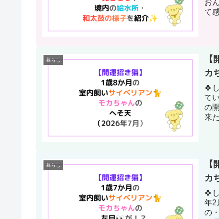
お
て
な「
【
暮らし
カ

て
の開
来た
暑い
【
暮らし
カ
🍀
年
の・