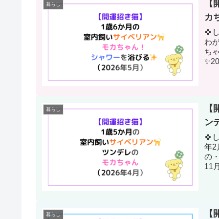
【
暮らし
カ
🍀
わ
ちゃ
✨2
ては
【
暮らし
ン
🍀
年
の・
11
開...
【
暮らし