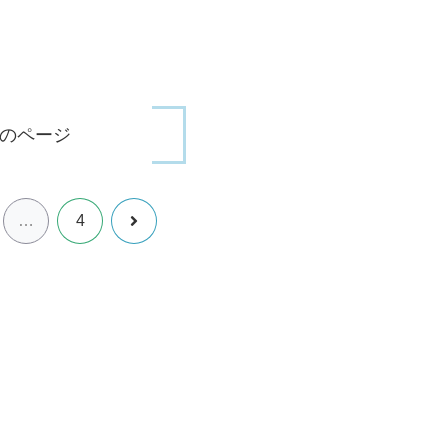
のページ
次
…
4
へ