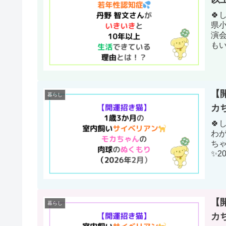
🍀
県
演
も
いを
【
暮らし
カ
🍀
わ
ちゃ
✨2
いう
【
暮らし
カ