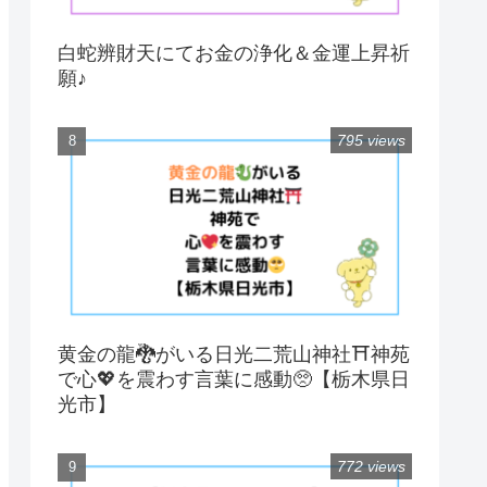
白蛇辨財天にてお金の浄化＆金運上昇祈
願♪
795 views
黄金の龍🐉がいる日光二荒山神社⛩神苑
で心💖を震わす言葉に感動🥺【栃木県日
光市】
772 views