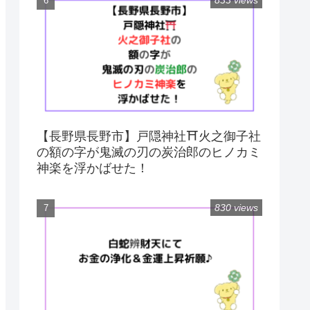
833 views
【長野県長野市】戸隠神社⛩火之御子社
の額の字が鬼滅の刃の炭治郎のヒノカミ
神楽を浮かばせた！
830 views