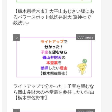
【栃木県栃木市】大平山あじさい坂にあ
るパワースポット銭洗弁財天 窟神社で
銭洗い♪
833 views
ライトアップで分かった！子宝を望むな
ら磯山弁財天の本堂裏を参拝したい理由
【栃木県佐野市】