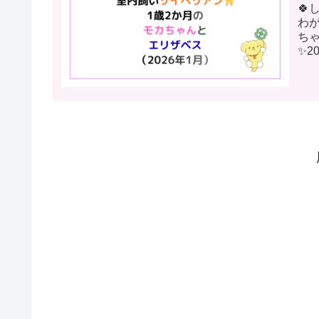
🍀
わ
ちゃ
✨2
いう