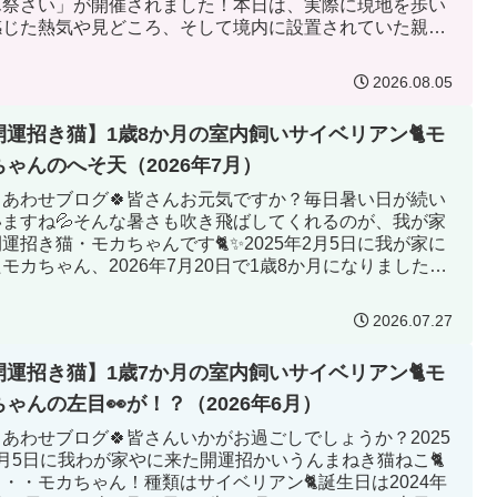
ん祭さい」が開催されました！本日は、実際に現地を歩い
感じた熱気や見どころ、そして境内に設置されていた親切
給水所」など、心...
2026.08.05
開運招き猫】1歳8か月の室内飼いサイベリアン🐈モ
ちゃんのへそ天（2026年7月）
しあわせブログ🍀皆さんお元気ですか？毎日暑い日が続い
いますね💦そんな暑さも吹き飛ばしてくれるのが、我が家
運招き猫・モカちゃんです🐈✨2025年2月5日に我が家に
モカちゃん、2026年7月20日で1歳8か月になりました🎊
日でも...
2026.07.27
開運招き猫】1歳7か月の室内飼いサイベリアン🐈モ
ちゃんの左目👀が！？（2026年6月）
しあわせブログ🍀皆さんいかがお過ごしでしょうか？2025
2月5日に我わが家やに来た開運招かいうんまねき猫ねこ🐈
・・モカちゃん！種類はサイベリアン🐈誕生日は2024年