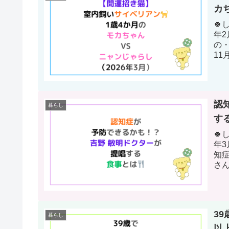
カ
🍀
年
の・
11
開...
認
暮らし
す
🍀
年
知
さ
とし
3
暮らし
以