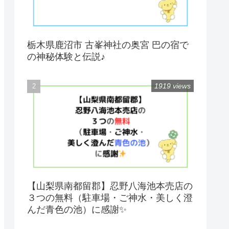
栃木県鹿沼市 古峯神社の奥宮 巴の宿で
の神秘体験と伝説♪
1919 views
【山梨県南都留郡】忍野八海池本売店の
３つの無料（駐車場・ご神水・美しく澄
んだ青色の池）に感謝✨