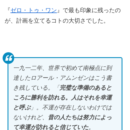
『
ゼロ・トゥ・ワン
』で最も印象に残ったの
が、計画を立てるコトの大切さでした。
一九一二年、世界で初めて南極点に到
達したロアール・アムンゼンはこう書
き残している。「
完璧な準備のあると
ころに勝利を訪れる。人はそれを幸運
と呼ぶ
」。不運が存在しないわけでは
ないけれど、
昔の人たちは努力によっ
て幸運が訪れると信じていた
。