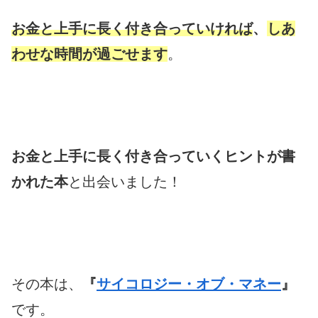
お金と
上手に長く
付き合っていければ
、
しあ
わせ
な時間が過ごせます
。
お金と上手に長く付き合っていく
ヒント
が書
かれた本
と出会いました！
その本は、
『
サイコロジー・オブ・マネー
』
です。