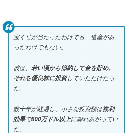
宝くじが当たったわけでも、遺産があ
ったわけでもない。
彼は、
若い頃から節約して金を貯め、
それを優良株に投資
していただけだっ
た。
数十年が経過し、小さな投資額は
複利
効果
で
800
万ドル以上
に膨れあがってい
た。