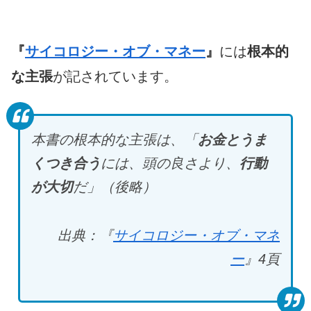
『
サイコロジー・オブ・マネー
』
には
根本的
な主張
が記されています。
本書の根本的な主張は、「
お金とうま
くつき合う
には、頭の良さより、
行動
が大切
だ」（後略）
出典：『
サイコロジー・オブ・マネ
ー
』4
頁