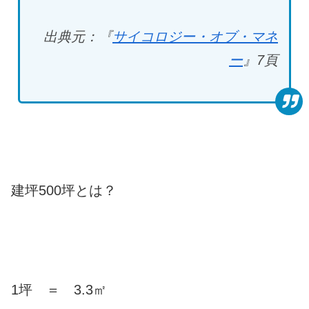
出典元：『
サイコロジー・オブ・マネ
ー
』7
頁
建坪500坪とは？
1坪 ＝ 3.3㎡