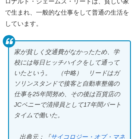
ロナルド・ジェームズ・リードは、貧しい家
で生まれ、一般的な仕事をして普通の生活を
しています。
家が貧しく交通費がなかったため、学
校には毎日ヒッチハイクをして通って
いたという。 （中略） リードはガ
ソリンスタンドで接客と自動車整備の
仕事を25
年間努め、その後は百貨店の
JC
ペニーで清掃員として17
年間パート
タイムで働いた。
出典元：『
サイコロジー・オブ・マネ