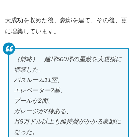
大成功を収めた後、豪邸を建て、その後、更
に増築しています。
（前略） 建坪500
坪の屋敷を大規模に
増築した。
バスルーム11
室、
エレベーター2
基、
プールが2
面、
ガレージが7
棟ある、
月9
万ドル以上も維持費がかかる豪邸に
なった。