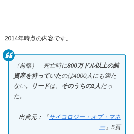
2014年時点の内容です。
（前略） 死亡時に
800
万ドル以上の純
資産を持っていた
のは4000
人にも満た
ない。
リード
は、
そのうちの1
人
だっ
た。
出典元：『
サイコロジー・オブ・マネ
ー
』5
頁