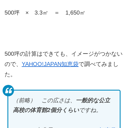
500坪 × 3.3㎡ ＝ 1,650㎡
500坪の計算はできても、イメージがつかない
ので、
YAHOO!JAPAN知恵袋
で調べてみまし
た。
（前略） この広さは、
一般的な公立
高校の
体育館
2
個分
くらい
ですね。