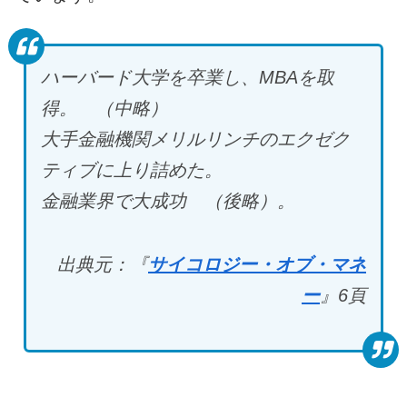
ハーバード大学を卒業し、MBA
を取
得。 （中略）
大手金融機関メリルリンチのエクゼク
ティブに上り詰めた。
金融業界で大成功 （後略）。
出典元：『
サイコロジー・オブ・マネ
ー
』6
頁