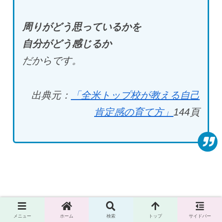
周りがどう思っているかを
自分がどう感じるか
だからです。
出典元：
「全米トップ校が教える自己
肯定感の育て方」
144
頁
優しい ＝ 人に喜ばれる
メニュー
ホーム
検索
トップ
サイドバー