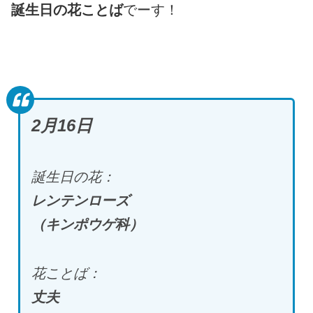
誕生日の花ことば
でーす！
2
月
16
日
誕生日の花：
レンテンローズ
（キンポウゲ科）
花ことば：
丈夫