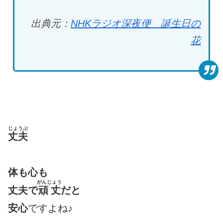
出典元：
NHK
ラジオ深夜便 誕生日の
花
じょうぶ
丈夫
体も心も
がんじょう
丈夫で
頑丈
だと
安心
ですよね♪