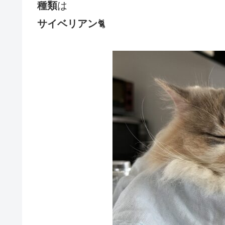
種類
は
サイベリアン
🐈