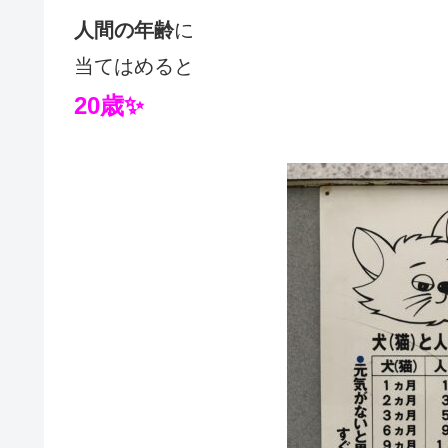
人間の年齢
に
当てはめると
20歳✨