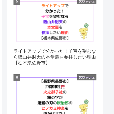
833 views
ライトアップで分かった！子宝を望むな
ら磯山弁財天の本堂裏を参拝したい理由
【栃木県佐野市】
833 views