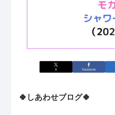
X
Facebook
🍀しあわせブログ🍀