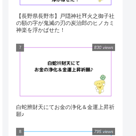
【長野県長野市】戸隠神社⛩火之御子社
の額の字が鬼滅の刃の炭治郎のヒノカミ
神楽を浮かばせた！
830 views
白蛇辨財天にてお金の浄化＆金運上昇祈
願♪
795 views