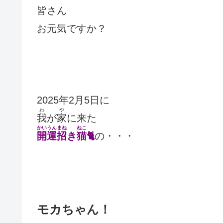
皆さん
お元気ですか？
2025年2月5日に
わ
や
我
が
家
に来た
かいうんまね
ねこ
開運招
き
猫
🐈
の・・・
モカちゃん！