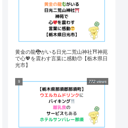
黄金の龍🐉がいる日光二荒山神社⛩神苑
で心💖を震わす言葉に感動🥺【栃木県日
光市】
772 views