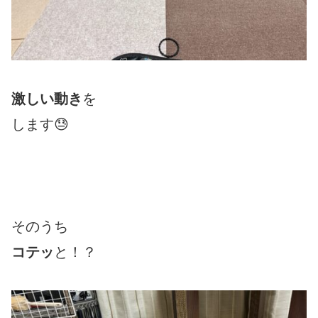
激しい動き
を
します😓
そのうち
コテッ
と！？