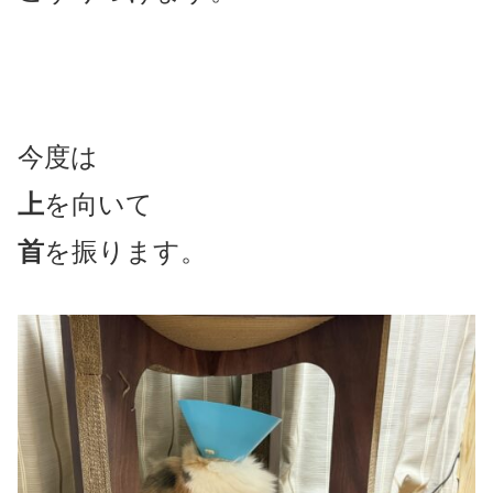
今度は
上
を向いて
首
を振ります。