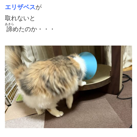
エリザベス
が
取れないと
あきら
諦
めたのか・・・