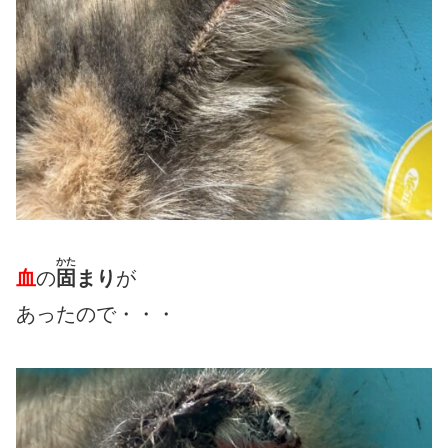
かた
血
の
固
まり
が
あったので・・・