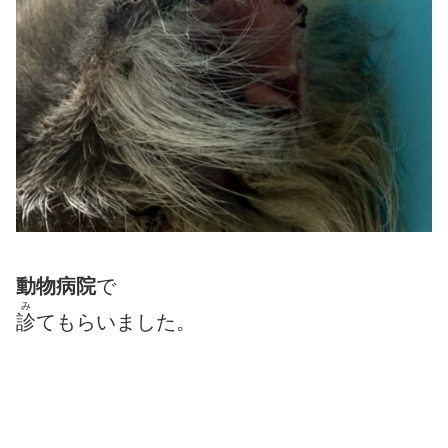
動物病院
で
み
診
てもらいました。