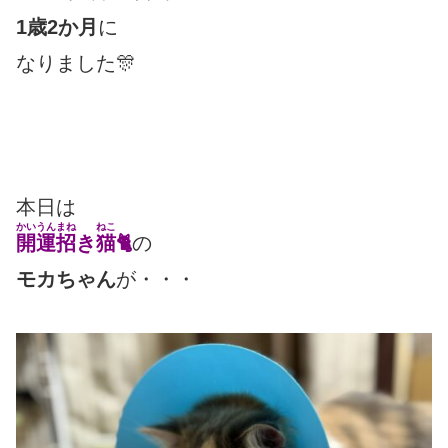
1歳2か月
に
なりました🎊
本日は
かいうんまね
ねこ
開運招
き
猫
🐈
の
モカちゃん
が・・・