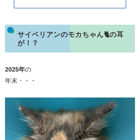
サイベリアンのモカちゃん🐈の耳
が！？
2025年
の
年末・・・