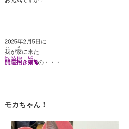
2025年2月5日に
わ
や
我
が
家
に来た
かいうんまね
ねこ
開運招
き
猫
🐈
の・・・
モカちゃん！