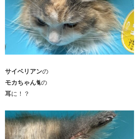
サイベリアン
の
モカちゃん
🐈の
耳
に！？