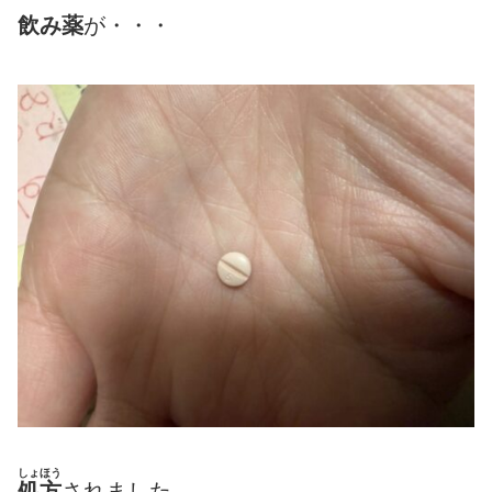
飲み薬
が・・・
しょほう
処方
されました。