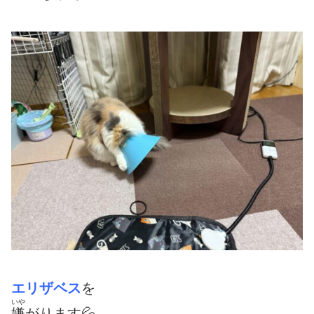
エリザベス
を
いや
嫌
がります💦