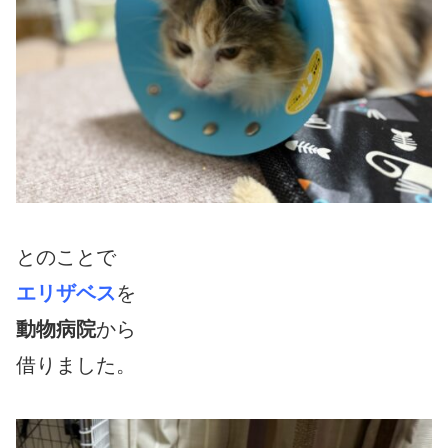
とのことで
エリザベス
を
動物病院
から
借りました。