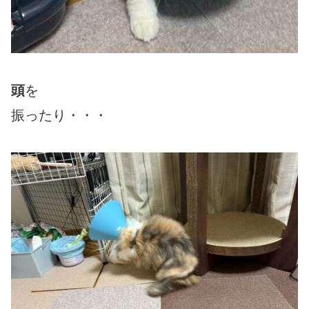
頭
を
振ったり・・・