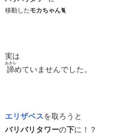
移動した
モカちゃん
🐈
実は
あきら
諦
めていませんでした。
エリザベス
を取ろうと
バリバリタワー
の
下
に！？