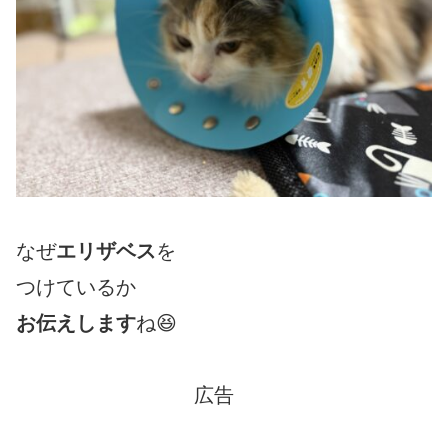
なぜ
エリザベス
を
つけているか
お伝えします
ね😆
広告