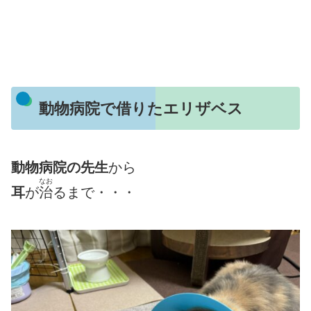
動物病院で借りたエリザベス
動物病院の先生
から
なお
耳
が
治
るまで・・・