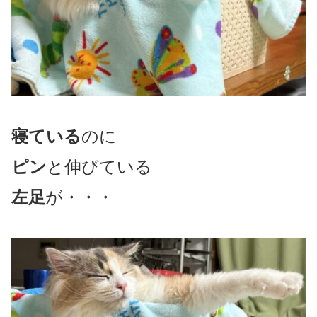
寝ている
のに
ピン
と伸びている
左足
が・・・