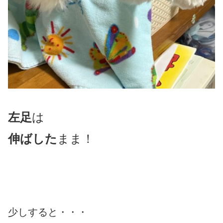
左足
は
伸ばした
まま！
少しすると・・・