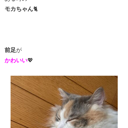
モカちゃん
🐈
前足
が
かわいい
💖