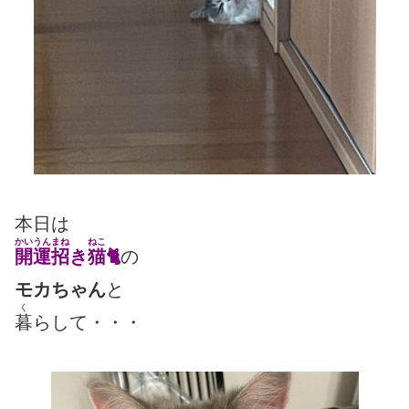
本日は
かいうんまね
ねこ
開運招
き
猫
🐈
の
モカちゃん
と
く
暮
らして・・・