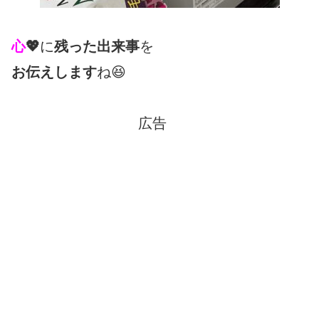
心
💖
に
残った出来事
を
お伝えします
ね😆
広告