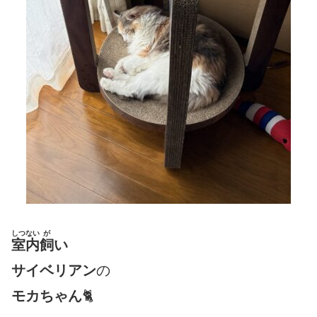
しつない
が
室内
飼
い
サイベリアン
の
モカちゃん
🐈