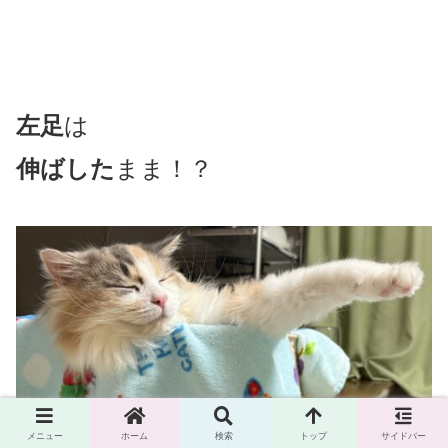
左足
は
伸ばした
まま！？
メニュー
ホーム
検索
トップ
サイドバー