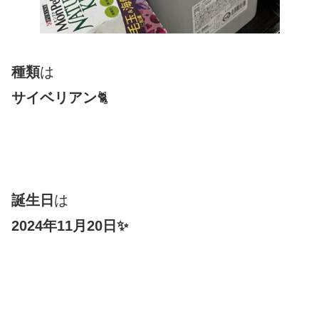
種類
は
サイベリアン
🐈
誕生日
は
2024年11月20日✨