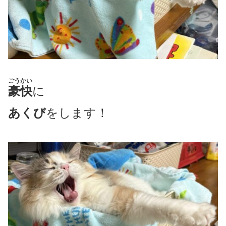
ごうかい
豪快
に
あくび
をします！