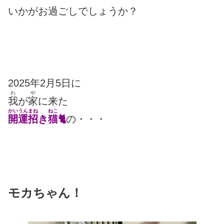
いかがお過ごしでしょうか？
2025年2月5日に
わ
や
我
が
家
に来た
かいうんまね
ねこ
開運招
き
猫
🐈
の・・・
モカちゃん！