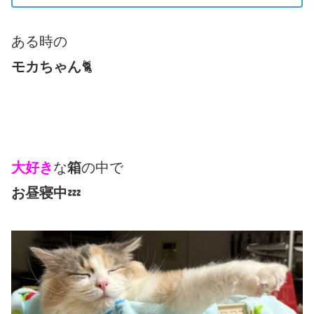
ある時の
モカちゃん
🐈
大好き
な
箱
の中で
お昼寝中
💤