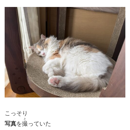
こっそり
と
写真
を
撮
っていた