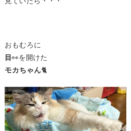
見ていたら・・・
おもむろに
目
👀を開けた
モカちゃん
🐈