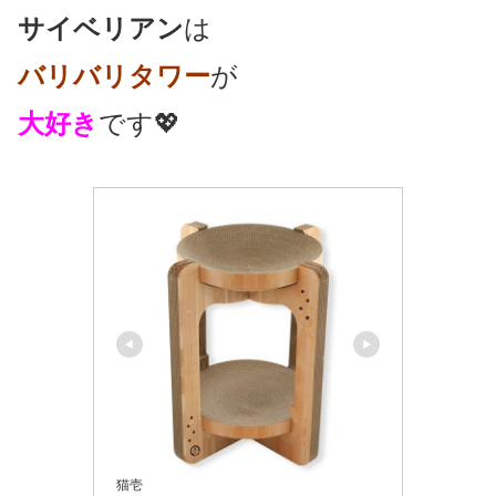
サイベリアン
は
バリバリタワー
が
大好き
です💖
猫壱