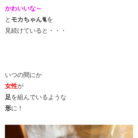
かわいいな～
と
モカちゃん
🐈を
見続けていると・・・
いつの間にか
女性
が
足
を組んでいるような
形
に！