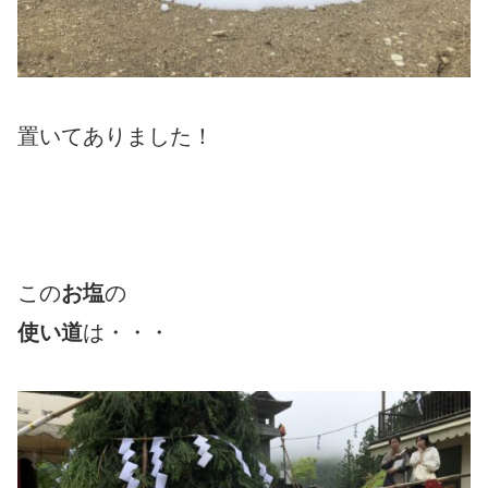
置いてありました！
この
お塩
の
使い道
は・・・