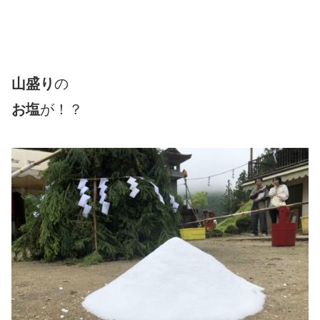
山盛り
の
お塩
が！？