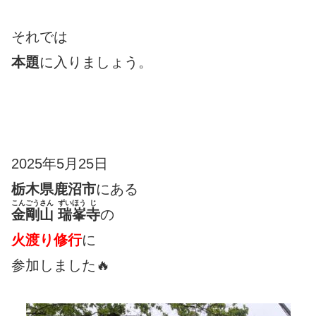
それでは
本題
に入りましょう。
2025年5月25日
栃木県鹿沼市
にある
こんごうさん
ずいほう
じ
金剛山
瑞峯
寺
の
火渡り修行
に
参加しました🔥