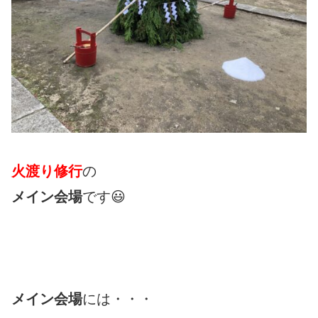
火渡り修行
の
メイン会場
です😃
メイン会場
には・・・