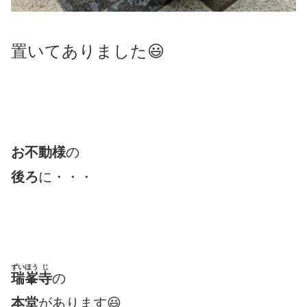
置いてありました😃
お不動様
の
後ろ
に・・・
ずいほう
じ
瑞峯
寺
の
本堂
があります😃