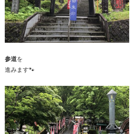
参道
を
進みます🐾