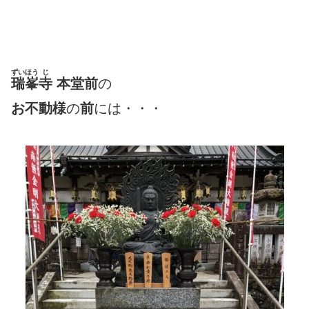
ずいほう
じ
瑞峯
寺
本堂前
の
お不動様
の
前
には・・・