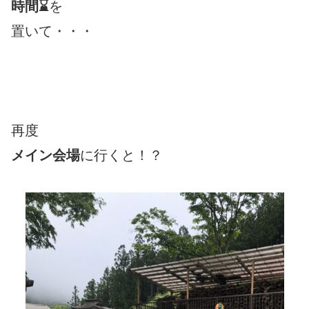
時間⌛
を
置いて・・・
再度
メイン会場
に行くと！？