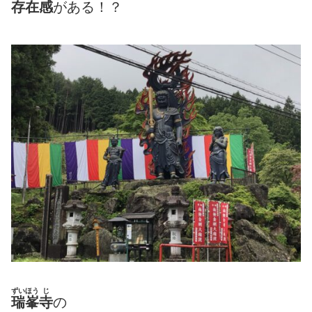
存在感
がある！？
ずいほう
じ
瑞峯
寺
の