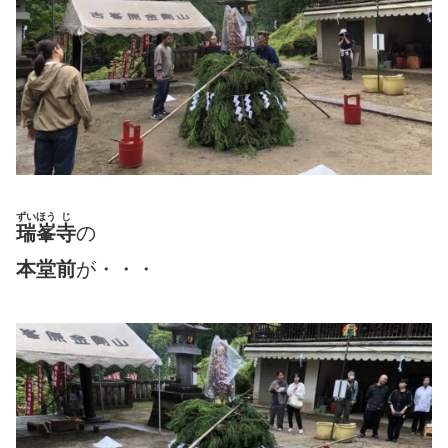
ずいほう
じ
瑞峯
寺
の
本堂前
が・・・