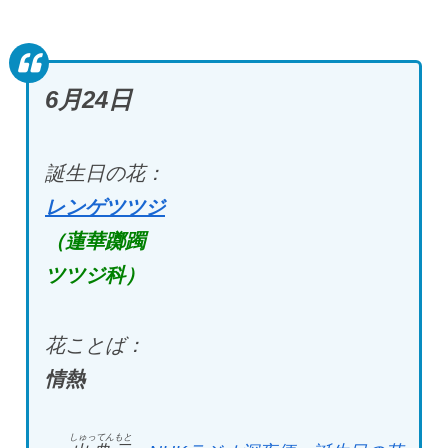
6月24
日
誕生日の花：
レンゲツツジ
（蓮華躑躅
ツツジ科）
花ことば：
情熱
しゅってんもと