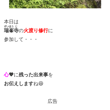
本日は
ずいほう
じ
瑞峯
寺
の
火渡り修行
に
参加して・・・
心
💖
に
残った出来事
を
お伝えします
ね😆
広告