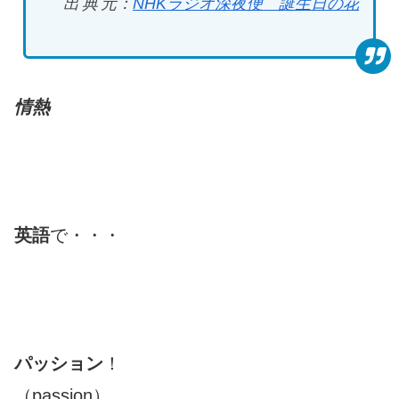
出典元
：
NHK
ラジオ深夜便 誕生日の花
情熱
英語
で・・・
パッション
！
（passion）