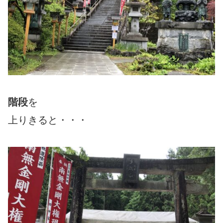
階段
を
上りきると・・・