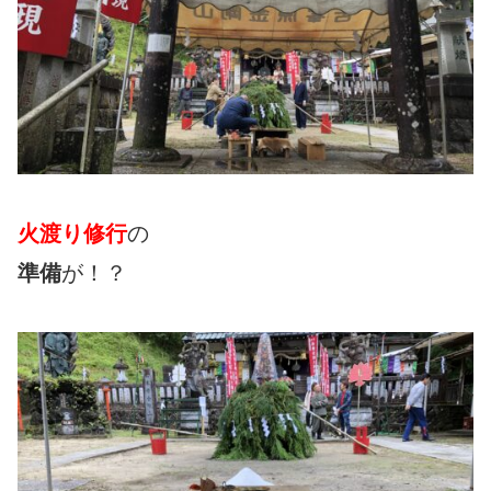
火渡り修行
の
準備
が！？