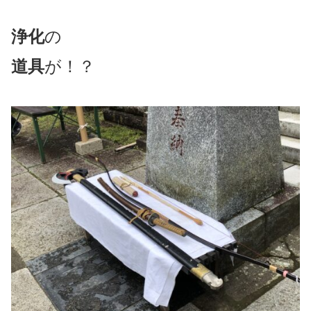
浄化
の
道具
が！？