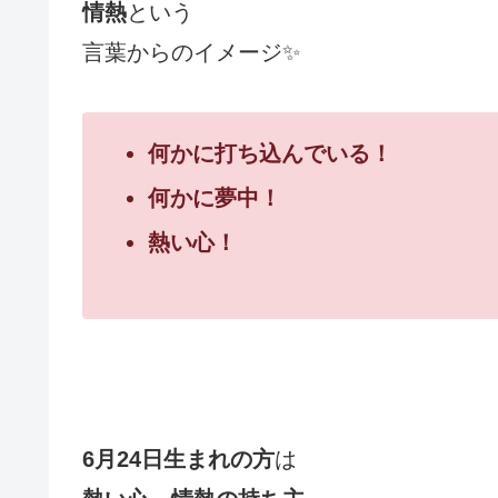
情熱
という
言葉からのイメージ
✨
何かに打ち込んでいる！
何かに夢中！
熱い心！
6
月
24
日生まれの方
は