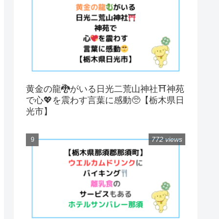
黄金の龍🐉がいる日光二荒山神社⛩神苑
で心💖を震わす言葉に感動🥺【栃木県日
光市】
772 views