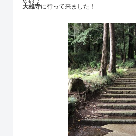
だいおう
じ
大雄
寺
に行って来ました！