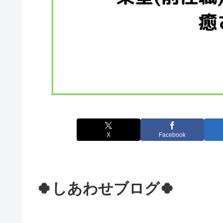
X
Facebook
🍀しあわせブログ🍀