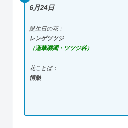
6
月
24
日
誕生日の花：
レンゲツツジ
（蓮華躑躅・ツツジ科）
花ことば：
情熱