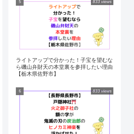
833 views
ライトアップで分かった！子宝を望むな
ら磯山弁財天の本堂裏を参拝したい理由
【栃木県佐野市】
833 views