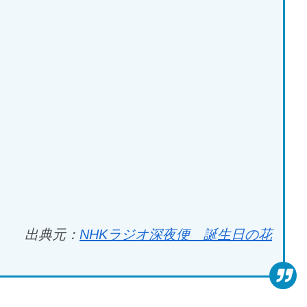
出典元：
NHK
ラジオ深夜便 誕生日の花