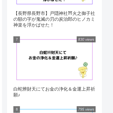
【長野県長野市】戸隠神社⛩火之御子社
の額の字が鬼滅の刃の炭治郎のヒノカミ
神楽を浮かばせた！
830 views
白蛇辨財天にてお金の浄化＆金運上昇祈
願♪
795 views