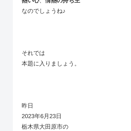
熱い心
、
情熱の持ち主
なのでしょうね
♪
それでは
本題に入りましょう。
昨日
2023
年
6
月
23
日
栃木県大田原市の