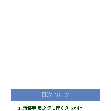
目次
瑞峯寺 奥之院に行くきっかけ