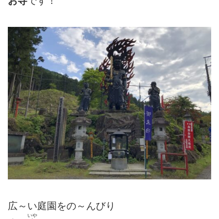
お寺
です！
広～い庭園をの～んびり
いや