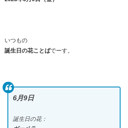
いつもの
誕生日の花ことば
でーす。
6月9日
誕生日の花：