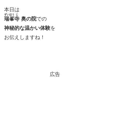
本日は
ずいほう
じ
瑞峯
寺
奥の院
での
神秘的な温かい体験
を
お伝えしますね！
広告