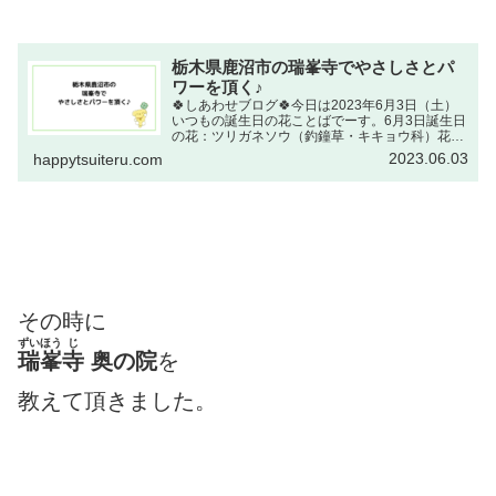
栃木県鹿沼市の瑞峯寺でやさしさとパ
ワーを頂く♪
🍀しあわせブログ🍀今日は2023年6月3日（土）
いつもの誕生日の花ことばでーす。6月3日誕生日
の花：ツリガネソウ（釣鐘草・キキョウ科）花こ
とば：感謝出典元：NHKラジオ深夜便 誕生日の
2023.06.03
happytsuiteru.com
花感謝ステキな言葉です。言い慣れない言葉です
が大好きな言...
その時に
ずいほう
じ
瑞峯
寺
奥の院
を
教えて頂きました。