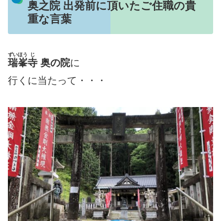
奥之院 出発前に頂いたご住職の貴
重な言葉
ずいほう
じ
瑞峯
寺
奥の院
に
行くに当たって・・・