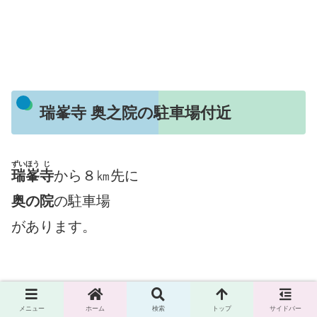
瑞峯寺 奥之院の駐車場付近
ずいほう
じ
瑞峯
寺
から８㎞先に
奥の院
の駐車場
があります。
メニュー
ホーム
検索
トップ
サイドバー