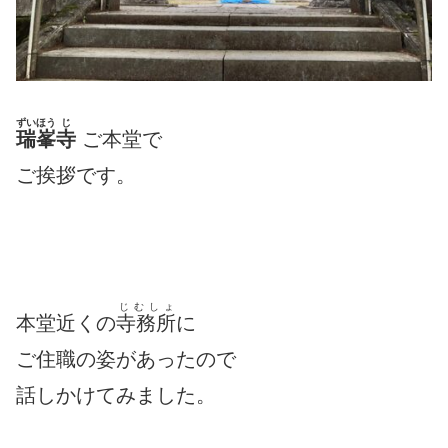
ずいほう
じ
瑞峯
寺
ご本堂で
ご挨拶です。
じむしょ
本堂近くの
寺務所
に
ご住職の姿があったので
話しかけてみました。