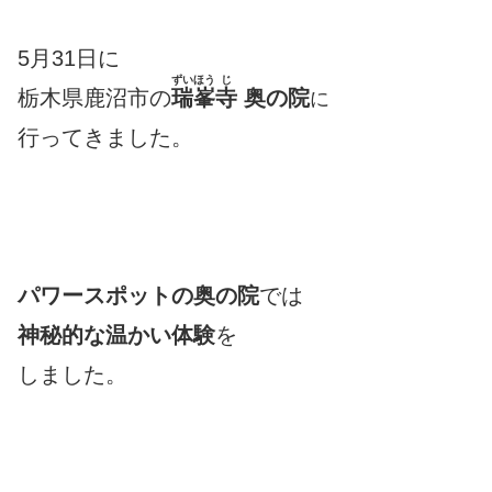
5月31日
に
ずいほう
じ
栃木県鹿沼市の
瑞峯
寺
奥の院
に
行ってきました。
パワースポットの奥の院
では
神秘的な温かい体験
を
しました。