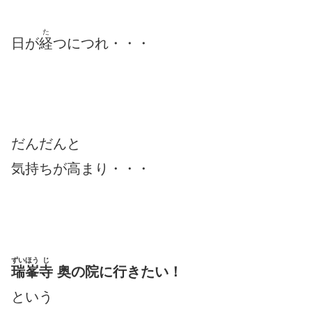
た
日が
経
つにつれ・・・
だんだんと
気持ちが高まり・・・
ずいほう
じ
瑞峯
寺
奥の院
に行きたい！
という