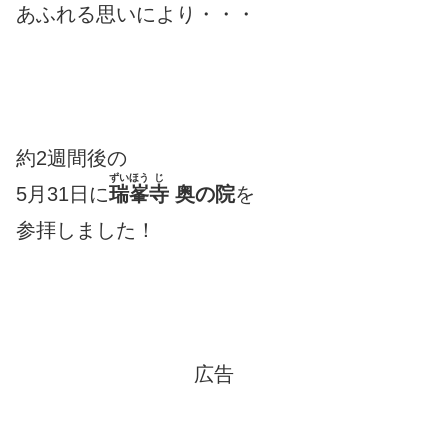
あふれる思いにより・・・
約2週間後の
ずいほう
じ
5月31日に
瑞峯
寺
奥の院
を
参拝しました！
広告