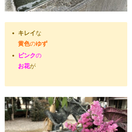
キレイ
な
黄色
の
ゆず
ピンク
の
お花
が