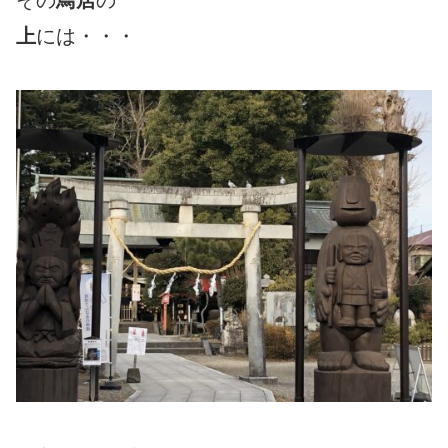
その
鳥居
の
上
には・・・