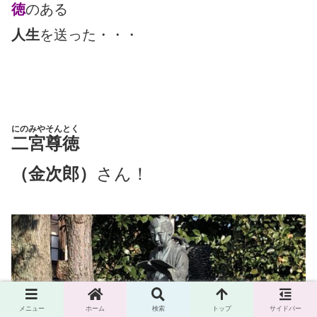
徳
のある
人生
を送った・・・
にのみやそんとく
二宮尊徳
（金次郎）
さん！
メニュー
ホーム
検索
トップ
サイドバー