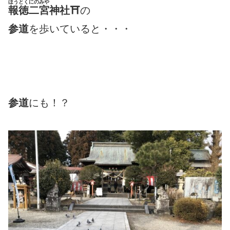
ほうとくにのみや
報徳二宮
神社
⛩
の
参道
を歩いていると・・・
参道
にも！？