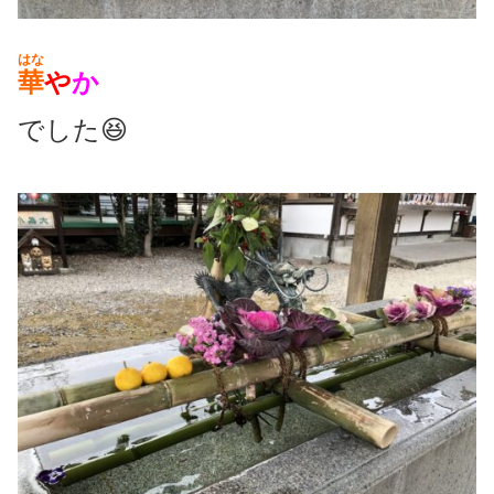
はな
華
や
か
でした😆