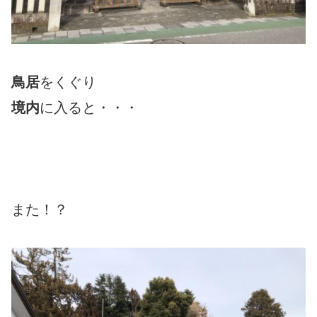
鳥居
をくぐり
境内
に入ると・・・
また！？