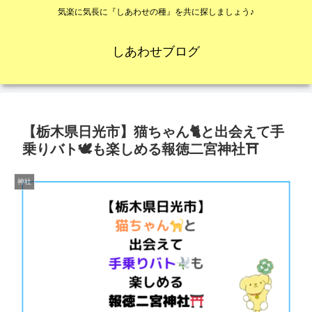
気楽に気長に『しあわせの種』を共に探しましょう♪
しあわせブログ
【栃木県日光市】猫ちゃん🐈と出会えて手
乗りバト🕊も楽しめる報徳二宮神社⛩
神社