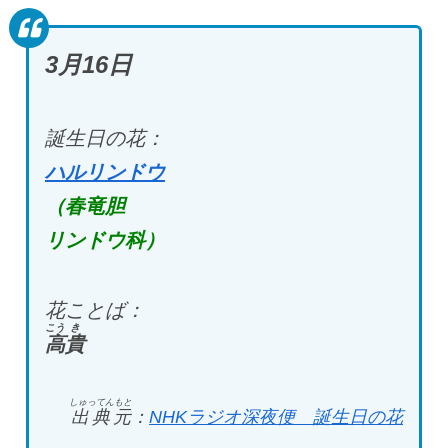
3月16
日
誕生日の花：
ハルリンドウ
（春竜胆
リンドウ科）
花ことば：
こう
き
高
貴
しゅってんもと
出典元
：
NHK
ラジオ深夜便 誕生日の花