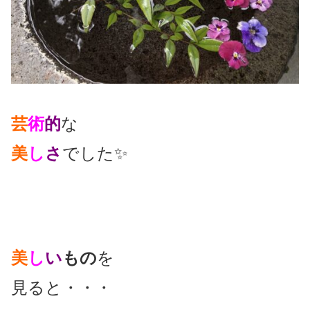
芸
術
的
な
美
し
さ
でした✨
美
し
い
もの
を
見ると・・・