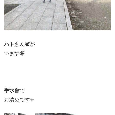
ハト
さん🕊が
います😆
手水舎
で
お清めです✨