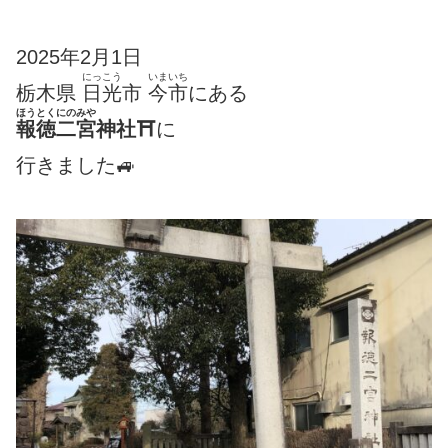
2025年2月1日
にっこう
いまいち
栃木県
日光
市
今市
にある
ほうとくにのみや
報徳二宮
神社
⛩
に
行きました🚙