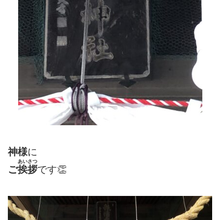
神様
に
あいさつ
ご
挨拶
です👏