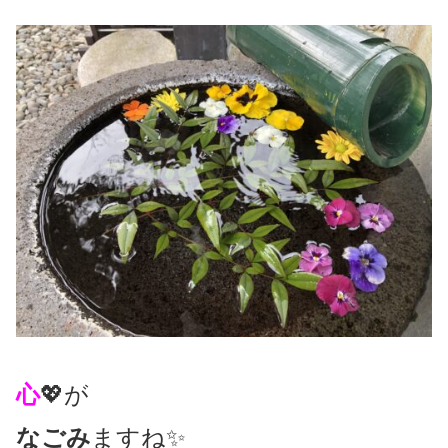
心
💖が
なごみ
ますね✨