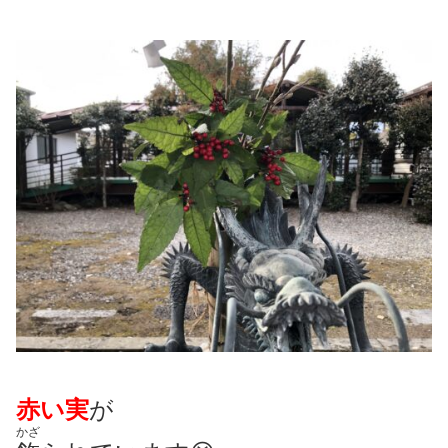
赤い実
が
かざ