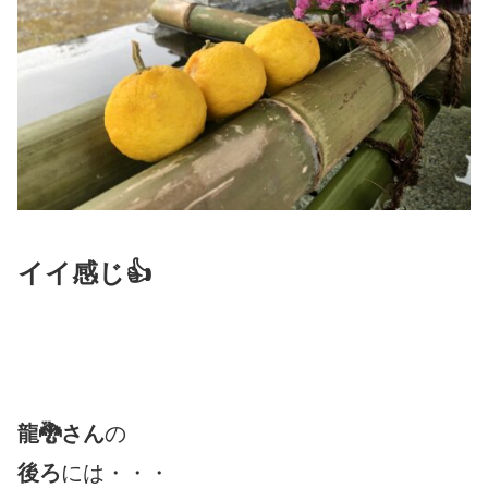
イイ感じ👍
龍🐉さん
の
後ろ
には・・・