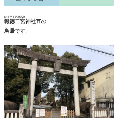
ほうとくにのみや
報徳二宮
神社
⛩
の
鳥居
です。