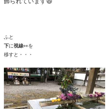
飾
られています😆
ふと
下
に
視線
👀を
移すと・・・