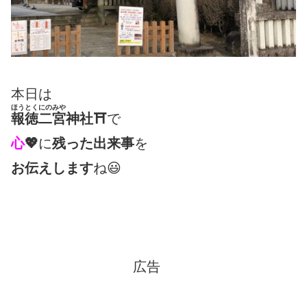
本日は
ほうとくにのみや
報徳二宮
神社
⛩
で
心
💖
に
残った出来事
を
お伝えします
ね😃
広告