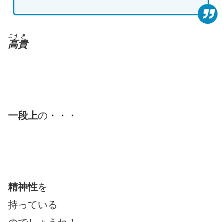
こう
き
高
貴
一段上
の・・・
精神性
を
持っている