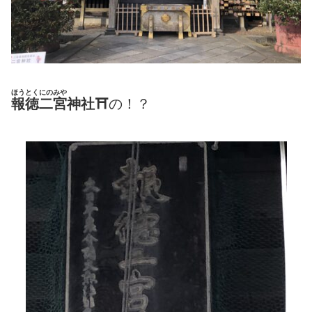
ほうとくにのみや
報徳二宮
神社
⛩
の！？