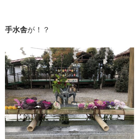
手水舎
が！？