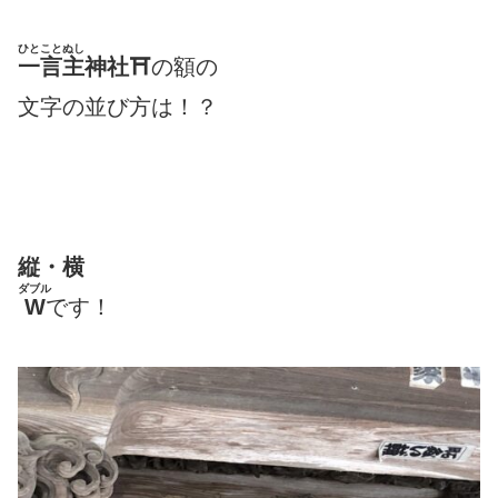
ひとことぬし
一言主
神社⛩
の額の
文字の並び方は！？
縦・横
ダブル
W
です！