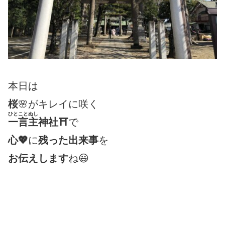
本日は
桜
🌸がキレイに咲く
ひとことぬし
一言主
神社⛩
で
心💖
に
残った出来事
を
お伝えします
ね😃