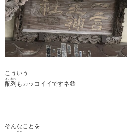
こういう
はいれつ
配列
もカッコイイですネ😆
そんなことを
めぐ