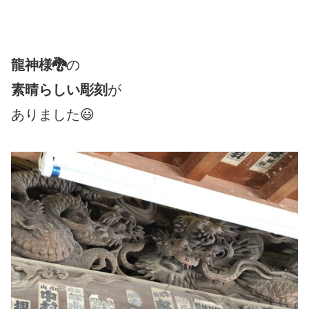
龍神様🐉
の
素晴らしい彫刻
が
ありました😃