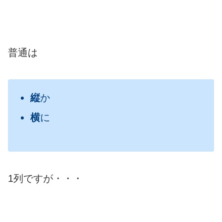
普通は
縦
か
横
に
1列ですが・・・