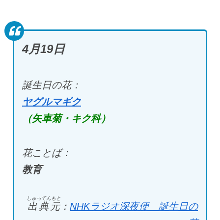
4月19日
誕生日の花：
ヤグルマギク
（矢車菊・キク科）
花ことば：
教育
しゅってんもと
出典元
：
NHKラジオ深夜便 誕生日の