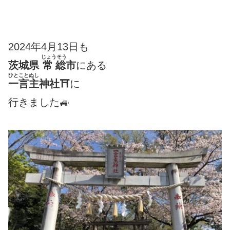
2024年4月13日も
じょうそう
茨城県
常総
市
にある
ひとことぬし
一言主
神社⛩
に
行きました🚙