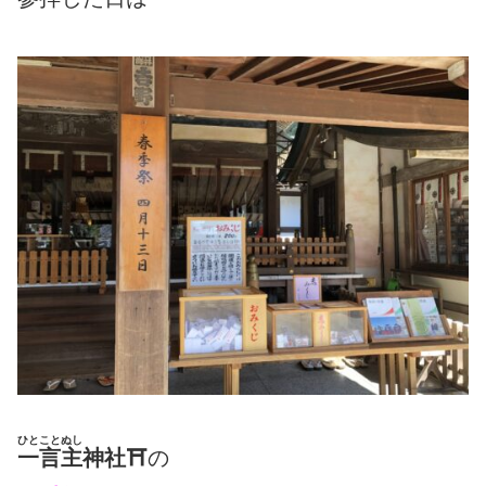
ひとことぬし
一言主
神社⛩
の