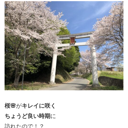
桜🌸
が
キレイに咲く
ちょうど良い時期
に
訪れたので！？