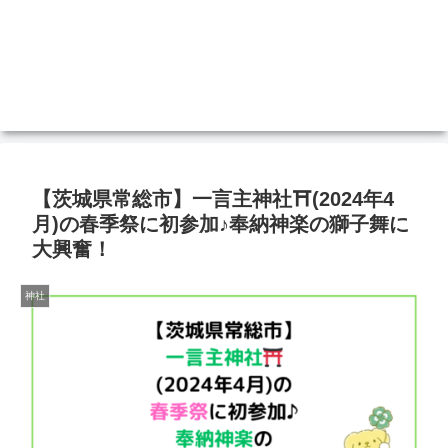
【茨城県常総市】一言主神社⛩(2024年4
月)の春季祭に初参加♪奉納神楽の獅子舞に
大興奮！
神社