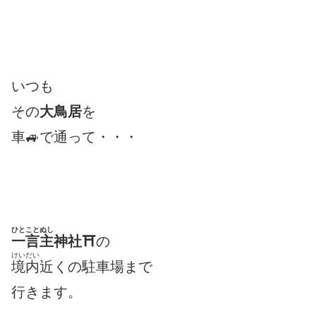
いつも
その
大鳥居
を
車🚙で通って・・・
ひとことぬし
一言主
神社⛩
の
けいだい
境内
近くの駐車場まで
行きます。