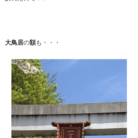
大鳥居
の
額
も・・・