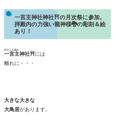
一言主神社神社⛩の月次祭に参加。
拝殿内の力強い龍神様🐉の彫刻＆絵
あり！
ひとことぬし
一言主
神社⛩
には
離れに・・・
大きな大きな
大鳥居
があります。