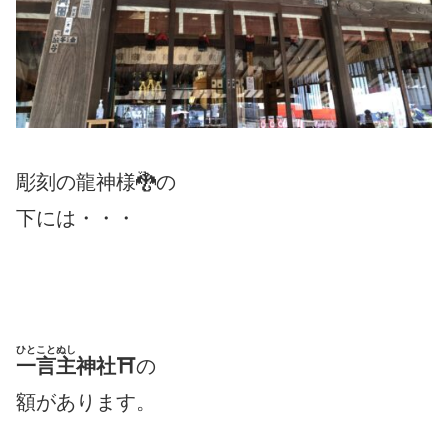
彫刻の龍神様🐉の
下には・・・
ひとことぬし
一言主
神社⛩
の
額があります。