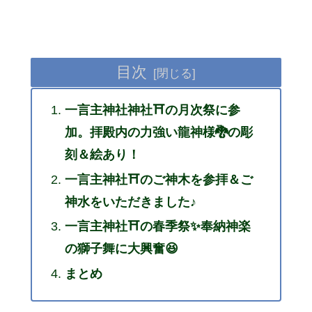
目次
一言主神社神社⛩の月次祭に参
加。拝殿内の力強い龍神様🐉の彫
刻＆絵あり！
一言主神社⛩のご神木を参拝＆ご
神水をいただきました♪
一言主神社⛩の春季祭✨奉納神楽
の獅子舞に大興奮😆
まとめ