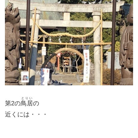
とりい
第2の
鳥居
の
近くには・・・