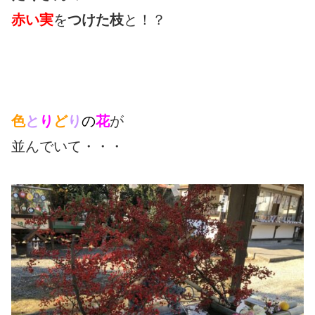
赤い実
を
つけた枝
と！？
色
と
り
ど
り
の
花
が
並んでいて・・・