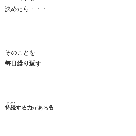
決めたら・・・
そのことを
毎日繰り返す
。
じ
ぞく
持
続
する力
がある
💪