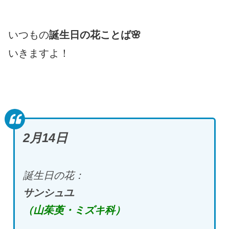
いつもの
誕生日の花ことば🌸
いきますよ！
2月14日
誕生日の花：
サンシュユ
（山茱萸・ミズキ科）