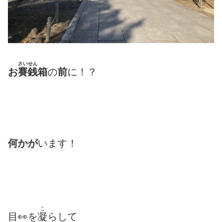
さいせん
お
賽銭
箱
の
前
に！？
何かが
います！
こ
目👀を
凝
らして