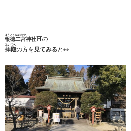
ほうとくにのみや
⛩
の
報徳二宮
神社
はいでん
拝殿
の方を
見てみる
と👀