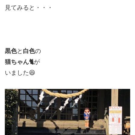
見てみると・・・
黒色
と
白色
の
猫ちゃん🐈
が
いました😆