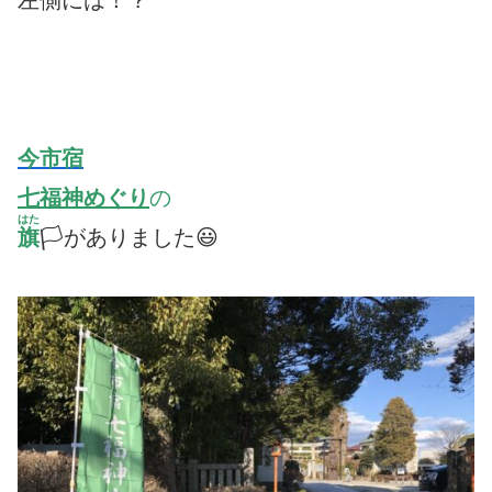
左側には！？
今市宿
七福神めぐり
の
はた
旗
🏳がありました😃