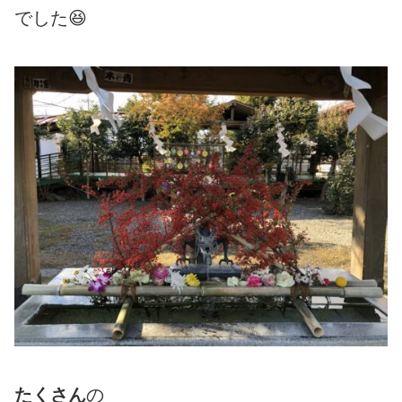
でした😆
たくさん
の