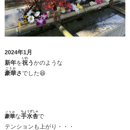
2024年1月
いわ
新年
を
祝
う
かのような
ごうか
豪華
さ
でした
😆
ちょうずしゃ
ごうか
な
手水舎
で
豪華
テンションも上がり・・・