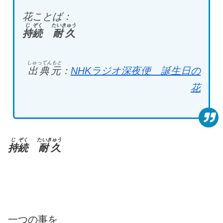
花ことば：
じ
ぞく
たいきゅう
持
続
耐久
しゅってんもと
出典元
：
NHKラジオ深夜便 誕生日の
花
じ
ぞく
たいきゅう
持
続
耐久
一つの事を