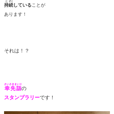
じ
ぞく
持
続
している
ことが
あります！
それは！？
さいさきまいり
幸先詣
の
スタンプラリー
です！