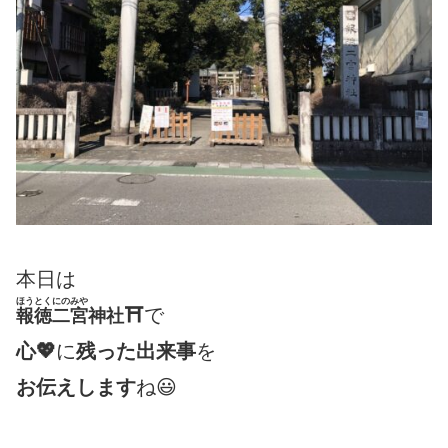
本日は
ほうとくにのみや
⛩
で
報徳二宮
神社
心💖
に
残った出来事
を
お伝えします
ね😃