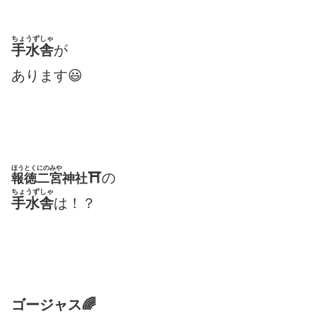
ちょうずしゃ
手水舎
が
あります😃
ほうとくにのみや
⛩
の
報徳二宮
神社
ちょうずしゃ
手水舎
は！？
ゴージャス🌈