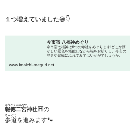
１つ増えていました
😅👇
今市宿 八福神めぐり
今市宿七福神は8つの寺社をめぐります!どこか懐
かしい景色を堪能しながら福をお祈りし、今市の
歴史や景観にふれてみてはいかがでしょうか。
www.imaichi-meguri.net
ほうとくにのみや
⛩
の
報徳二宮
神社
さんどう
参道
を進みます🐾