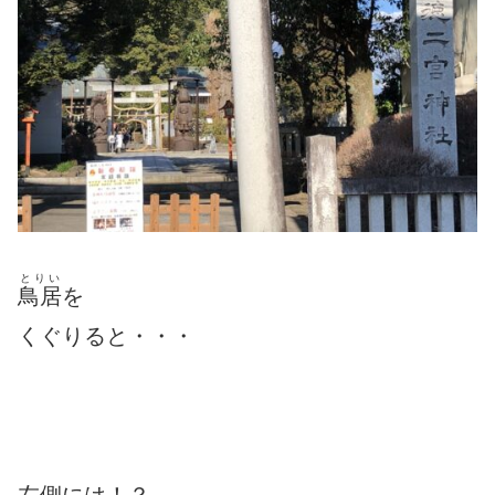
とりい
鳥居
を
くぐりると・・・