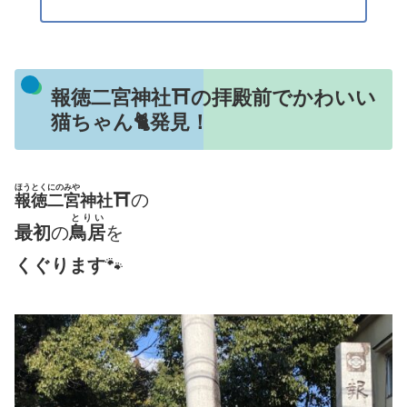
報徳二宮神社⛩の拝殿前でかわいい
猫ちゃん🐈発見！
ほうとくにのみや
⛩
の
報徳二宮
神社
とりい
最初
の
鳥居
を
くぐります
🐾