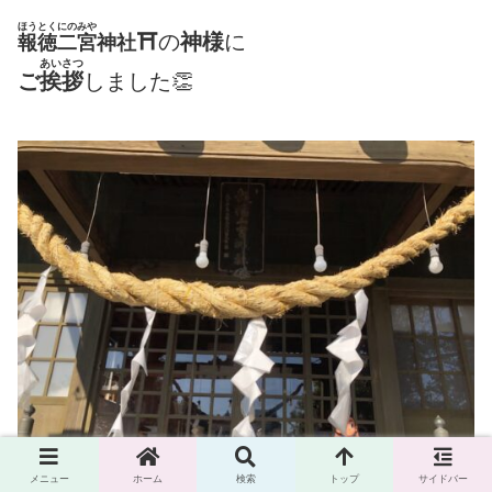
ほうとくにのみや
⛩
の
神様
に
報徳二宮
神社
あいさつ
ご
挨拶
しました👏
メニュー
ホーム
検索
トップ
サイドバー