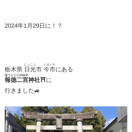
2024年1月29日に！？
にっこう
いまいち
栃木県
日光
市
今市
にある
ほうとくにのみや
報徳二宮
神社
⛩
に
行きました🚙