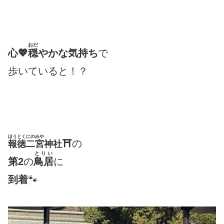
おだ
心💖
穏
やかな気持ち
で
歩いていると！？
ほうとくにのみや
⛩
の
報徳二宮
神社
とりい
第2
の
鳥居
に
到着
🐾