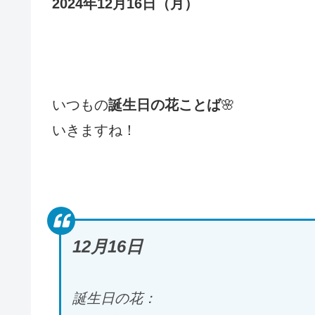
2024年12月16日（月
）
いつもの
誕生日の花ことば
🌸
いきますね！
12月16
日
誕生日の花：