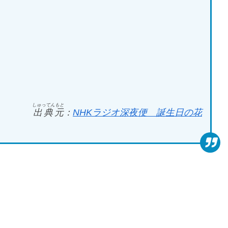
しゅってんもと
出典元
：
NHK
ラジオ深夜便 誕生日の花