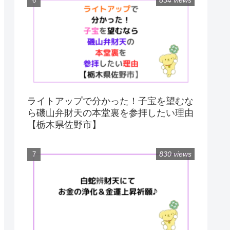
834 views
ライトアップで分かった！子宝を望むな
ら磯山弁財天の本堂裏を参拝したい理由
【栃木県佐野市】
830 views