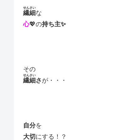
せんさい
繊細
な
心
💖の
持ち主✨
その
せんさい
繊細
さ
が・・・
自分
を
大切
にする！？