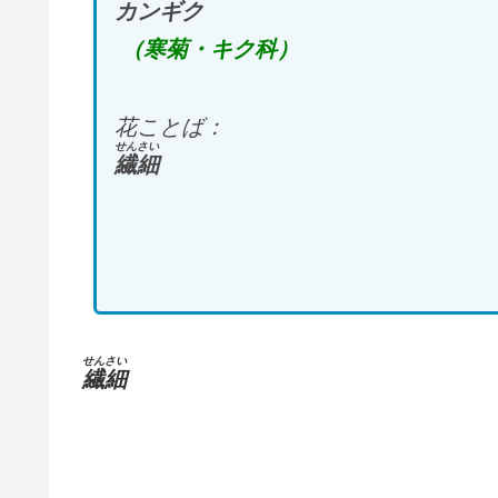
カンギク
（寒菊・キク科）
花ことば：
せんさい
繊細
せんさい
繊細