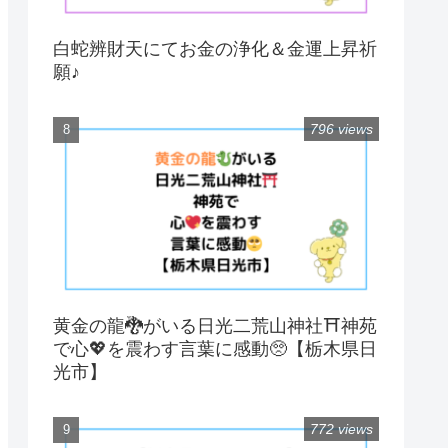
白蛇辨財天にてお金の浄化＆金運上昇祈
願♪
796 views
黄金の龍🐉がいる日光二荒山神社⛩神苑
で心💖を震わす言葉に感動🥺【栃木県日
光市】
772 views