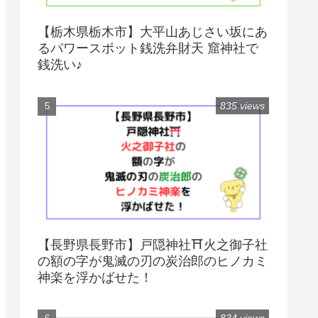
【栃木県栃木市】大平山あじさい坂にあ
るパワースポット銭洗弁財天 窟神社で
銭洗い♪
835 views
【長野県長野市】戸隠神社⛩火之御子社
の額の字が鬼滅の刃の炭治郎のヒノカミ
神楽を浮かばせた！