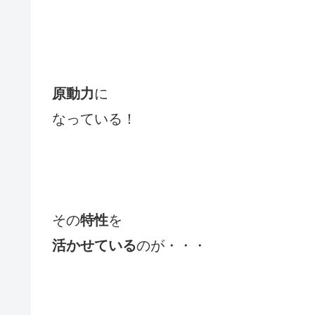
原動力
に
なっている！
その
特性
を
活かせている
のが・・・