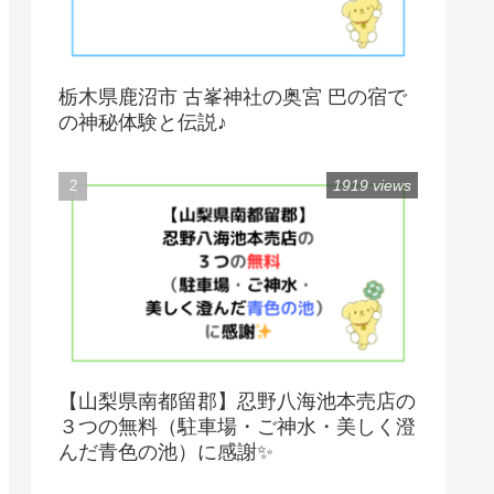
栃木県鹿沼市 古峯神社の奥宮 巴の宿で
の神秘体験と伝説♪
1919 views
【山梨県南都留郡】忍野八海池本売店の
３つの無料（駐車場・ご神水・美しく澄
んだ青色の池）に感謝✨