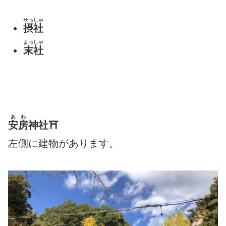
せっしゃ
摂社
まっしゃ
末社
あわ
安房
神社⛩
左側に建物があります。