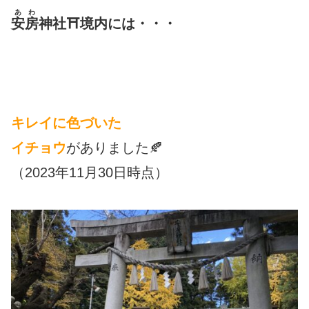
あわ
安房
神社⛩境内には・・・
キレイに色づいた
イチョウ
がありました🍂
（2023年11月30日時点）