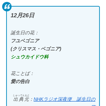
12月26日
誕生日の花：
フユベゴニア
(クリスマス・ベゴニア)
シュウカイドウ科
花ことば：
愛の告白
しゅってんもと
出典元
：
NHKラジオ深夜便 誕生日の