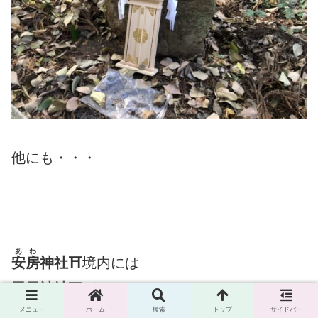
他にも・・・
あわ
安房
神社⛩
境内には
雷電神社⛩
があります。
メニュー
ホーム
検索
トップ
サイドバー