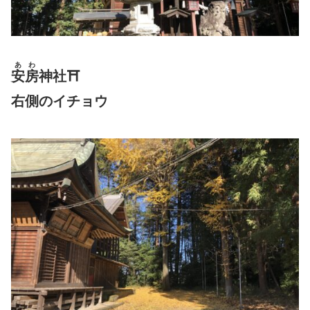
あわ
安房
神社⛩
右側のイチョウ