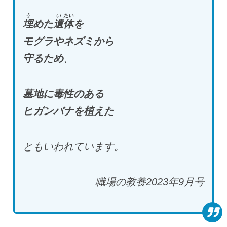
う
い
たい
埋
めた
遺
体
を
モグラやネズミから
守るため
、
墓地に毒性のある
ヒガンバナを植えた
ともいわれています。
職場の教養2023年9月号