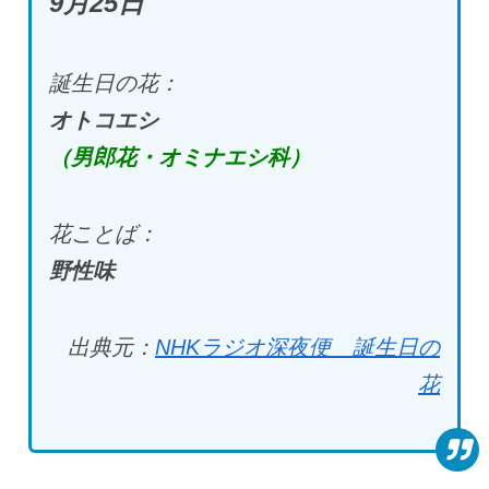
9月25日
誕生日の花：
オトコエシ
（男郎花・オミナエシ科）
花ことば：
野性味
出典元：
NHKラジオ深夜便 誕生日の
花