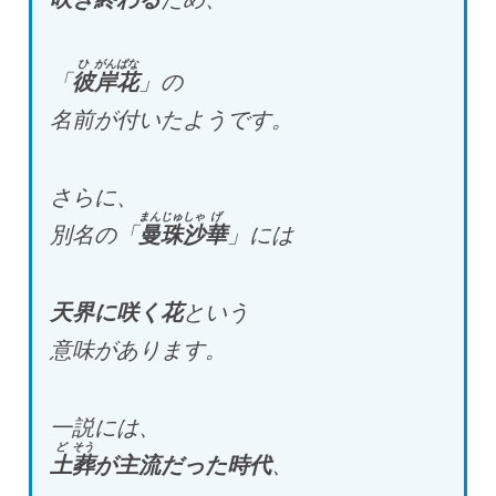
ひ
がんばな
「
彼
岸花
」の
名前が付いたようです。
さらに、
まんじゅしゃ
げ
別名の「
曼珠沙
華
」には
天界に咲く花
という
意味があります。
一説には、
ど
そう
土
葬
が主流だった時代
、