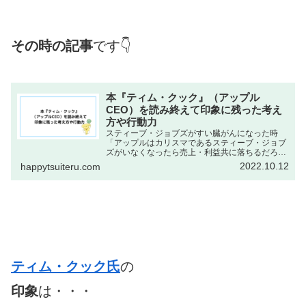
その時の記事
です👇
本『ティム・クック』（アップル
CEO）を読み終えて印象に残った考え
方や行動力
スティーブ・ジョブズがすい臓がんになった時
「アップルはカリスマであるスティーブ・ジョブ
ズがいなくなったら売上・利益共に落ちるだろ
う」とアメリカ国内で言われていました。2011
2022.10.12
happytsuiteru.com
年、スティーブ・ジョブズの体調が更に悪化しま
す。世間の厳しい意見に...
ティム・クック氏
の
印象
は・・・