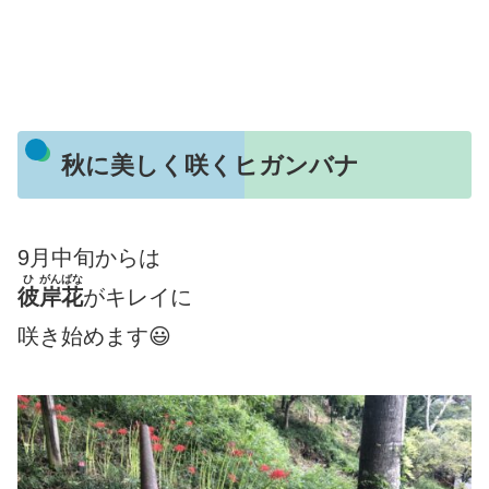
秋に美しく咲くヒガンバナ
9月中旬からは
ひ
がんばな
彼
岸花
がキレイに
咲き始めます😃