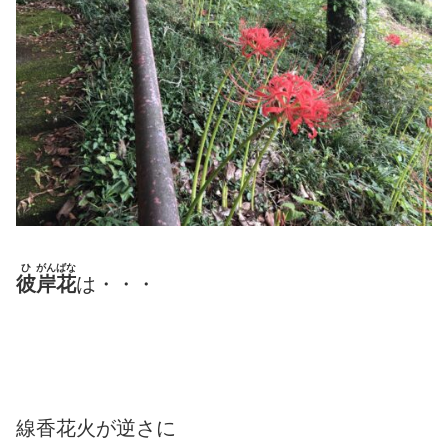
ひ
がんばな
彼
岸花
は・・・
線香花火が逆さに