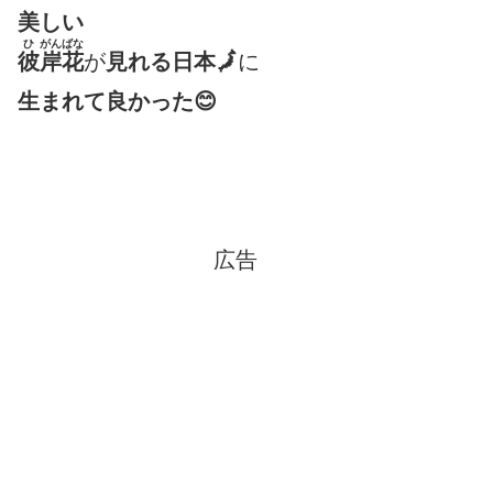
美しい
ひ
がんばな
彼
岸花
が
見れる日本🗾
に
生まれて良かった😊
広告