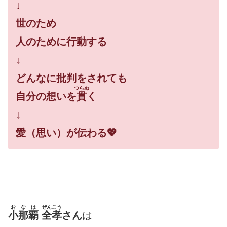
↓
世のため
人のために行動する
↓
どんなに批判をされても
つらぬ
自分の想いを
貫
く
↓
愛（思い）が伝わる💖
おなは
ぜんこう
小那覇
全孝
さん
は