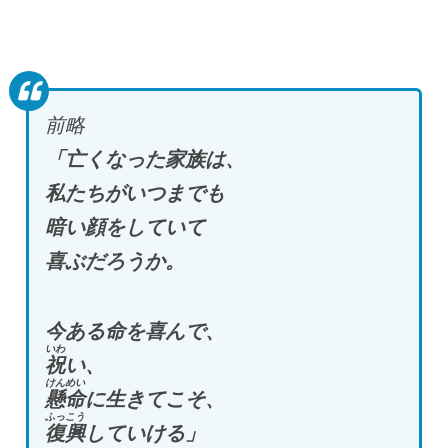
前略
「亡くなった家族は、
私たちがいつまでも
暗い顔をしていて
喜ぶだろうか。
今ある命を喜んで、
いわ
祝
い、
けんめい
懸命
に生きてこそ、
ふっこう
復興
していける」