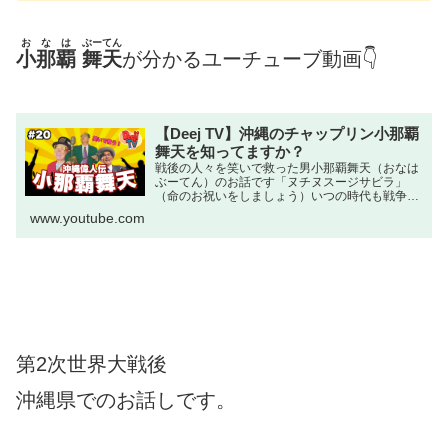
おなは
ぶーてん
小那覇
舞天
が分かるユーチューブ動画👇
【Deej TV】沖縄のチャップリン小那覇
舞天を知ってますか？
戦後の人々を笑いで救った男小那覇舞天（おなは
ぶーてん）のお話です「ヌチヌスージサビラ」
（命のお祝いをしましょう）いつの時代も戦争・
災害・伝染病がありますエンタメの力で人々の心
www.youtube.com
が救われることがあります笑いの力ってスゴいで
すね！OP 「RYUK...
第2次世界大戦後
沖縄県でのお話しです。