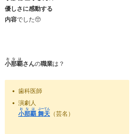
優しさに感動する
内容
でした🥺
おなは
小那覇
さん
の
職業
は？
歯科医師
演劇人
おなは
ぶーてん
小那覇
舞天
（芸名）