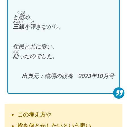
なぐさ
と
慰
め、
さんしん
ひ
三線
を
弾
きながら、
住民と共に歌い、
おど
踊
ったのでした。
出典元：職場の教養 2023年10月号
この考え方
や
皆を何とかしたいという思い