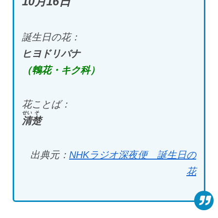
10月16日
誕生日の花：
ヒヨドリバナ
（鵯花・キク科）
花ことば：
せい
そ
清
楚
出典元：
NHKラジオ深夜便 誕生日の
花