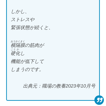
しかし、
ストレスや
緊張状態が続くと、
おうかくまく
横隔膜
の筋肉が
こう
か
硬
化
し
機能が低下して
しまうのです。
出典元：職場の教養2023年10月号