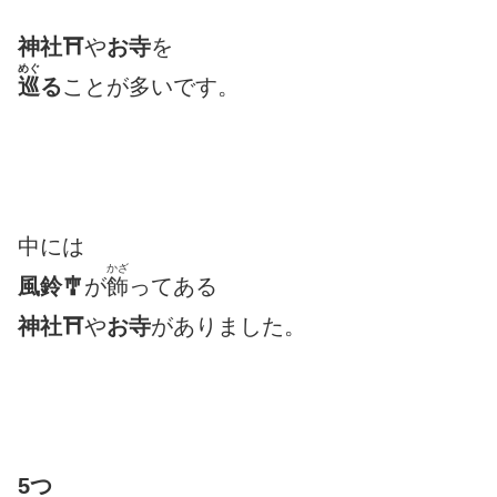
神社⛩
や
お寺
を
めぐ
巡
る
ことが多いです。
中には
かざ
風鈴🎐
が
飾
ってある
神社⛩
や
お寺
がありました。
5つ