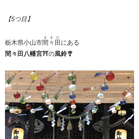
【5つ目】
ままだ
栃木県小山市
間々田
にある
間々田八幡宮⛩
の
風鈴🎐