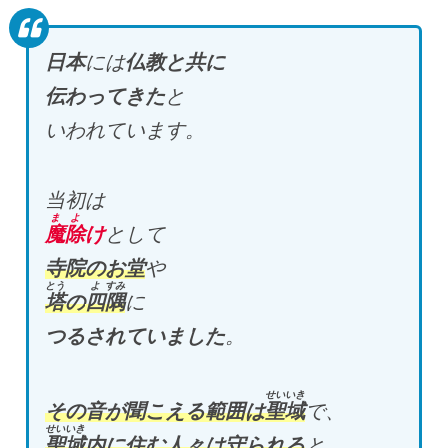
日本
には
仏教と共に
伝わってきた
と
いわれています。
当初は
まよ
魔除
け
として
寺院のお堂
や
とう
よ
すみ
塔
の
四
隅
に
つるされていました
。
せいいき
その音が聞こえる範囲は
聖域
で、
せいいき
聖域
内に住む人々は守られる
と