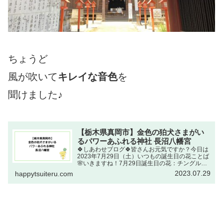
ちょうど
風が吹いて
キレイな音色
を
聞けました♪
【栃木県真岡市】金色の狛犬さまがい
るパワーあふれる神社 長沼八幡宮
🍀しあわせブログ🍀皆さんお元気ですか？今日は
2023年7月29日（土）いつもの誕生日の花ことば
🌸いきますね！7月29日誕生日の花：チングルマ
（稚児車・バラ科）花ことば：可か憐れん出典
2023.07.29
happytsuiteru.com
元：NHKラジオ深夜便 誕生日の花可か憐れんか
らは・・・ ...