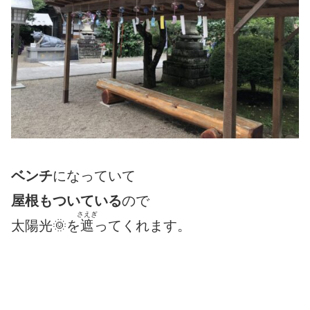
ベンチ
になっていて
屋根もついている
ので
さえぎ
太陽光🌞を
遮
ってくれます。