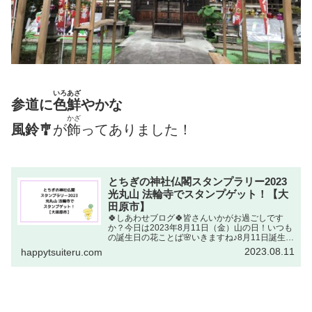
いろあざ
参道に
色鮮
やかな
かざ
風鈴🎐
が
飾
ってありました！
とちぎの神社仏閣スタンプラリー2023
光丸山 法輪寺でスタンプゲット！【大
田原市】
🍀しあわせブログ🍀皆さんいかがお過ごしです
か？今日は2023年8月11日（金）山の日！いつも
の誕生日の花ことば🌸いきますね♪8月11日誕生日
の花：オモダカ（面高・オモダカ科）花ことば：
2023.08.11
happytsuiteru.com
秘めたる慕ぼ情じょう 高潔こうけつ出典元：
NHKラジオ深...