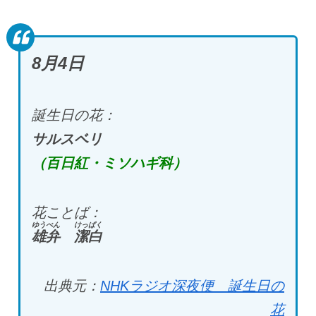
8月4日
誕生日の花：
サルスベリ
（百日紅・ミソハギ科）
花ことば：
ゆうべん
けっぱく
雄弁
潔白
出典元：
NHKラジオ深夜便 誕生日の
花