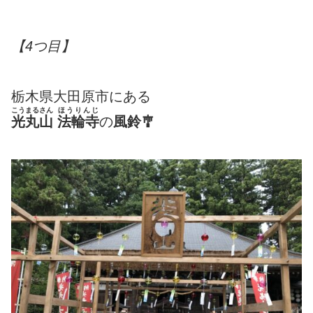
【
4つ目】
栃木県大田原市にある
こうまるさん
ほうりんじ
光丸山
法輪寺
の
風鈴🎐