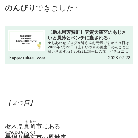
のんびり
できました♪
【栃木県芳賀町】芳賀天満宮のあじさ
いと風鈴とベンチに癒される♪
🍀しあわせブログ🍀皆さんお元気ですか？今日は
2023年7月22日（土）いつもの誕生日の花ことば
🌸いきますね！7月22日誕生日の花：ペチュニア
〔ツクバネアサガオ〕（衝羽根朝顔・ナス科）花
2023.07.22
happytsuiteru.com
ことば：あなたとなら心が和やわらぐ出典元：
NHKラジオ深...
【２つ目】
も
おか
栃木県
真
岡
市にある
ながぬまはちまんぐう
長沼八幡宮
⛩
の
風鈴🎐