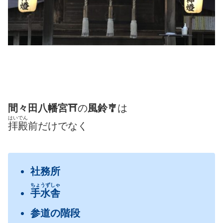
間々田八幡宮⛩
の
風鈴🎐
は
はいでん
拝殿
前だけでなく
社務所
ちょうずしゃ
手水舎
参道の階段