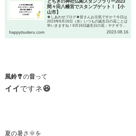
とちぎの神社仏閣スタンプラリー2023
間々田八幡宮でスタンプゲット！【小
山市】
🍀しあわせブログ🍀皆さんお元気ですか？今日は
2023年8月16日（水）いつもの誕生日の花ことば
🌸いきますね！8月16日誕生日の花：ヤナギラン
（柳蘭・アカバナ科）花ことば：集中する出典
2023.08.16
happytsuiteru.com
元：NHKラジオ深夜便 誕生日の花集中する集中
力があれば・...
風鈴🎐
の
音
って
イイ
ですネ
😆
夏の暑さ🌞を