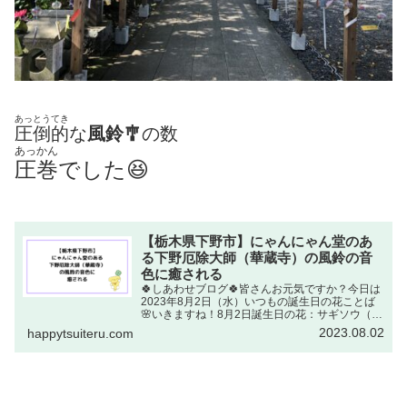
あっとうてき
圧倒的
な
風鈴🎐
の数
あっかん
圧巻
でした😆
【栃木県下野市】にゃんにゃん堂のあ
る下野厄除大師（華蔵寺）の風鈴の音
色に癒される
🍀しあわせブログ🍀皆さんお元気ですか？今日は
2023年8月2日（水）いつもの誕生日の花ことば
🌸いきますね！8月2日誕生日の花：サギソウ（鷺
草・ラン科）花ことば：心の強さ出典元：NHKラ
2023.08.02
happytsuiteru.com
ジオ深夜便 誕生日の花心の強さからは？ 粘ねば
り強い あ...