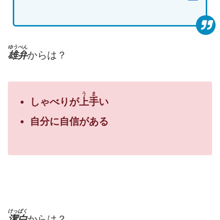
ゆうべん
雄弁
からは？
うま
しゃべりが
上手
い
自分に自信がある
けっぱく
潔白
からは？