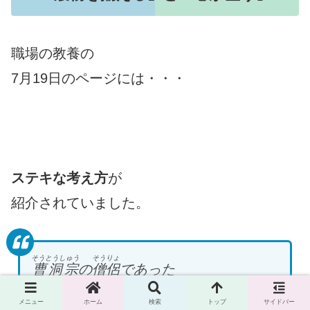
職場の教養の
7月19日のページには・・・
ステキな考え方
が
紹介されていました。
そうとうしゅう
そうりょ
曹洞宗
の
僧侶
であった
ふじもとこうほう
し
藤本幸邦
氏
は
メニュー
ホーム
検索
トップ
サイドバー