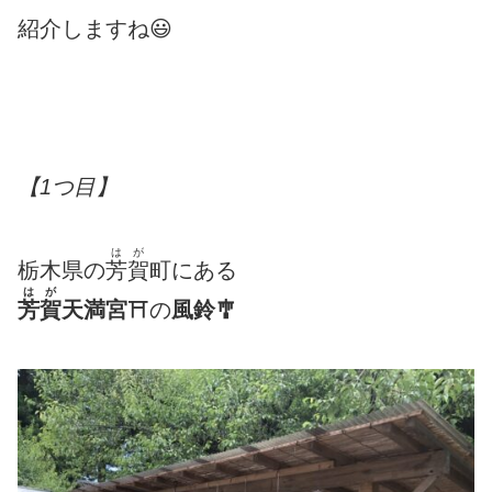
紹介しますね😃
【1つ目】
はが
栃木県の
芳賀
町にある
はが
芳賀
天満宮
⛩
の
風鈴🎐