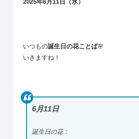
2025年6月11日（水
）
いつもの
誕生日の花ことば
🌸
いきますね！
6月11
日
誕生日の花：