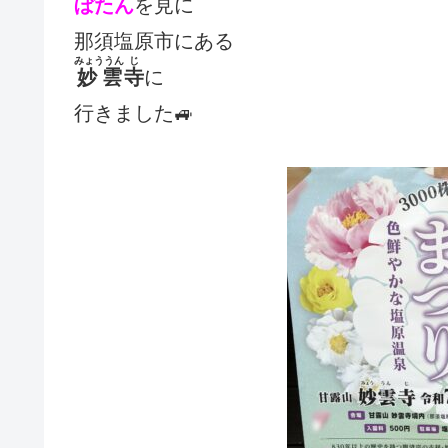
ぼたん
を見に
那須塩原市にある
みょううん
じ
妙雲
寺
に
行きました🚙