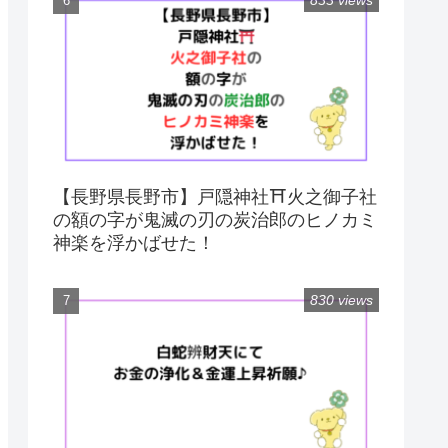
833 views
【長野県長野市】戸隠神社⛩火之御子社
の額の字が鬼滅の刃の炭治郎のヒノカミ
神楽を浮かばせた！
830 views