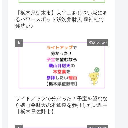
【栃木県栃木市】大平山あじさい坂にあ
るパワースポット銭洗弁財天 窟神社で
銭洗い♪
833 views
ライトアップで分かった！子宝を望むな
ら磯山弁財天の本堂裏を参拝したい理由
【栃木県佐野市】