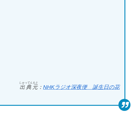
しゅってんもと
出典元
：
NHK
ラジオ深夜便 誕生日の花