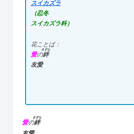
スイカズラ
（忍冬
スイカズラ科）
花ことば：
きずな
愛
の
絆
友愛
きずな
愛
の
絆
友愛