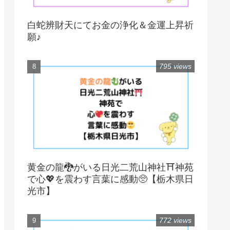
白蛇辨財天にてお金の浄化＆金運上昇祈
願♪
795 views
黄金の龍🐉がいる日光二荒山神社⛩神苑
で心💖を震わす言葉に感動🥺【栃木県日
光市】
772 views