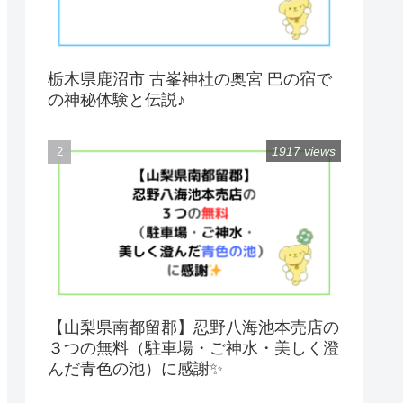
栃木県鹿沼市 古峯神社の奥宮 巴の宿で
の神秘体験と伝説♪
1917 views
【山梨県南都留郡】忍野八海池本売店の
３つの無料（駐車場・ご神水・美しく澄
んだ青色の池）に感謝✨