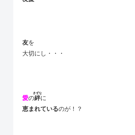
友
を
大切にし・・・
きずな
愛
の
絆
に
恵まれている
のが！？