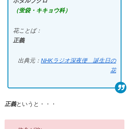
ホタルブクロ
（蛍袋・キキョウ科）
花ことば：
正義
出典元：
NHKラジオ深夜便 誕生日の
花
正義
というと・・・