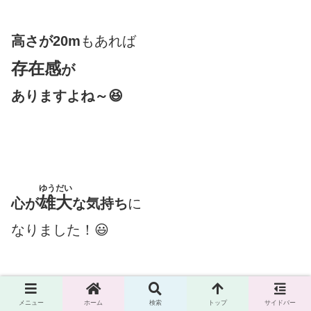
高さが20m
もあれば
存在感
が
ありますよね～😆
ゆうだい
雄大
心が
な気持ち
に
なりました！😃
メニュー
ホーム
検索
トップ
サイドバー