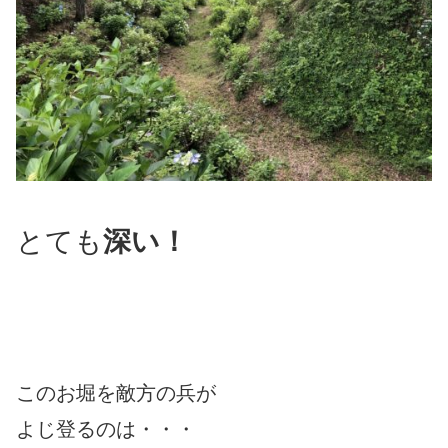
とても
深い！
このお堀を
敵方の兵が
よじ登るのは・・・