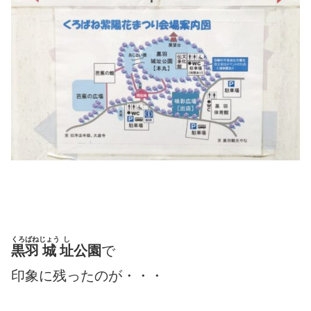
くろばね
じょう
し
黒羽
城
址
公園
で
印象に残ったのが・・・