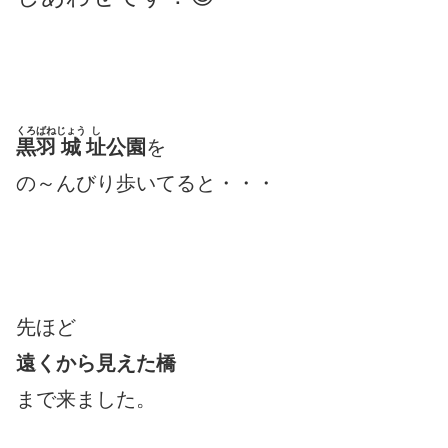
くろばね
じょう
し
黒羽
城
址
公園
を
の～んびり歩いてると・・・
先ほど
遠くから見えた
橋
まで来ました。