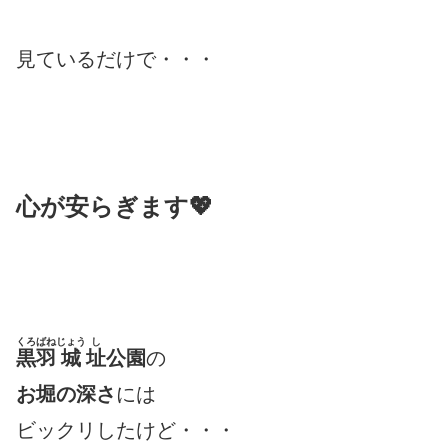
見ているだけで・・・
心が安らぎます💖
くろばね
じょう
し
黒羽
城
址
公園
の
お堀の深さ
には
ビックリしたけど・・・