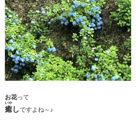
お花
って
いや
癒
し
ですよね～♪