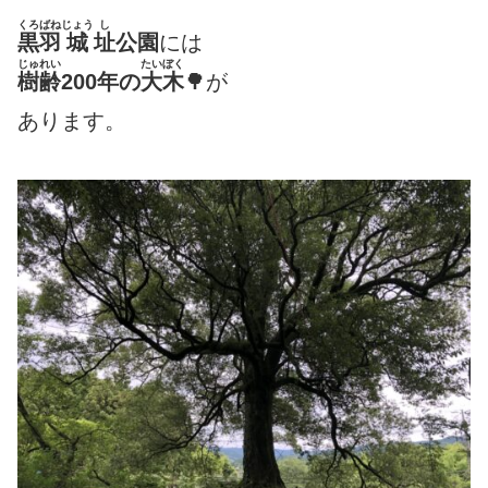
くろばね
じょう
し
黒羽
城
址
公園
には
じゅれい
たいぼく
樹齢
200年の
大木
🌳が
あります。