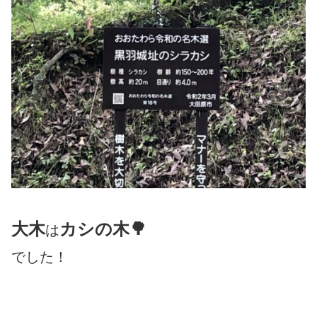
大木
カシの木🌳
は
でした！