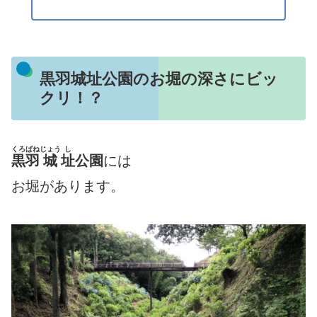
黒羽城址公園のお堀の深さにビッ
クリ！？
くろばね
じょう
し
黒羽
城
址
公園
には
お堀があります。