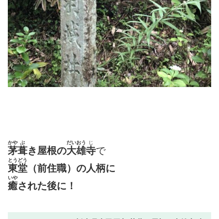
かや
ぶ
だいおう
じ
茅
葺
き屋根の
大雄
寺
で
とうどう
東堂
（前住職）の人柄に
いや
癒
された後に！