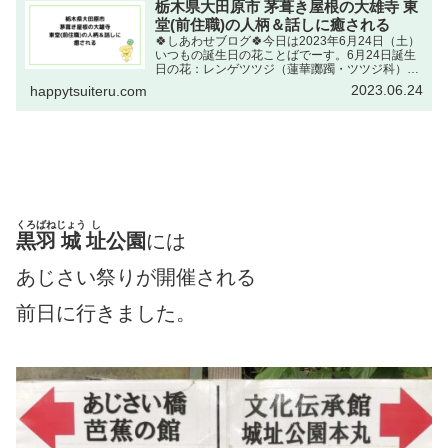
栃木県大田原市 茅葺き屋根の大雄寺 東
堂(前住職)の人柄＆話しに癒される
🍀しあわせブログ🍀今日は2023年6月24日（土）
いつもの誕生日の花ことばでーす。6月24日誕生
日の花：レンゲツツジ（蓮華躑躅・ツツジ科）花
ことば：情熱出典元：NHKラジオ深夜便 誕生日
2023.06.24
happytsuiteru.com
の花情熱という言葉からのイメージ✨ 何かに打ち
込んでい...
くろばね
じょう
し
黒羽
城
址
公園
には
あじさい祭りが開催される
前日
に行きました。