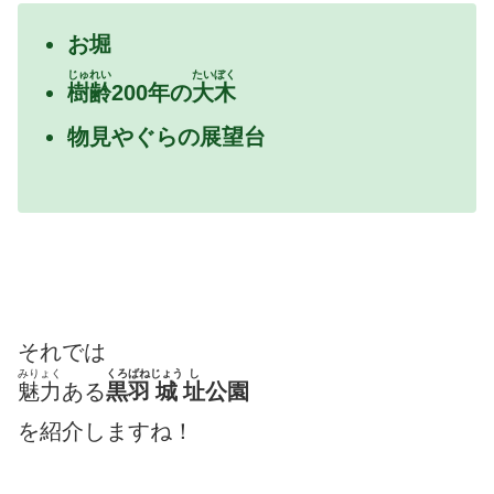
お堀
じゅれい
たいぼく
樹齢
200年の
大木
物見やぐらの展望台
それでは
みりょく
くろばね
じょう
し
魅力
ある
黒羽
城
址
公園
を紹介しますね！