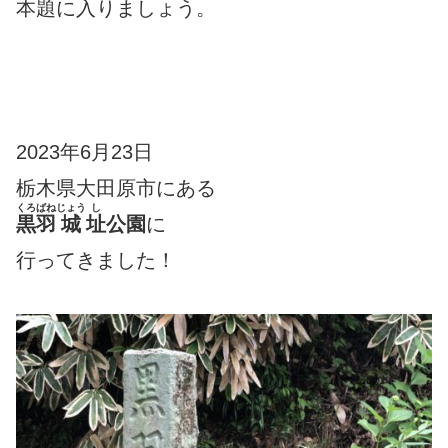
本題に入りましょう。
2023年6月23日
栃木県大田原市
にある
くろばね
じょう
し
黒羽
城
址
公園
に
行ってきました！