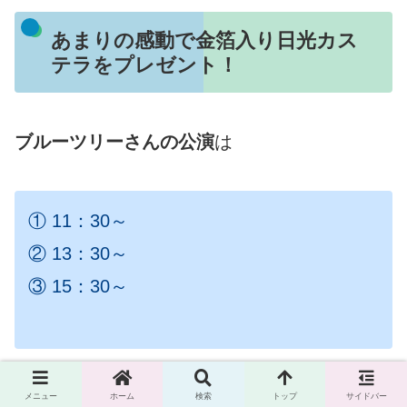
あまりの感動で金箔入り日光カス
テラをプレゼント！
ブルーツリーさんの公演
は
① 11：30～
② 13：30～
③ 15：30～
の3回でした。
メニュー
ホーム
検索
トップ
サイドバー