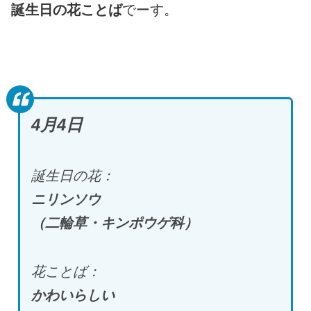
誕生日の花ことば
でーす。
4月4日
誕生日の花：
ニリンソウ
（二輪草・キンポウゲ科）
花ことば：
かわいらしい