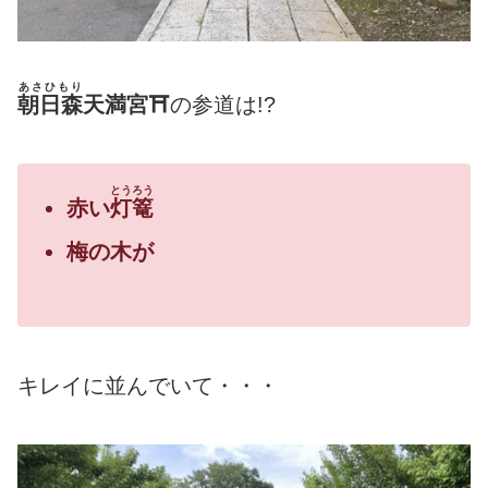
あさひもり
朝日森
天満宮⛩
の参道は!?
とうろう
赤い
灯篭
梅の木が
キレイに並んでいて・・・