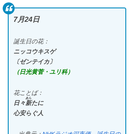
7月24日
誕生日の花：
ニッコウキスゲ
〔ゼンテイカ〕
（日光黄菅・ユリ科）
花ことば：
あら
日々
新
たに
心安らぐ人
出典元：
NHKラジオ深夜便 誕生日の