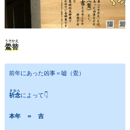
うそかえ
鷽替
前年にあった凶事＝嘘（鷽）
きねん
祈念
によって👇
本年 ＝ 吉