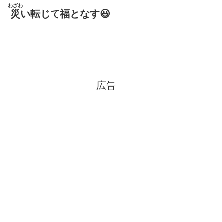
わざわ
災
い転じて福となす😃
広告