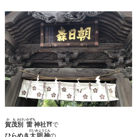
かも
わけ
いかずち
賀茂
別
雷
神社⛩
で
だいみょうじん
ひらめき
大明神
の