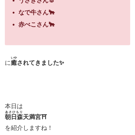
うさぎさん🐰
なで牛さん🐂
赤べこさん🐂
いや
に
癒
されてきました✨
本日は
あさひもり
朝日森
天満宮⛩
を紹介しますね！