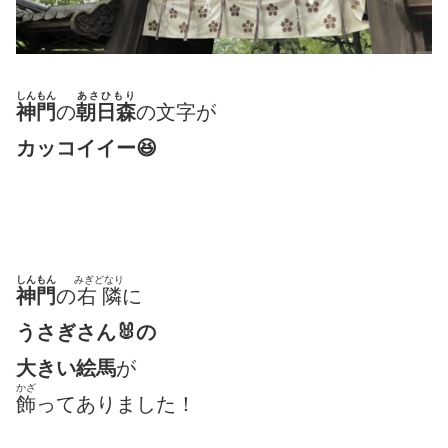
しんもん
あさひもり
神門
の
朝日森
の文字が
カッコイイー😆
しんもん
みぎどなり
神門
の
右隣
に
うさぎさん🐰の
大きい絵馬
が
かざ
飾
ってありました！