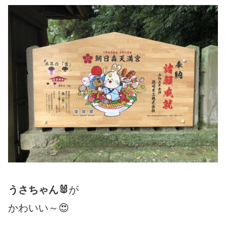
うさちゃん🐰
が
かわいい～😍