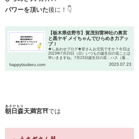
パワーを頂いた
後に！👇
【栃木県佐野市】賀茂別雷神社の奥宮
と黒ヤギ メイちゃんでひらめき力アッ
プ！
🍀しあわせブログ🍀皆さんお元気ですか？今日は
2023年7月23日（日）いつもの誕生日の花ことば
🌸いきますね。7月23日誕生日の花：ハス（蓮・
スイレン科）花ことば：清らかな心出典元：NHK
2023.07.23
happytsuiteru.com
ラジオ深夜便 誕生日の花清らかな心を持ってい
る方は・・...
あさひもり
朝日森
天満宮⛩
では