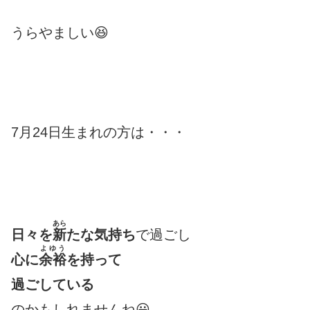
うらやましい😆
7月24日生まれの方は・・・
あら
日々を
新
たな気持ち
で過ごし
よゆう
心に
余裕
を持って
過ごしている
のかもしれませんね😃