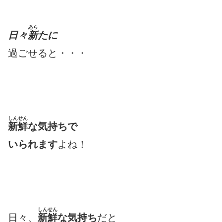
あら
日々
新
たに
過ごせると・・・
しんせん
新鮮
な気持ちで
いられます
よね！
しんせん
日々、
新鮮
な気持ち
だと