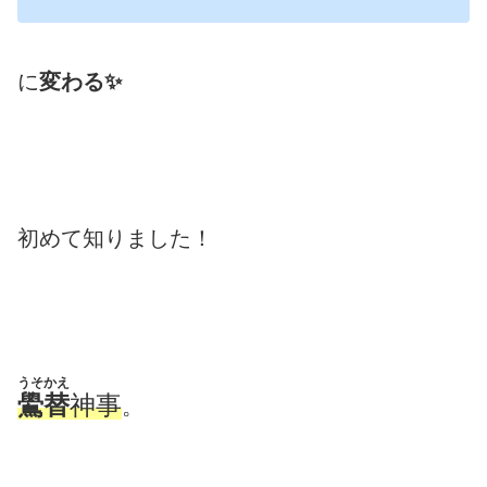
に
変わる✨
初めて知りました！
うそかえ
鷽替
神事
。