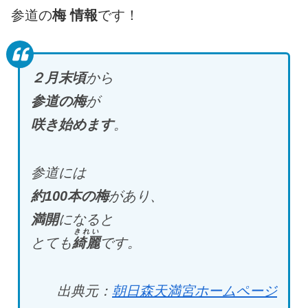
参道の
梅 情報
です！
２月末頃
から
参道の梅
が
咲き始めます
。
参道には
約100本の梅
があり、
満開
になると
きれい
とても
綺麗
です。
出典元：
朝日森天満宮ホームページ