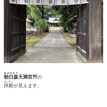
あさひもり
朝日森
天満宮⛩
の
はいでん
拝殿
が見えます。