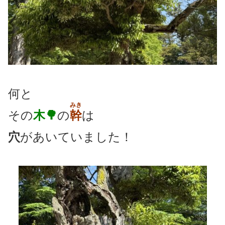
何と
みき
その
木🌳
の
幹
は
穴
があいていました！