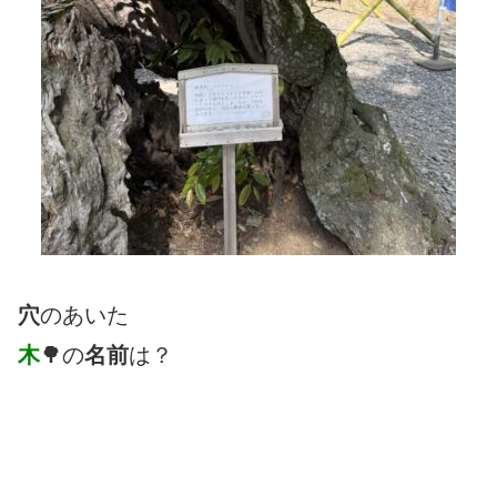
穴
のあいた
木
🌳の
名前
は？