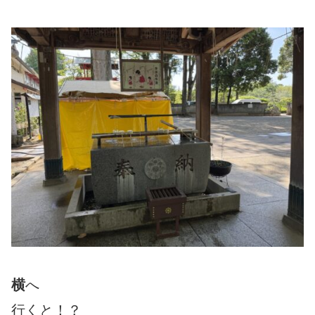
横
へ
行くと！？