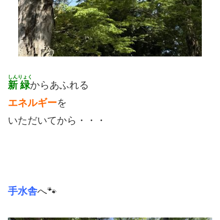
しん
りょく
新
緑
からあふれる
エネルギー
を
いただいてから・・・
手水舎
へ🐾