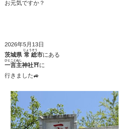
お元気ですか？
2026年5月13日
じょうそう
茨城県
常総
市
にある
ひとことぬし
一言主
神社⛩
に
行きました🚙