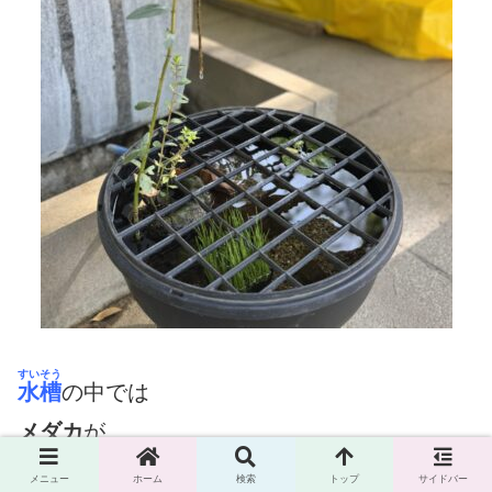
すいそう
水槽
の中では
メダカ
が
気持ち良さげに
メニュー
ホーム
検索
トップ
サイドバー