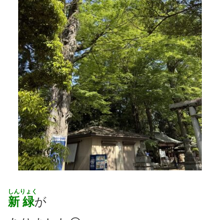
しん
りょく
新
緑
が