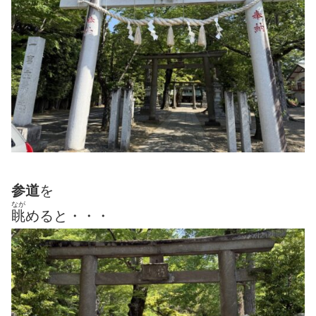
参道
を
なが
眺
めると・・・