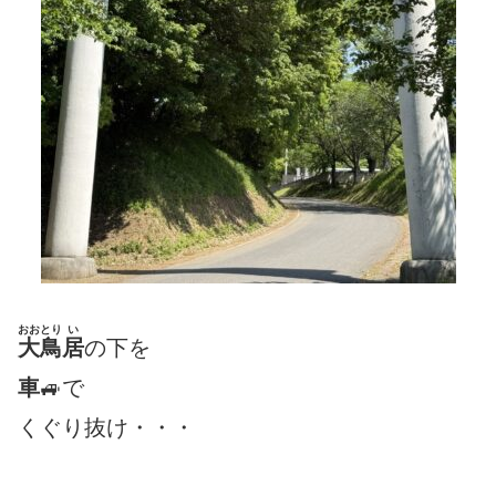
おおとり
い
大鳥
居
の下を
車
🚙で
くぐり抜け・・・