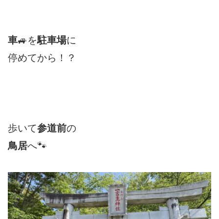
車
🚙を
駐車場
に
停めてから！？
歩いて
参道前
の
鳥居
へ🐾