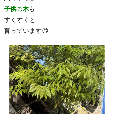
子供
の
木
も
すくすくと
育っています😊