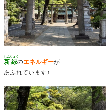
しん
りょく
新
緑
の
エネルギー
が
あふれています♪