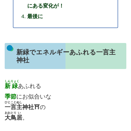
にある変化が！
最後に
新緑でエネルギーあふれる一言主
神社
しん
りょく
新
緑
あふれる
季節
にお似合いな
ひとことぬし
一言主
神社⛩
の
おおとり
い
大鳥
居
。