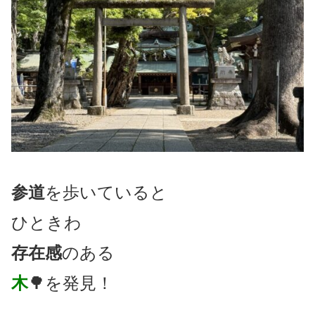
参道
を歩いていると
ひときわ
存在感
のある
木
🌳を発見！