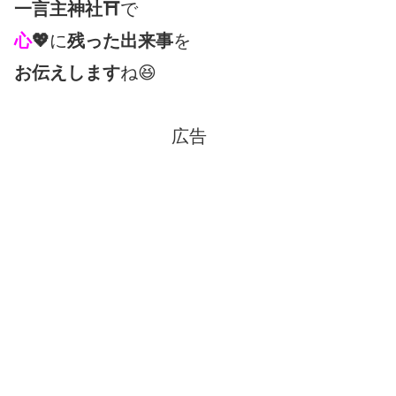
一言主
神社
⛩
で
心
💖
に
残った出来事
を
お伝えします
ね😆
広告