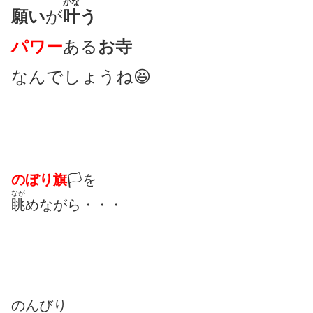
かな
願い
が
叶
う
パワー
ある
お寺
なんでしょうね😆
のぼり旗
🏳を
なが
眺
めながら・・・
のんびり