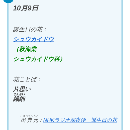
10
月9
日
誕生日の花：
シュウカイドウ
（秋海棠
シュウカイドウ科）
花ことば：
片思い
せんさい
繊細
しゅってんもと
出典元
：
NHK
ラジオ深夜便 誕生日の花