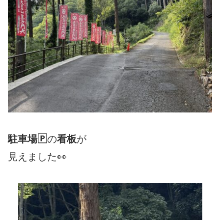
駐車場🄿
の
看板
が
見えました👀