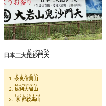
び
しゃもんてん
日本三大
毘
沙門天
ならしぎ
さん
奈良信貴
山
あしかがおおいわさん
足利大岩山
きょう
と
くら
ま
やま
京
都
鞍
馬
山