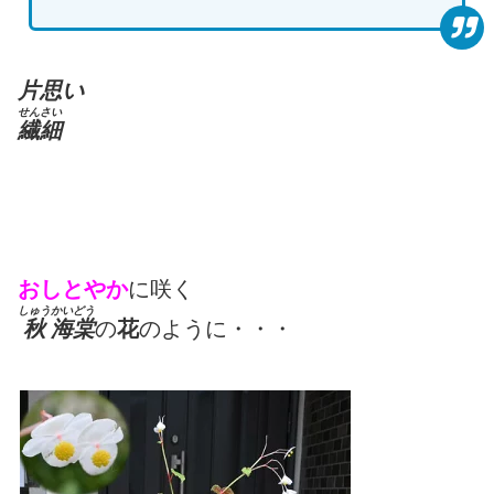
片思い
せんさい
繊細
おしとやか
に咲く
しゅう
かいどう
秋
海棠
の
花
のように・・・