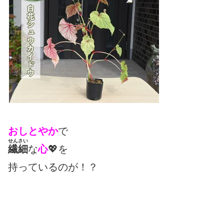
おしとやか
で
せんさい
繊細
な
心
💖を
持っているのが！？