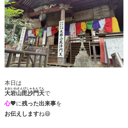
本日は
おおいわさんびしゃもんてん
大岩山毘沙門天
で
心
💖
に
残った出来事
を
お伝えします
ね😆