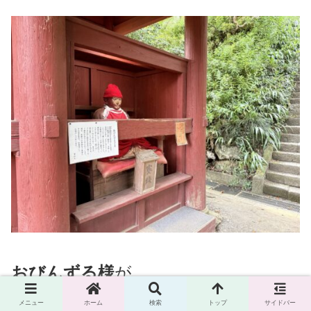
おびんずる様
が
いました！
メニュー
ホーム
検索
トップ
サイドバー