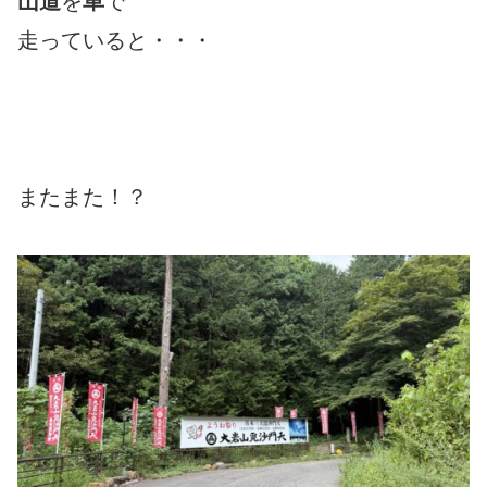
山道
を
車
で
走っていると・・・
またまた！？