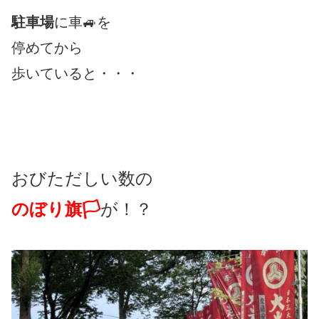
駐車場
に車🚙を
停めてから
歩いていると・・・
おびただしい数の
のぼり旗🏳
が！？