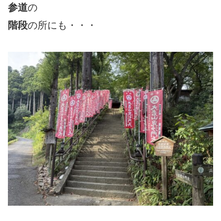
参道
の
階段
の所にも・・・