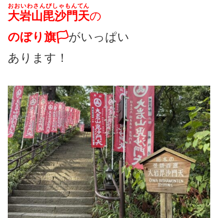
おおいわさんびしゃもんてん
大岩山毘沙門天
の
のぼり旗🏳
がいっぱい
あります！