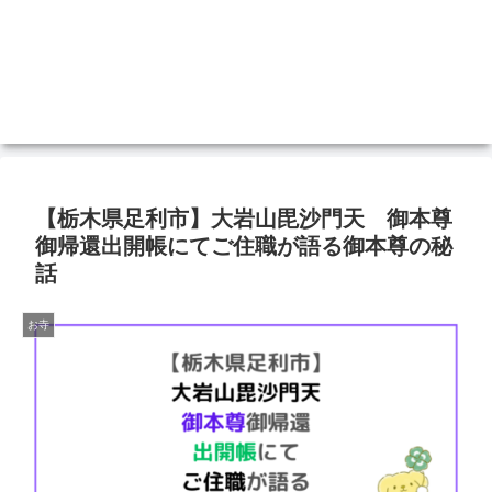
【栃木県足利市】大岩山毘沙門天 御本尊
御帰還出開帳にてご住職が語る御本尊の秘
話
お寺