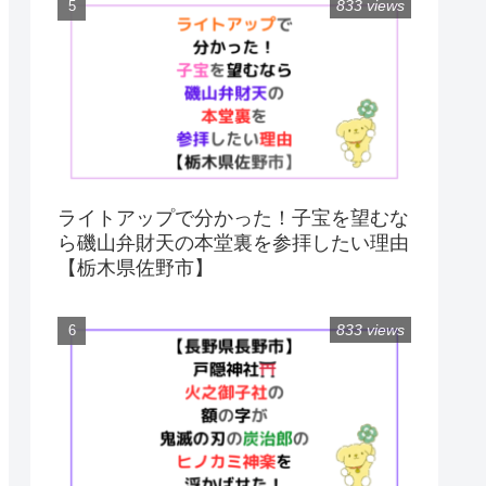
833 views
ライトアップで分かった！子宝を望むな
ら磯山弁財天の本堂裏を参拝したい理由
【栃木県佐野市】
833 views