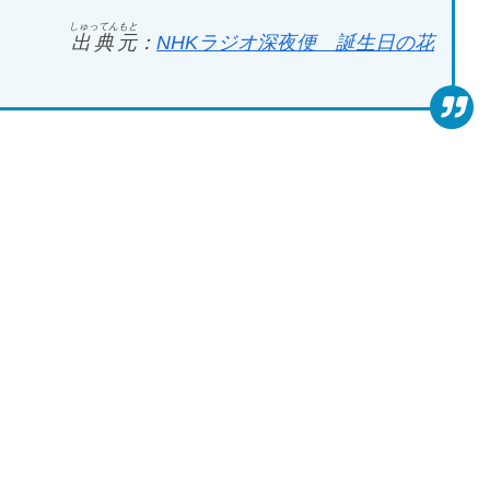
しゅってんもと
出典元
：
NHK
ラジオ深夜便 誕生日の花