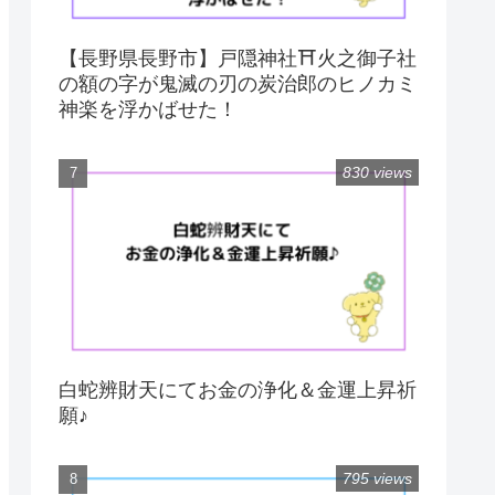
【長野県長野市】戸隠神社⛩火之御子社
の額の字が鬼滅の刃の炭治郎のヒノカミ
神楽を浮かばせた！
830 views
白蛇辨財天にてお金の浄化＆金運上昇祈
願♪
795 views