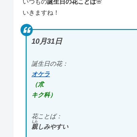
いつもの
誕生日の花ことば
🌸
いきますね！
10
月31
日
誕生日の花：
オケラ
（朮
キク科）
花ことば：
した
親
しみやすい