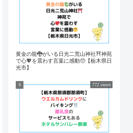
黄金の龍🐉がいる日光二荒山神社⛩神苑
で心💖を震わす言葉に感動🥺【栃木県日
光市】
772 views