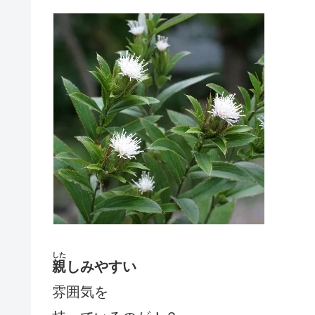
した
親
しみやすい
雰囲気を