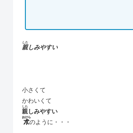
した
親
しみやすい
小さくて
かわいくて
した
親
しみやすい
おけら
朮
のように・・・