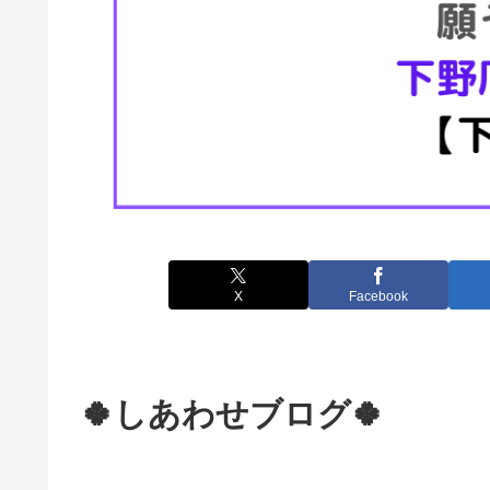
X
Facebook
🍀しあわせブログ🍀