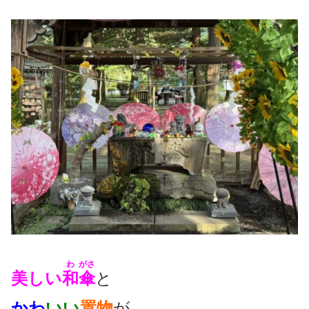
わ
がさ
美しい
和
傘
と
かわ
いい
置物
が