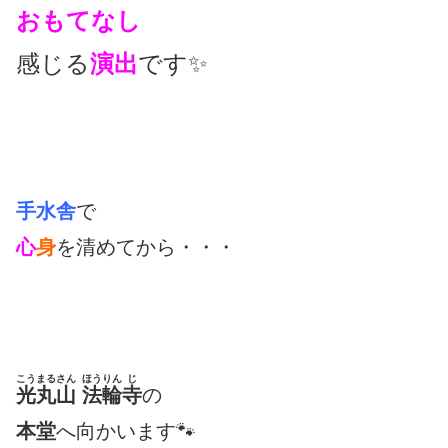
おもてなし
感じる
演出
です✨
手水舎
で
心
身
を清めてから・・・
こうまるさん
ほうりん
じ
光丸山
法輪
寺
の
本堂
へ向かいます🐾