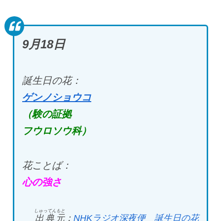
9
月18
日
誕生日の花：
ゲンノショウコ
（験の証拠
フウロソウ科）
花ことば：
心の強さ
しゅってんもと
出典元
：
NHK
ラジオ深夜便 誕生日の花