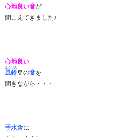
心地良い音
が
聞こえてきました♪
心地良い
ふうりん
風鈴
🎐の
音
を
聞きながら・・・
手水舎
に