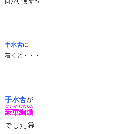
向かいます🐾
手水舎
に
着くと・・・
手水舎
が
ごう
か
けんらん
豪
華
絢爛
でした😆