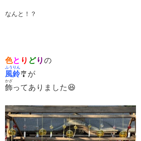
なんと！？
色
と
り
ど
り
の
ふうりん
風鈴
🎐が
かざ
飾
ってありました😆