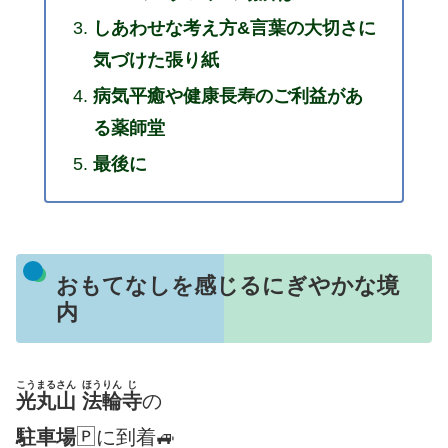
しあわせな考え方&言葉の大切さに
気づけた張り紙
病気平癒や健康長寿のご利益があ
る薬師堂
最後に
おもてなしを感じるにぎやかな境
内
こうまるさん
ほうりん
じ
光丸山
法輪
寺
の
駐車場
🄿に到着🚙