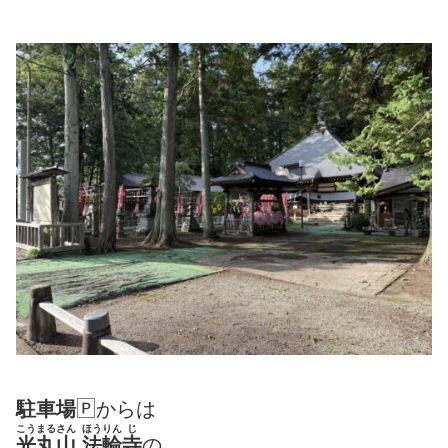
駐車場
🄿からは
こうまるさん
ほうりん
じ
光丸山
法輪
寺
の