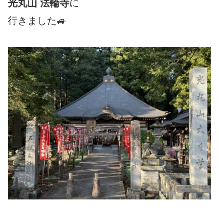
光丸山
法輪
寺
に
行きました🚙