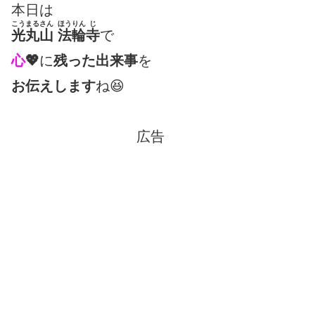
本日は
こうまるさん
ほうりん
じ
光丸山
法輪
寺
で
心
💖
に
残った出来事
を
お伝えします
ね😆
広告