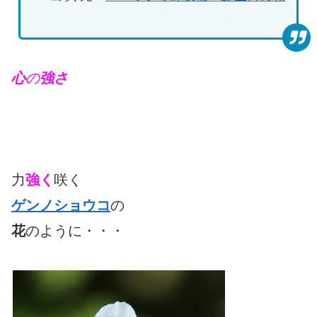
心
の
強さ
力
強く
咲く
ゲンノショウコ
の
花
のように・・・