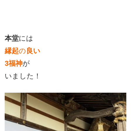
本堂
には
縁起
の
良い
3福神
が
いました！