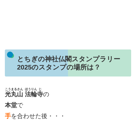
とちぎの神社仏閣スタンプラリー
2025のスタンプの場所は？
こうまるさん
ほうりん
じ
光丸山
法輪
寺
の
本堂
で
手
を合わせた後・・・