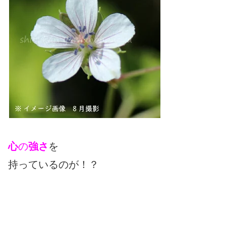
心
の
強さ
を
持っているのが！？