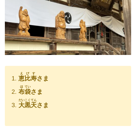
えびす
恵比寿
さま
ほ
てい
布
袋
さま
だいこくてん
大黒天
さま