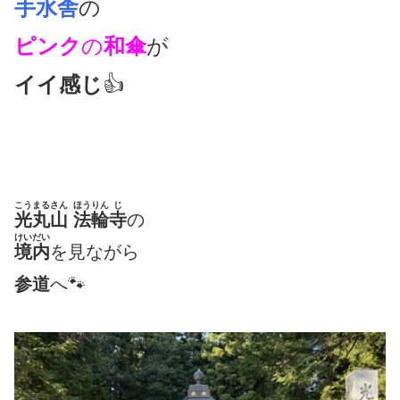
手水舎
の
ピンク
の
和傘
が
イイ感じ
👍
こうまるさん
ほうりん
じ
光丸山
法輪
寺
の
けいだい
境内
を見ながら
参道
へ🐾