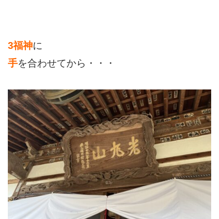
3福神
に
手
を合わせてから・・・