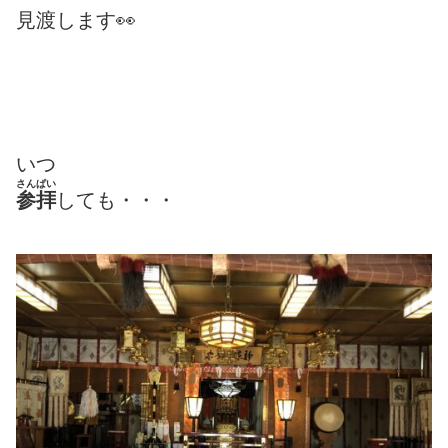
見渡します👀
いつ
さんぱい
参拝
しても・・・