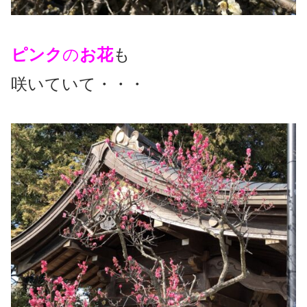
ピンク
の
お花
も
咲いていて・・・