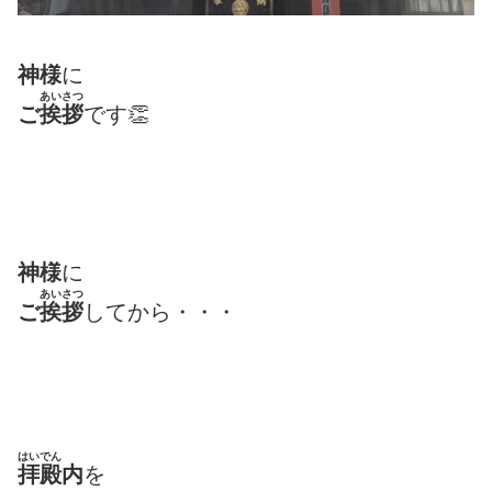
神様
に
あいさつ
ご
挨拶
です👏
神様
に
あいさつ
ご
挨拶
してから・・・
はいでん
拝殿
内
を