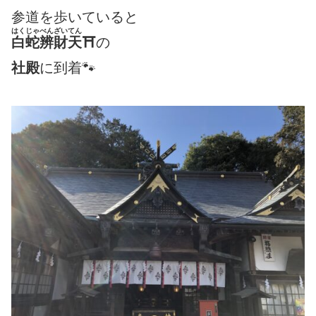
参道を歩いていると
はくじゃべんざいてん
白蛇辨財天
⛩
の
社殿
に到着🐾