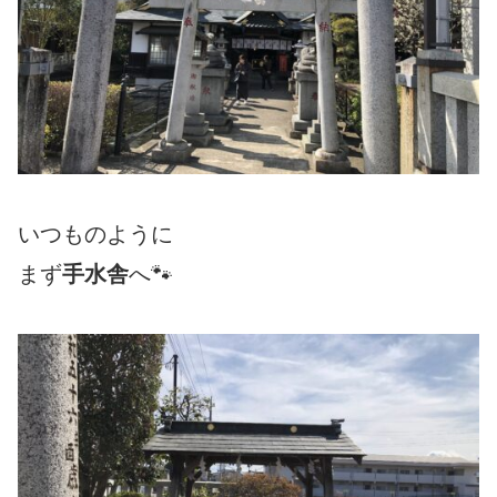
いつものように
まず
手水舎
へ🐾