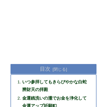
目次
いつ参拝してもきらびやかな白蛇
辨財天の拝殿
金運銭洗いの瀧でお金を浄化して
金運アップ祈願💵