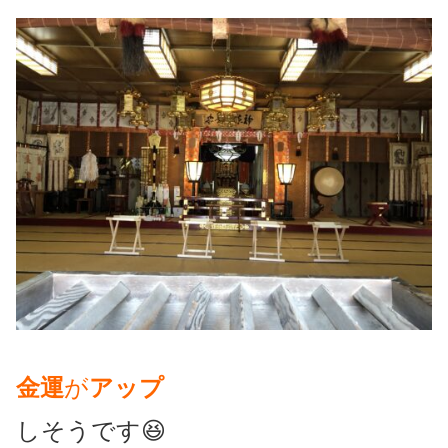
金運
が
アップ
しそうです😆