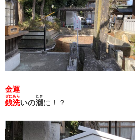
金運
ぜにあら
たき
銭洗
いの
瀧
に！？