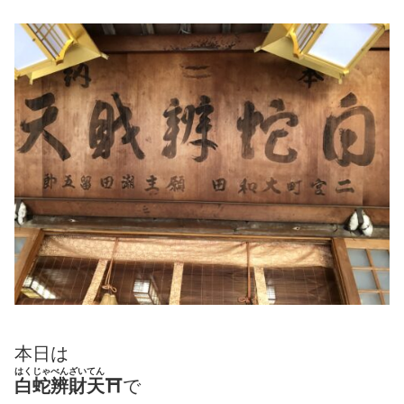
本日は
はくじゃべんざいてん
白蛇辨財天
⛩
で