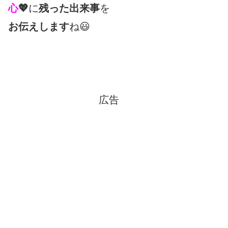
心
💖
に
残った出来事
を
お伝えします
ね😃
広告