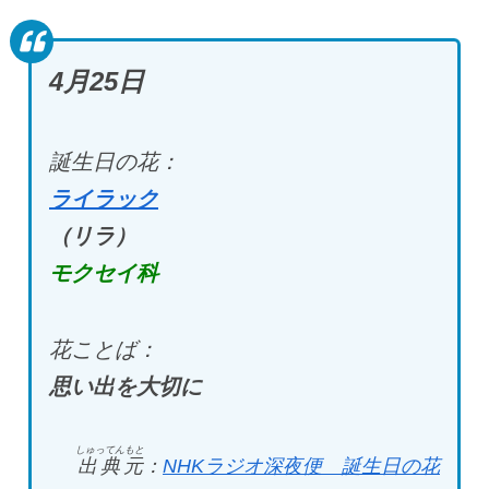
4月25
日
誕生日の花：
ライラック
（リラ）
モクセイ科
花ことば：
思い出を大切に
しゅってんもと
出典元
：
NHK
ラジオ深夜便 誕生日の花