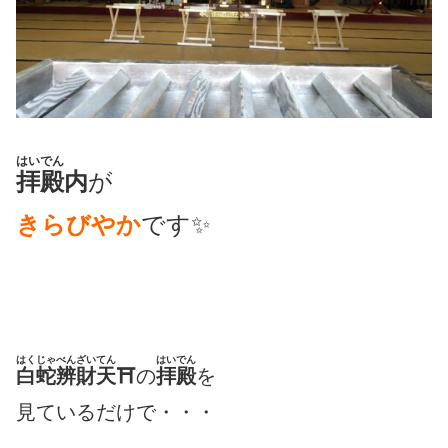
はいでん
拝殿
内
が
きらびやか
です✨
はくじゃべんざいてん
はいでん
白蛇辨財天
⛩
の
拝殿
を
見ているだけで・・・