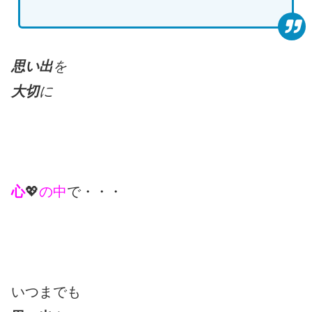
思い出
を
大切
に
心
💖
の中
で・・・
いつまでも