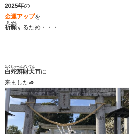
2025年
の
金運アップ
を
き
がん
祈
願
するため・・・
はくじゃべんざいてん
白蛇辨財天
⛩
に
来ました🚙