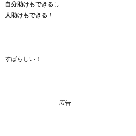
自分助け
もできる
し
人助け
もできる
！
すばらしい！
広告