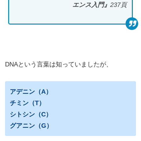
エンス入門』
237
頁
DNAという言葉は知っていましたが、
アデニン（A）
チミン（T）
シトシン（C）
グアニン（G）