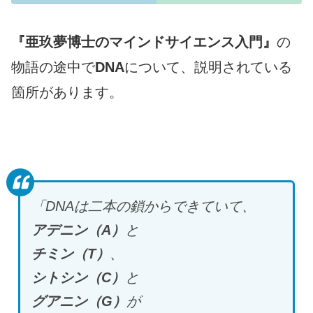
『亜玖夢博士のマインドサイエンス入門』
の
物語の途中で
DNA
について、説明されている
箇所があります。
「DNA
は二本の鎖からできていて、
アデニン（A
）
と
チミン（T
）
、
シトシン（C
）
と
グアニン（G
）
が