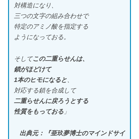
対構造になり、
三つの文字の組み合わせで
特定のアミノ酸を指定する
ようになっておる。
そして
この二重らせんは、
鎖がほどけて
1
本のヒモになると
、
対応する鎖を合成して
二重らせんに戻ろうとする
性質をもっておる
」
出典元：『亜玖夢博士のマインドサイ