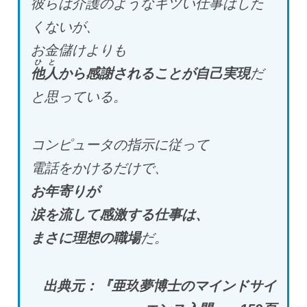
彼らは介護のようなキツい仕事はした
くないが、
お金儲けよりも
ひと
他人
から感謝されることが自己実現
だ
と思っている。
コンピュータの指示に従って
電話をかけるだけで、
お年寄りが
涙を流して感激する仕事は、
まさに理想の職場
だ。
出典元：『亜玖夢博士のマインドサイ