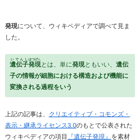
発現
について、ウィキペディアで調べて見ま
した。
いでんし
はつげ
ん
遺伝子
発現
とは、単に
発現
ともいい、
遺伝
子の情報が細胞における構造および機能に
変換される過程をいう
上記の記事は、
クリエイティブ・コモンズ・
表示・継承ライセンス3.0
のもとで公表された
ウィキペディアの項目
『遺伝子発現』
を素材