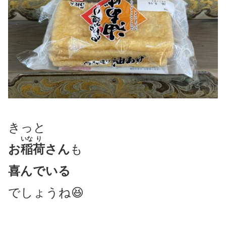
きっと
いな
り
お
稲
荷
さん
も
喜んでいる
でしょうね😆