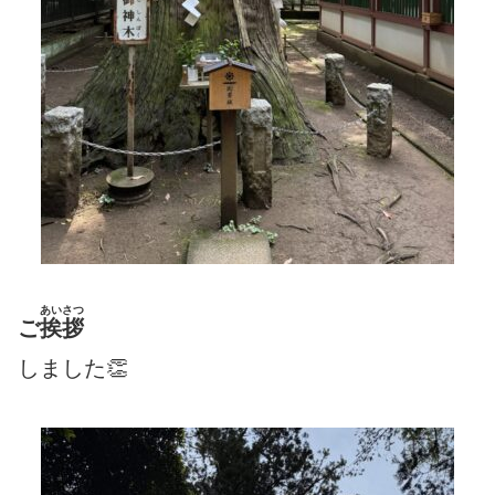
あいさつ
ご
挨拶
しました👏