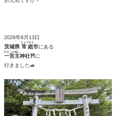
2026年6月13日
じょうそう
茨城県
常総
市
にある
ひとことぬし
一言主
神社⛩
に
行きました🚙