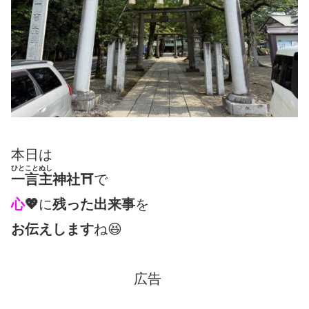
本日は
ひとことぬし
一言主
神社
⛩
で
心
💖
に
残った出来事
を
お伝えします
ね😆
広告