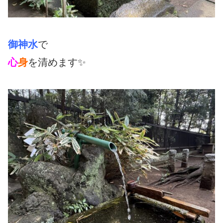
御神水
で
心
身
を清めます✨