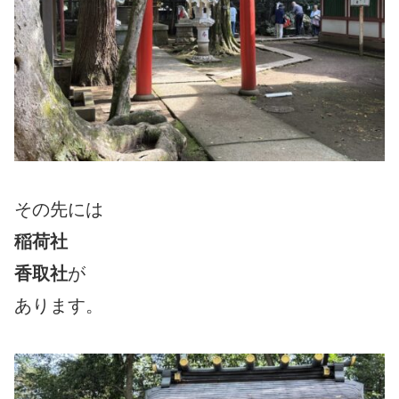
その先には
稲荷社
香取社
が
あります。