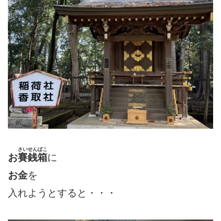
さいせんばこ
お
賽銭箱
に
お金
を
入れようとすると・・・