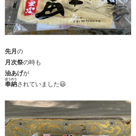
先月
の
月次祭
の時も
油あげ
が
ほうのう
奉納
されていました😃