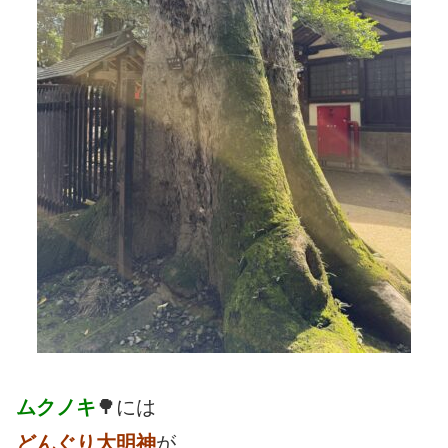
ムクノキ
🌳には
どんぐり大明神
が