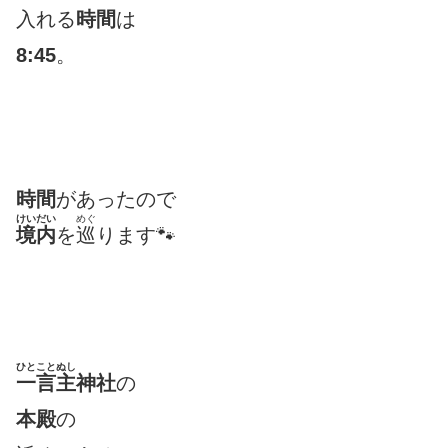
入れる
時間
は
8:45
。
時間
があったので
けいだい
めぐ
境内
を
巡
ります🐾
ひとことぬし
一言主
神社
の
本殿
の