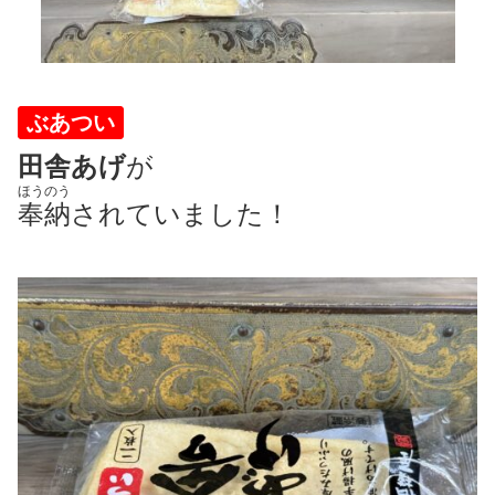
ぶあつい
田舎あげ
が
ほうのう
奉納
されていました！