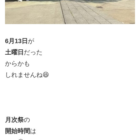
6月13日
が
土曜日
だった
からかも
しれませんね😆
月次祭
の
開始時間
は