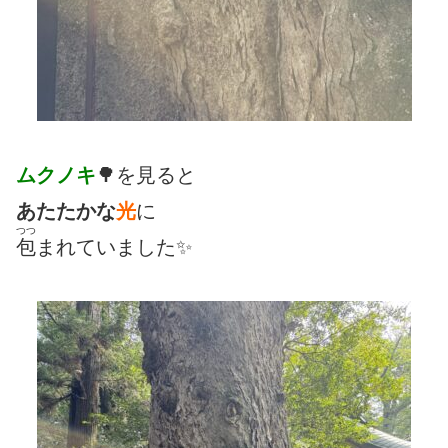
ムクノキ
🌳を見ると
あたたかな
光
に
つつ
包
まれていました✨