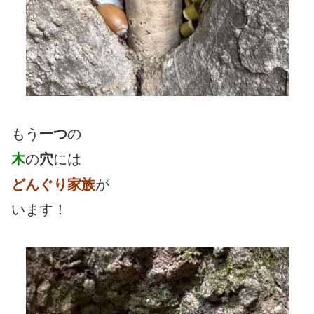
もう
一つ
の
木
の
穴
には
どんぐり家族
が
います！