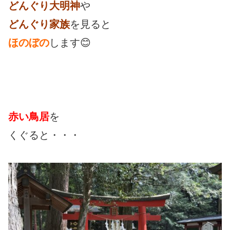
どんぐり大明神
や
どんぐり家族
を見ると
ほのぼの
します😊
赤い鳥居
を
くぐると・・・