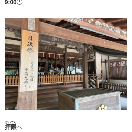
9:00
🕘
はいでん
拝殿
へ