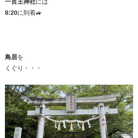
一言主
神社
には
8:20
に到着🚙
鳥居
を
くぐり・・・