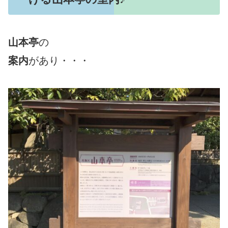
山本亭
の
案内
があり・・・