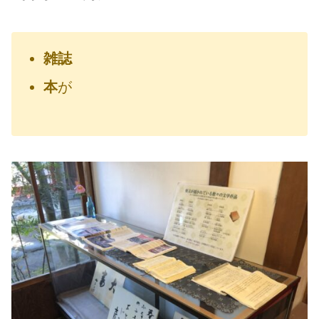
雑誌
本
が