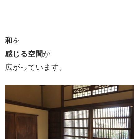
和
を
感じる空間
が
広がっています。