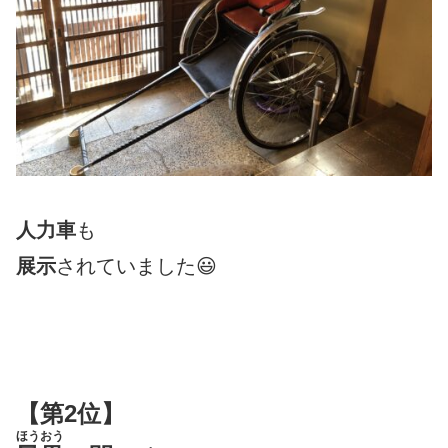
人力車
も
展示
されていました😃
【第2位】
ほうおう