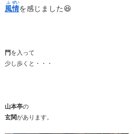
ふ
ぜい
風
情
を感じました😆
門
を入って
少し歩くと・・・
山本亭
の
玄関
があります。