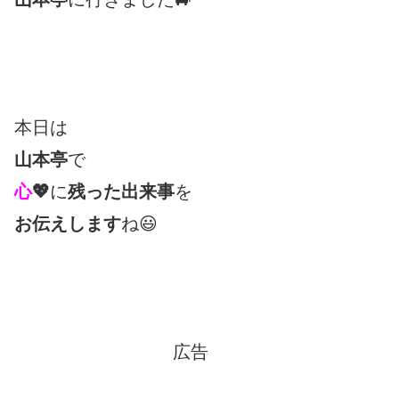
本日は
山本亭
で
心
💖
に
残った出来事
を
お伝えします
ね😃
広告