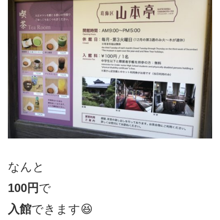
なんと
100円
で
入館
できます😆