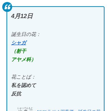
4月12
日
誕生日の花：
シャガ
（射干
アヤメ科）
花ことば：
私を認めて
反抗
しゅってんもと