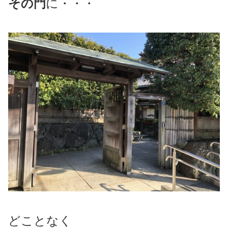
その門
に・・・
どことなく