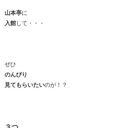
山本亭
に
入館
して・・・
ぜひ
のんびり
見てもらいたい
のが！？
３つ