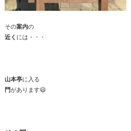
その
案内
の
近く
には・・・
山本亭
に入る
門
があります😃