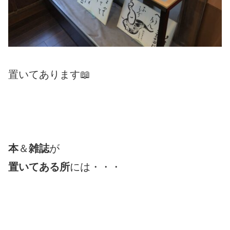
置いてあります📖
本
＆
雑誌
が
置いてある所
には・・・