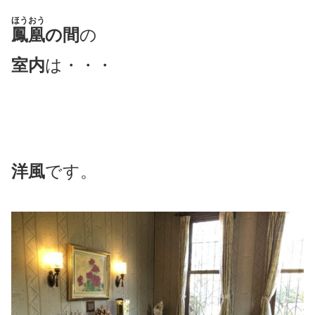
ほうおう
鳳凰
の間
の
室内
は・・・
洋風
です。