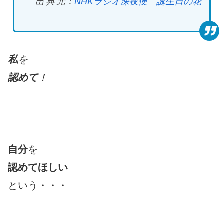
出典元
：
NHK
ラジオ深夜便 誕生日の花
私
を
認めて
！
自分
を
認めてほしい
という・・・