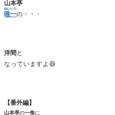
山本亭
ゆいいつ
唯一
の・・・
洋間
と
なっていますよ😆
【番外編】
山本亭
の
一角
に