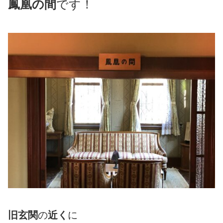
鳳凰
の間
です！
旧玄関
の
近く
に