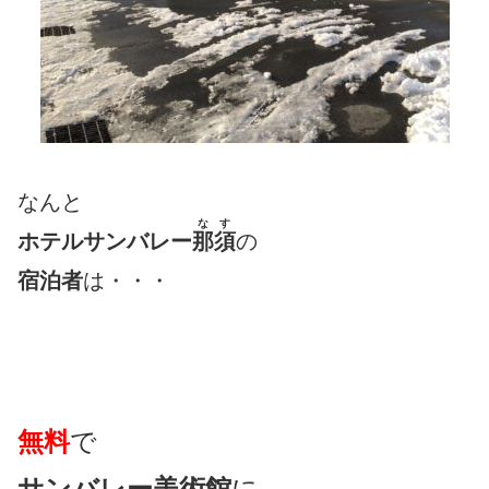
なんと
なす
ホテルサンバレー
那須
の
宿泊者
は・・・
無料
で
サンバレー美術館
に