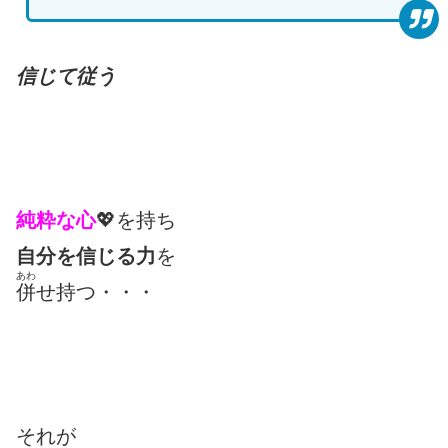
信じて従う
純粋な心
💖を持ち
自分を信じる力
を
あわ
併
せ持つ・・・
それが