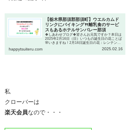
【栃木県那須郡那須町】ウエルカムド
リンクにバイキング🍴離乳食のサービ
スもあるホテルサンバレー那須
🍀しあわせブログ🍀皆さんお元気ですか？本日は
2025年2月16日（日）いつもの誕生日の花ことば
🌸いきますね！2月16日誕生日の花：レンテンロ
ーズキンポウゲ科花ことば：丈じょう夫ぶ出典元
2025.02.16
happytsuiteru.com
しゅってんもと：NHKラジオ深夜便 誕生日の花
丈じょう夫...
私
クローバーは
楽天会員
なので・・・