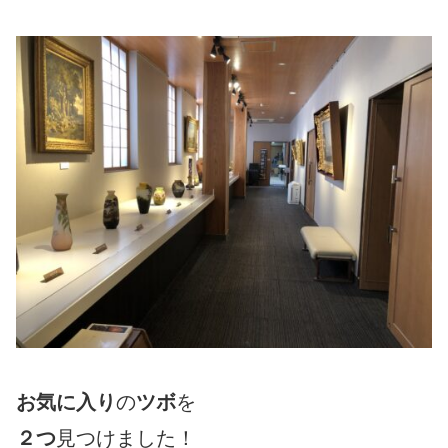
お気に入り
の
ツボ
を
２つ
見つけました！