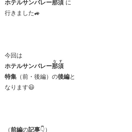
ホテルサンバレー
那須
に
行きました🚙
今回は
なす
ホテルサンバレー
那須
特集
（前・後編）の
後編
と
なります😃
（
前編
の
記事
👇）