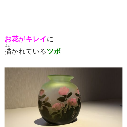
お花
が
キレイ
に
えが
描
かれている
ツボ