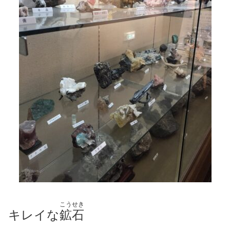
こうせき
キレイな
鉱石