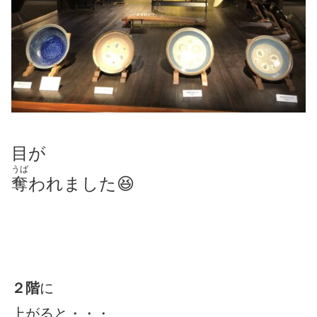
目が
うば
奪
われました😆
２階
に
上がると・・・