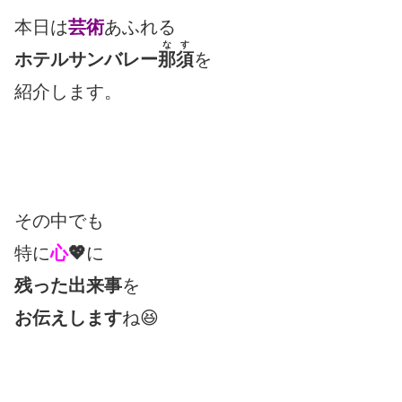
本日は
芸術
あふれる
なす
ホテルサンバレー
那須
を
紹介します。
その中でも
特に
心
💖
に
残った出来事
を
お伝えします
ね😆