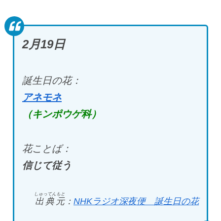
2月19
日
誕生日の花：
アネモネ
（キンポウゲ科）
花ことば：
信じて従う
しゅってんもと
出典元
：
NHK
ラジオ深夜便 誕生日の花