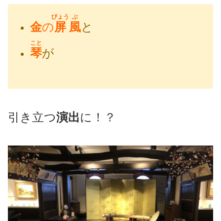
びょう
ぶ
金
の
屏
風
と
こと
琴
が
引き立つ
演出
に！？