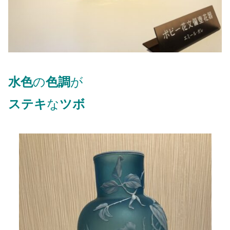
水色
の
色調
が
ステキ
な
ツボ