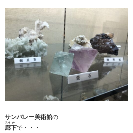
サンバレー美術館
の
ろう
か
廊
下
で・・・