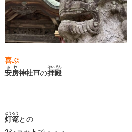
喜ぶ
あわ
はいでん
安房
神社⛩
の
拝殿
とうろう
灯篭
との
2ショット
で・・・