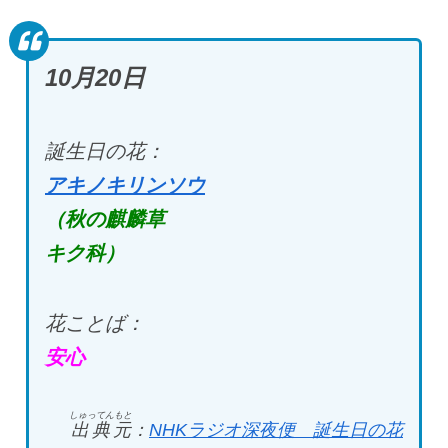
10月20
日
誕生日の花：
アキノキリンソウ
（秋の麒麟草
キク科）
花ことば：
安心
しゅってんもと
出典元
：
NHK
ラジオ深夜便 誕生日の花