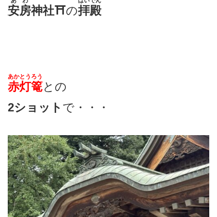
あわ
はいでん
安房
神社⛩
の
拝殿
あか
とうろう
赤
灯篭
との
2ショット
で・・・