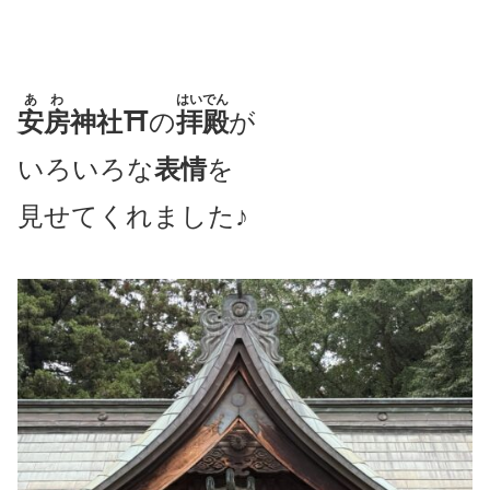
あわ
はいでん
安房
神社⛩
の
拝殿
が
いろいろな
表情
を
見せてくれました♪