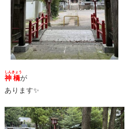
しん
きょう
神
橋
が
あります✨