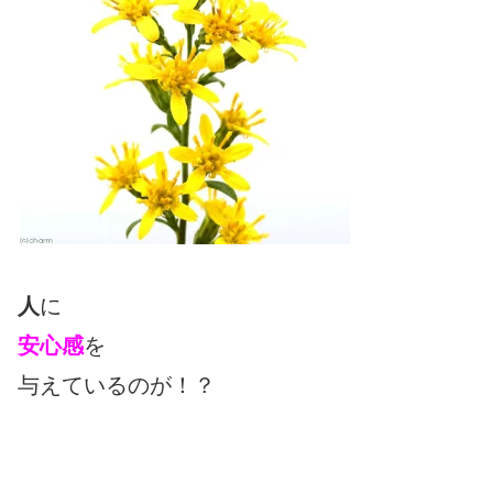
人
に
安心感
を
与えているのが！？