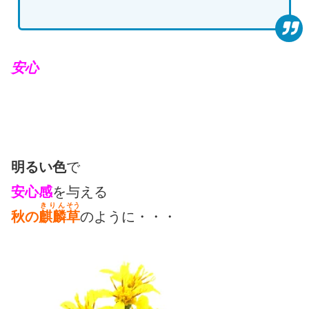
安心
明るい色
で
安心感
を与える
きりん
そう
秋の
麒麟
草
のように・・・