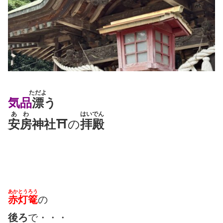
ただよ
気品
漂
う
あわ
はいでん
安房
神社⛩
の
拝殿
あか
とうろう
赤
灯篭
の
後ろ
で・・・