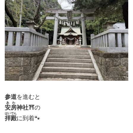
参道
を進むと
あわ
安房
神社⛩
の
はいでん
拝殿
に到着🐾