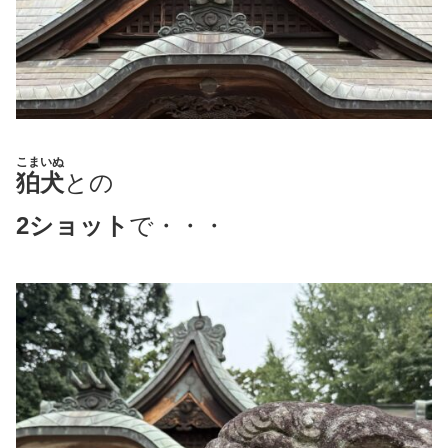
こまいぬ
狛犬
との
2ショット
で・・・