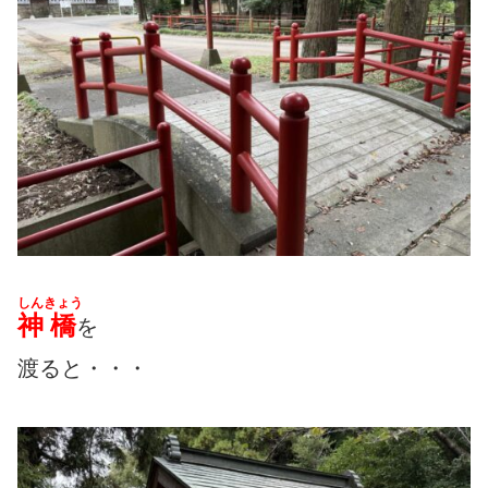
しん
きょう
神
橋
を
渡ると・・・