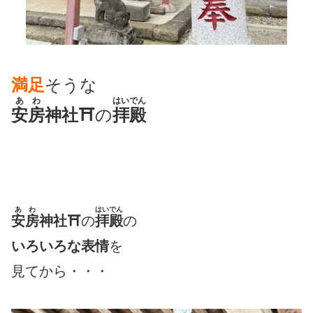
満足
そうな
あわ
はいでん
安房
神社⛩
の
拝殿
あわ
はいでん
安房
神社⛩
の
拝殿
の
いろいろな表情
を
見てから・・・