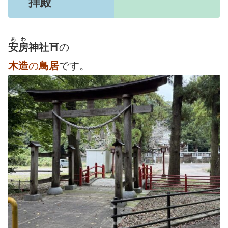
拝殿
あわ
安房
神社⛩
の
木造
の
鳥居
です。