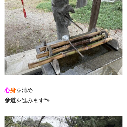
心
身
を清め
参道
を進みます🐾