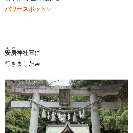
パワースポット
✨
あわ
安房
神社⛩
に
行きました🚙