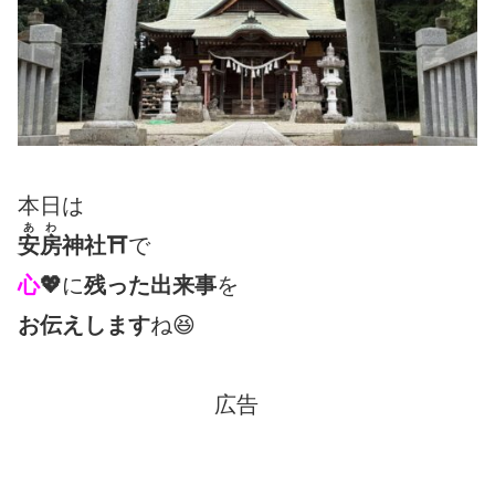
本日は
あわ
安房
神社⛩
で
心
💖
に
残った出来事
を
お伝えします
ね😆
広告