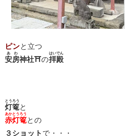
ピン
と立つ
あわ
はいでん
安房
神社⛩
の
拝殿
とうろう
灯篭
と
あか
とうろう
赤
灯篭
との
３ショット
で・・・