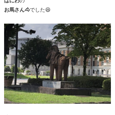
はにわ
の
お馬さん🐴
でした😆