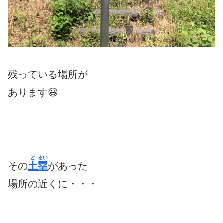
残っている場所が
あります😃
ど
るい
その
土
塁
があった
場所の近くに・・・