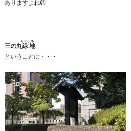
ありますよね😆
りょく
ち
三の丸
緑
地
ということは・・・