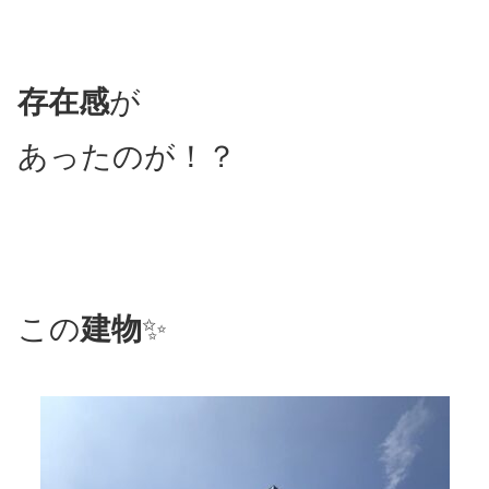
存在感
が
あったのが！？
この
建物
✨