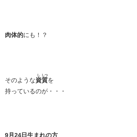
肉体的
にも！？
し
しつ
そのような
資
質
を
持っているのが・・・
9月24日生まれの方