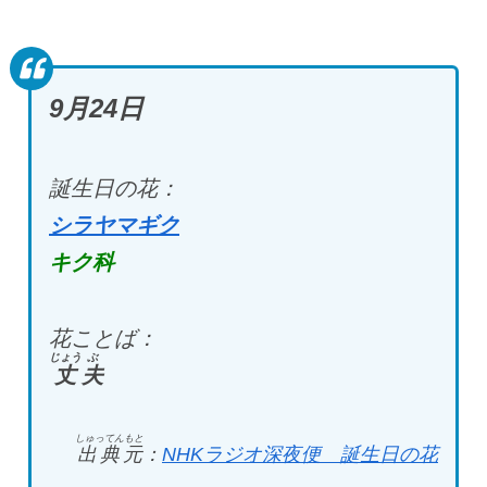
9月24
日
誕生日の花：
シラヤマギク
キク科
花ことば：
じょう
ぶ
丈
夫
しゅってんもと
出典元
：
NHKラジオ深夜便 誕生日の花