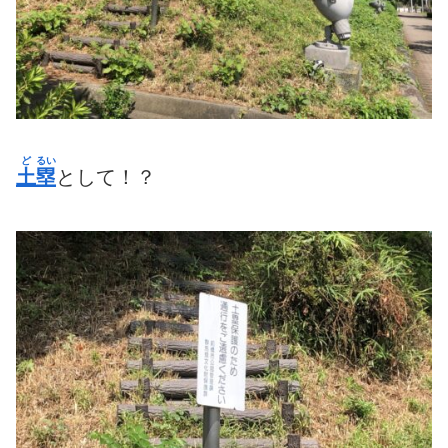
ど
るい
土
塁
として！？