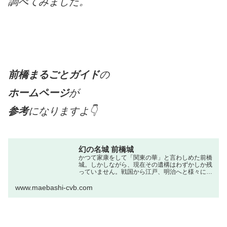
調べてみました。
前橋まるごとガイド
の
ホームページ
が
参考
になりますよ👇
幻の名城 前橋城
かつて家康をして「関東の華」と言わしめた前橋
城。しかしながら、現在その遺構はわずかしか残
っていません。戦国から江戸、明治へと様々に城
主を変え、時代に翻弄された前橋城。今も私たち
の足元に眠る幻の城の歴史を少しだけご紹介しま
www.maebashi-cvb.com
す。