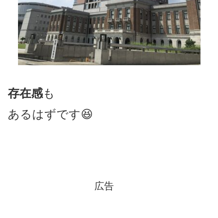
存在感
も
あるはずです😆
広告