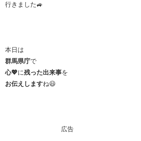
行きました🚙
本日は
群馬県庁
で
心💖
に
残った出来事
を
お伝えします
ね😃
広告