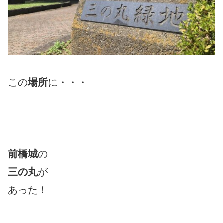
この
場所
に・・・
前橋城
の
三の丸
が
あった！