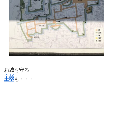
お城
を守る
ど
るい
土
塁
も・・・