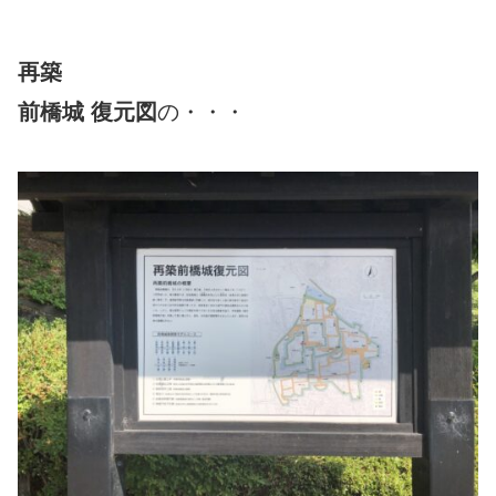
再築
前橋城 復元図
の・・・