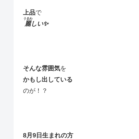
上品
で
うるわ
麗
しい✨
そんな雰囲気
を
かもし出している
のが！？
8月9日生まれの方