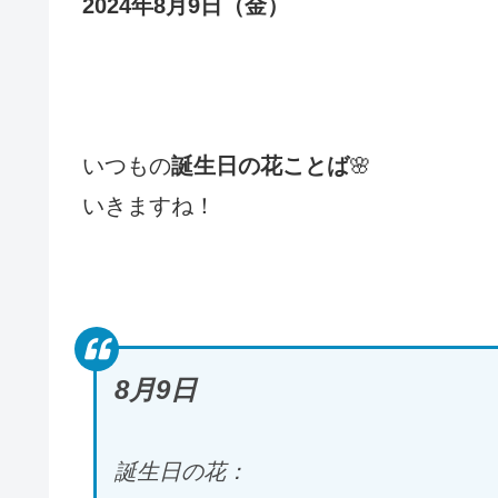
2024年8月9日（金
）
いつもの
誕生日の花ことば
🌸
いきますね！
8月9
日
誕生日の花：