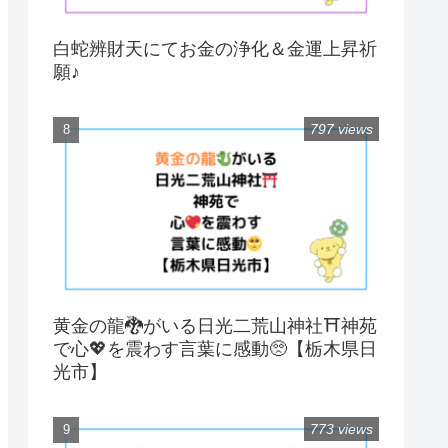
白蛇辨財天にてお金の浄化＆金運上昇祈
願♪
797 views
黄金の龍🐉がいる日光二荒山神社⛩神苑
で心💖を震わす言葉に感動🥺【栃木県日
光市】
773 views