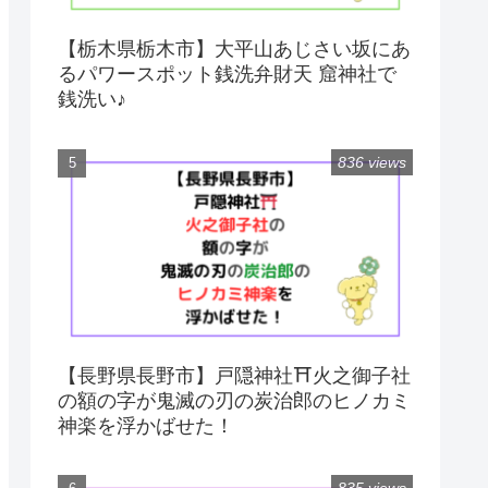
【栃木県栃木市】大平山あじさい坂にあ
るパワースポット銭洗弁財天 窟神社で
銭洗い♪
836 views
【長野県長野市】戸隠神社⛩火之御子社
の額の字が鬼滅の刃の炭治郎のヒノカミ
神楽を浮かばせた！