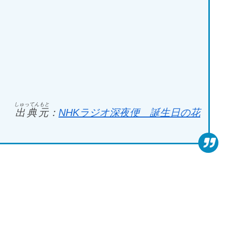
しゅってんもと
出典元
：
NHK
ラジオ深夜便 誕生日の花