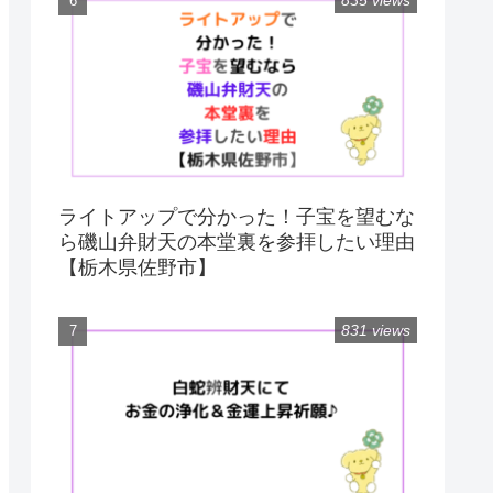
835 views
ライトアップで分かった！子宝を望むな
ら磯山弁財天の本堂裏を参拝したい理由
【栃木県佐野市】
831 views