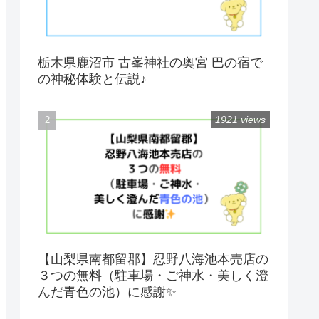
栃木県鹿沼市 古峯神社の奥宮 巴の宿で
の神秘体験と伝説♪
1921 views
【山梨県南都留郡】忍野八海池本売店の
３つの無料（駐車場・ご神水・美しく澄
んだ青色の池）に感謝✨