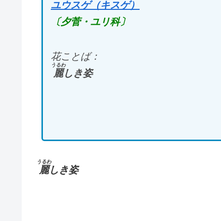
ユウスゲ（キスゲ）
〔夕菅・ユリ科〕
花ことば：
うるわ
麗
しき姿
うるわ
麗
しき姿