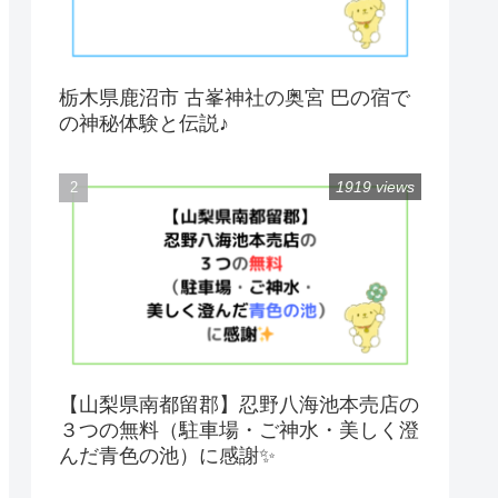
栃木県鹿沼市 古峯神社の奥宮 巴の宿で
の神秘体験と伝説♪
1919 views
【山梨県南都留郡】忍野八海池本売店の
３つの無料（駐車場・ご神水・美しく澄
んだ青色の池）に感謝✨