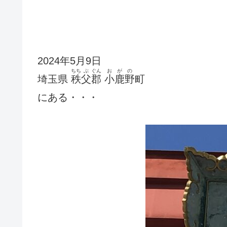
2024年5月9日
ちち
ぶ
ぐん
おがの
埼玉県
秩
父
郡
小鹿野
町
にある・・・