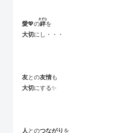
きずな
愛
💖の
絆
を
大切
にし・・・
友
との
友情
も
大切
にする✨
人
との
つながり
を