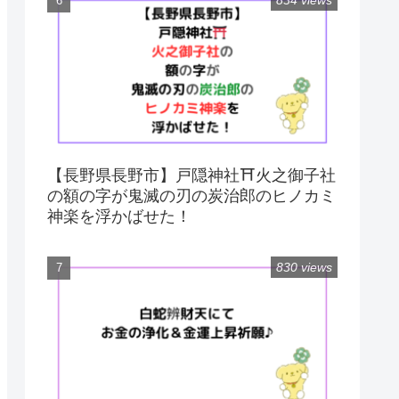
834 views
【長野県長野市】戸隠神社⛩火之御子社
の額の字が鬼滅の刃の炭治郎のヒノカミ
神楽を浮かばせた！
830 views