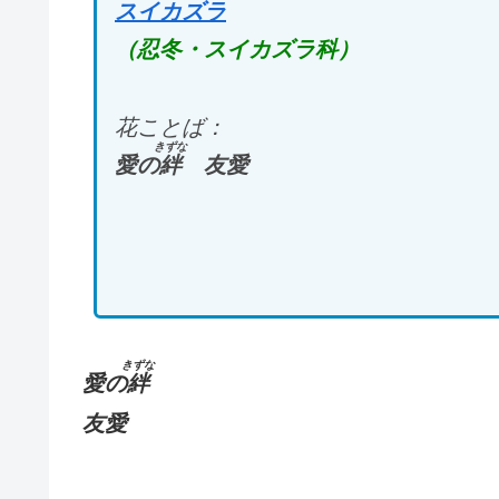
スイカズラ
（忍冬・スイカズラ科）
花ことば：
きずな
愛の
絆
友愛
きずな
愛の
絆
友愛