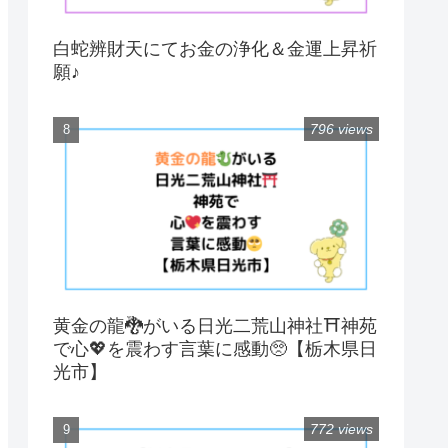
白蛇辨財天にてお金の浄化＆金運上昇祈
願♪
796 views
黄金の龍🐉がいる日光二荒山神社⛩神苑
で心💖を震わす言葉に感動🥺【栃木県日
光市】
772 views