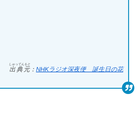
しゅってんもと
出典元
：
NHKラジオ深夜便 誕生日の花