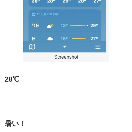
Screenshot
28℃
暑い！