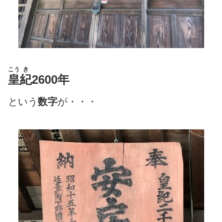
こう
き
皇
紀
2600年
という
数字
が・・・