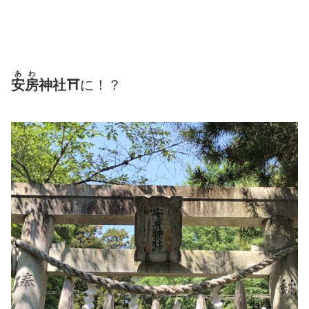
あわ
安房
神社⛩
に！？