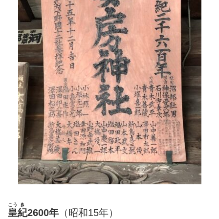
こう
き
皇
紀
2600年
（
昭和15年）