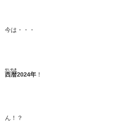
今は・・・
せいれき
西暦
2024年
！
ん！？