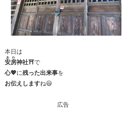
本日は
あわ
安房
神社⛩
で
心💖
に
残った出来事
を
お伝えします
ね😃
広告