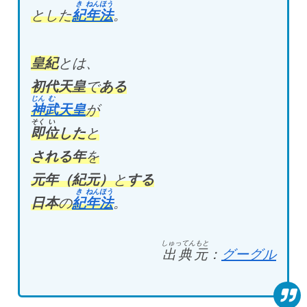
き
ねんほう
とした
紀
年法
。
皇紀
とは、
初代天皇
で
ある
じん
む
神
武
天皇
が
そく
い
即
位
した
と
される年
を
元年（紀元）
と
する
き
ねんほう
日本
の
紀
年法
。
しゅってんもと
出典元
：
グーグル