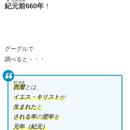
き
げんぜん
紀
元前
660年
！
グーグルで
調べると・・・
せいれき
西暦
とは、
イエス・キリスト
が
生まれた
と
される年
の
翌年
を
元年（紀元）