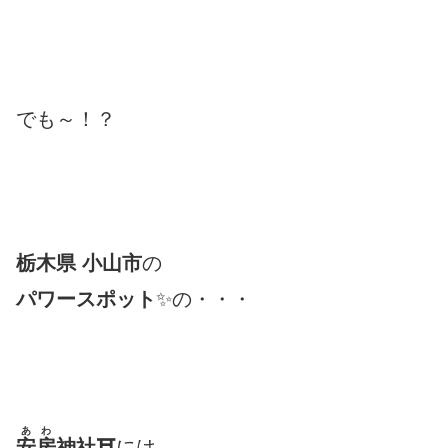
でも～！？
栃木県 小山市
の
パワースポット
✨の・・・
あわ
安房
神社⛩
には