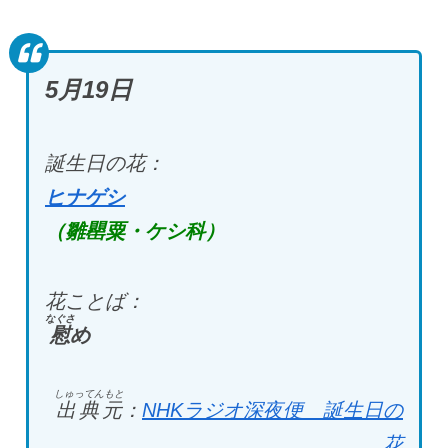
5月19日
誕生日の花：
ヒナゲシ
（雛罌粟・ケシ科）
花ことば：
なぐさ
慰
め
しゅってんもと
出典元
：
NHKラジオ深夜便 誕生日の
花