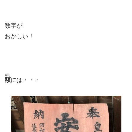
数字が
おかしい！
がく
額
には・・・