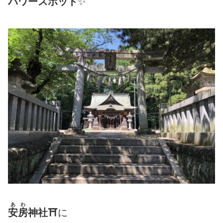
パワースポット
✨
あわ
安房
神社⛩
に