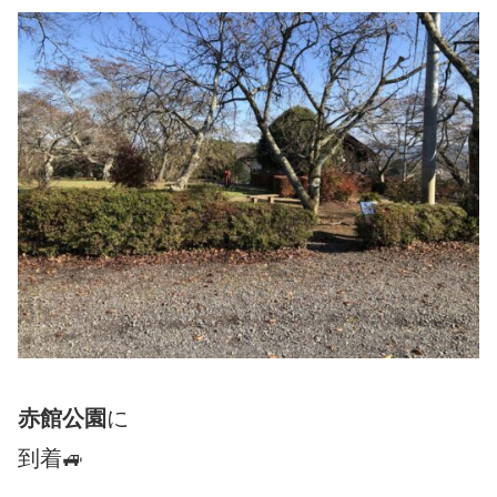
赤館公園
に
到着🚙