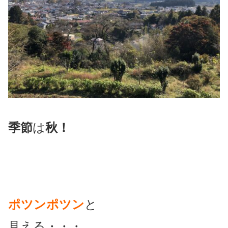
季節
は
秋！
ポツンポツン
と
見える・・・