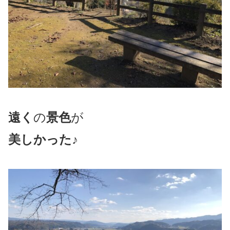
遠く
の
景色
が
美しかった♪