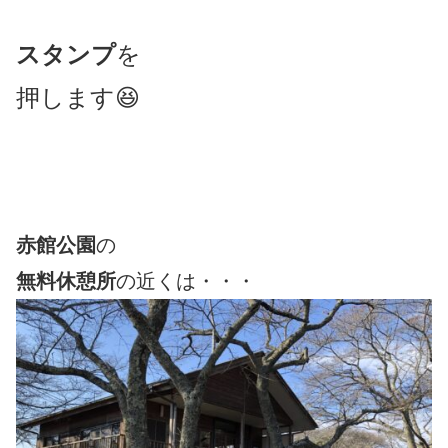
スタンプ
を
押します😆
赤館公園
の
無料休憩所
の近くは・・・