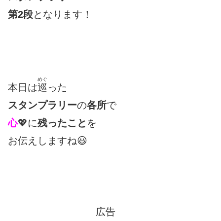
第2段
となります！
めぐ
本日は
巡
った
スタンプラリー
の
各所
で
心
💖に
残ったこと
を
お伝えしますね😃
広告