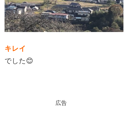
キレイ
でした😊
広告