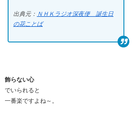
出典元：
ＮＨＫラジオ深夜便 誕生日
の花ことば
飾らない心
でいられると
一番楽ですよね～。