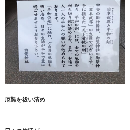
厄難を
祓い清め