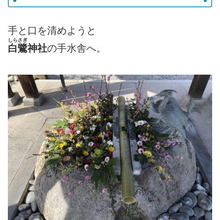
手と口を清めようと
しらさぎ
白鷺
神社
の手水舎へ。