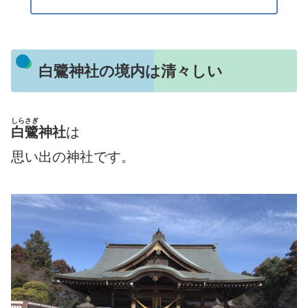
白鷺神社の境内は清々しい
しらさぎ
白鷺
神社
は
思い出の神社です。