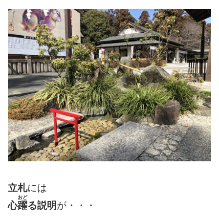
立札
には
おど
心
躍
る説明
が・・・