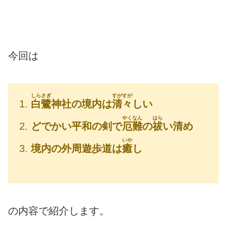
今回は
しらさぎ
すがすが
白鷺
神社の境内は
清々
しい
やくなん
はら
どでかい平和の剣で
厄難
の
祓
い清め
いや
境内の外周遊歩道は
癒
し
の内容で紹介します。