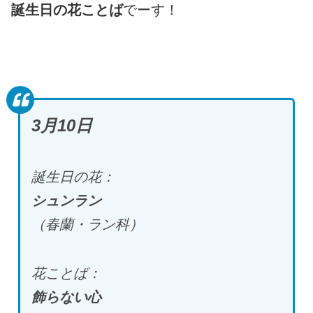
誕生日の花ことば
でーす！
3月10日
誕生日の花：
シュンラン
（春蘭・ラン科）
花ことば：
飾らない心