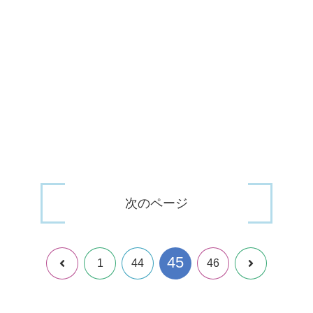
次のページ
45
前
次
1
44
46
へ
へ